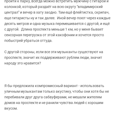
пройти к парку, всегда можно встретить мужчину с гитарой и
колонкой, который раздаёт на всю округу "владимирский
централ" и вечер в хату заодно. Там ещё флейтистка, скрипач,
еще гитаристы ну и так далее. Иной вечер поют через каждые
десять метров и одна музыка перемешивается с другой, и ещё
с другой. Длина проспекта меньше 1 км, но у меня бывает
сенсорная перегрузка от этой какофонии и хочется просто
побыстрей убраться оттуда.
С другой стороны, если все эти музыканты существуют на
проспекте, значит их поддерживают рублем люди, значит
народу это нравится?
Я бы предложила компромиссный вариант - использовать
уличным музыкантам только акустику, чтобы они хотя бы не
перебивали друг друга сабвуферами, не мешали жителям
домов на проспекте и не ранили чувства людей с хорошим
вкусом.