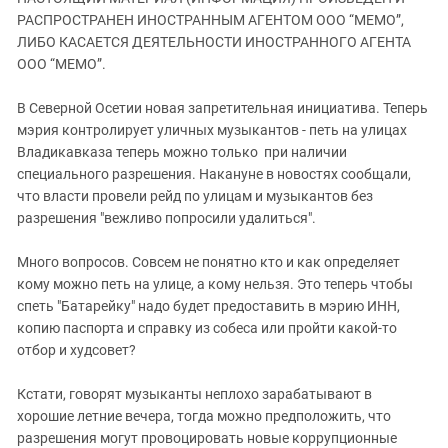
ЗАСТАВЛЯЕТ
Дагестан
РАСПРОСТРАНЕН ИНОСТРАННЫМ АГЕНТОМ ООО “МЕМО”,
КАВКАЗ ЗА ПАЛЕСТИНУ
ЛИБО КАСАЕТСЯ ДЕЯТЕЛЬНОСТИ ИНОСТРАННОГО АГЕНТА
Ингушетия
ИНАКОМЫСЛИЕ В ЧЕЧНЕ
ООО “МЕМО”.
Кабардино-Балкария
ПРЕСЛЕДОВАНИЕ АКТИВИСТОВ
МОБИЛИЗАЦИЯ И ПРОТЕСТЫ
В Северной Осетии новая запретительная инициатива. Теперь
Калмыкия
мэрия контролирует уличных музыкантов - петь на улицах
Карачаево-Черкесия
Владикавказа теперь можно только при наличии
Краснодарский край
специального разрешения. Накануне в новостях сообщали,
что власти провели рейд по улицам и музыкантов без
Нагорный Карабах
разрешения "вежливо попросили удалиться".
Российская Федерация
Много вопросов. Совсем не понятно кто и как определяет
Ростовская область
кому можно петь на улице, а кому нельзя. Это теперь чтобы
Северная Осетия - Алания
спеть "Батарейку" надо будет предоставить в мэрию ИНН,
СКФО
копию паспорта и справку из собеса или пройти какой-то
отбор и худсовет?
Ставропольский край
Чечня
Кстати, говорят музыканты неплохо зарабатывают в
хорошие летние вечера, тогда можно предположить, что
Южная Осетия
разрешения могут провоцировать новые коррупционные