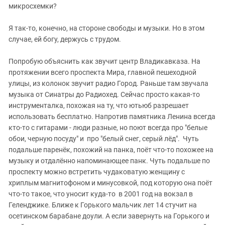
Южный Кавказ
микросхемки?
ЮФО
Я так-то, конечно, на стороне свободы и музыки. Но в этом
случае, ей богу, держусь с трудом.
Попробую объяснить как звучит центр Владикавказа. На
протяжении всего проспекта Мира, главной пешеходной
улицы, из колонок звучит радио Город. Раньше там звучала
музыка от Синатры до Радиохед. Сейчас просто какая-то
инструменталка, похожая на ту, что ютьюб разрешает
использовать бесплатно. Напротив памятника Ленина всегда
кто-то с гитарами - люди разные, но поют всегда про "белые
обои, черную посуду" и про "белый снег, серый лёд". Чуть
подальше паренёк, похожий на панка, поёт что-то похожее на
музыку и отдалённо напоминающее панк. Чуть подальше по
проспекту можно встретить чудаковатую женщину с
хриплым магнитофоном и минусовкой, под которую она поёт
что-то такое, что уносит куда-то в 2001 год на вокзал в
Геленджике. Ближе к Горького мальчик лет 14 стучит на
осетинском барабане доули. А если завернуть на Горького и