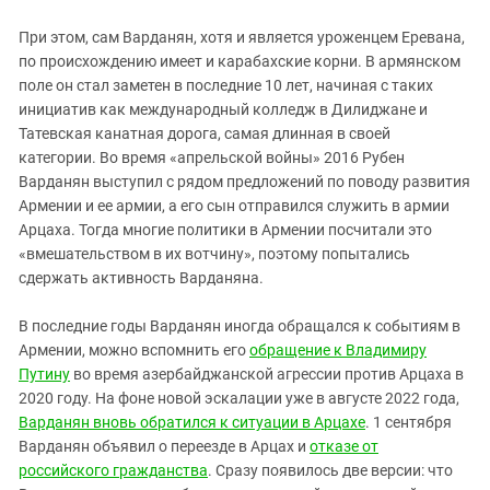
Южный Кавказ
При этом, сам Варданян, хотя и является уроженцем Еревана,
ЮФО
по происхождению имеет и карабахские корни. В армянском
поле он стал заметен в последние 10 лет, начиная с таких
инициатив как международный колледж в Дилиджане и
Татевская канатная дорога, самая длинная в своей
категории. Во время «апрельской войны» 2016 Рубен
Варданян выступил с рядом предложений по поводу развития
Армении и ее армии, а его сын отправился служить в армии
Арцаха. Тогда многие политики в Армении посчитали это
«вмешательством в их вотчину», поэтому попытались
сдержать активность Варданяна.
В последние годы Варданян иногда обращался к событиям в
Армении, можно вспомнить его
обращение к Владимиру
Путину
во время азербайджанской агрессии против Арцаха в
2020 году. На фоне новой эскалации уже в августе 2022 года,
Варданян вновь обратился к ситуации в Арцахе
. 1 сентября
Варданян объявил о переезде в Арцах и
отказе от
российского гражданства
. Сразу появилось две версии: что