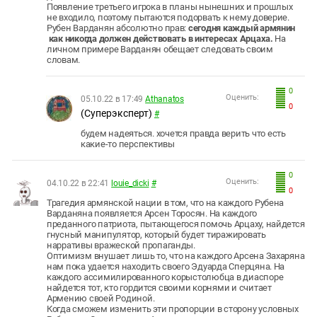
Появление третьего игрока в планы нынешних и прошлых
не входило, поэтому пытаются подорвать к нему доверие.
Рубен Варданян абсолютно прав:
сегодня каждый армянин
как никогда должен действовать в интересах Арцаха.
На
личном примере Варданян обещает следовать своим
словам.
0
Оценить:
05.10.22 в 17:49
Athanatos
0
(Суперэксперт)
#
будем надеяться. хочется правда верить что есть
какие-то перспективы
0
Оценить:
04.10.22 в 22:41
louie_dicki
#
0
Трагедия армянской нации в том, что на каждого Рубена
Варданяна появляется Арсен Торосян. На каждого
преданного патриота, пытающегося помочь Арцаху, найдется
гнусный манипулятор, который будет тиражировать
нарративы вражеской пропаганды.
Оптимизм внушает лишь то, что на каждого Арсена Захаряна
нам пока удается находить своего Эдуарда Сперцяна. На
каждого ассимилированного корыстолюбца в диаспоре
найдется тот, кто гордится своими корнями и считает
Армению своей Родиной.
Когда сможем изменить эти пропорции в сторону условных