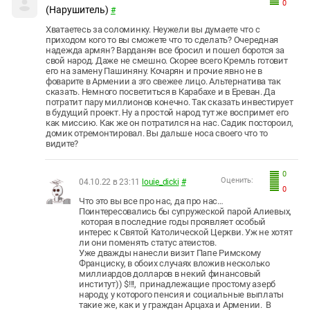
0
(Нарушитель)
#
Хватаетесь за соломинку. Неужели вы думаете что с
приходом кого то вы сможете что то сделать? Очередная
надежда армян? Варданян все бросил и пошел боротся за
свой народ. Даже не смешно. Скорее всего Кремль готовит
его на замену Пашиняну. Кочарян и прочие явно не в
фоварите в Армении а это свежее лицо. Альтернатива так
сказать. Немного посветиться в Карабахе и в Ереван. Да
потратит пару миллионов конечно. Так сказать инвестирует
в будущий проект. Ну а простой народ тут же воспримет его
как миссию. Как же он потратился на нас. Садик постороил,
домик отремонтировал. Вы дальше носа своего что то
видите?
0
Оценить:
04.10.22 в 23:11
louie_dicki
#
0
Что это вы все про нас, да про нас…
Поинтересовались бы супружеской парой Алиевых,
которая в последние годы проявляет особый
интерес к Святой Католической Церкви. Уж не хотят
ли они поменять статус атеистов.
Уже дважды нанесли визит Папе Римскому
Франциску, в обоих случаях вложив несколько
миллиардов долларов в некий финансовый
институт)) $!!!, принадлежащие простому азерб
народу, у которого пенсия и социальные выплаты
такие же, как и у граждан Арцаха и Армении. В