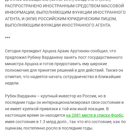
ЗАСТАВЛЯЕТ
Дагестан
РАСПРОСТРАНЕНО ИНОСТРАННЫМ СРЕДСТВОМ МАССОВОЙ
КАВКАЗ ЗА ПАЛЕСТИНУ
ИНФОРМАЦИИ, ВЫПОЛНЯЮЩИМ ФУНКЦИИ ИНОСТРАННОГО
Ингушетия
ИНАКОМЫСЛИЕ В ЧЕЧНЕ
АГЕНТА, И (ИЛИ) РОССИЙСКИМ ЮРИДИЧЕСКИМ ЛИЦОМ,
Кабардино-Балкария
ПРЕСЛЕДОВАНИЕ АКТИВИСТОВ
ВЫПОЛНЯЮЩИМ ФУНКЦИИ ИНОСТРАННОГО АГЕНТА.
МОБИЛИЗАЦИЯ И ПРОТЕСТЫ
Калмыкия
***
Карачаево-Черкесия
Краснодарский край
Сегодня президент Арцаха Араик Арутюнян сообщил, что
предложил Рубену Варданяну занять пост государственного
Нагорный Карабах
министра Арцаха и готов предоставить ему широкие
Российская Федерация
полномочия для принятия решений и для действий. Также он
отметил, что надеется начать сотрудничество в ближайшие
Ростовская область
недели.
Северная Осетия - Алания
СКФО
Рубен Варданян – крупный инвестор из России, но в
последние годы он интернационализировал свое состояние и
Ставропольский край
не имеет крепкой привязки к той или иной локации. В
Чечня
настоящее время он находится
на 2081 месте в списке Форбс
,
имея состояние в 1.3 млрд долл., так что его состояние, как по
Южная Осетия
оценкам, постепенно росло в последние годы.