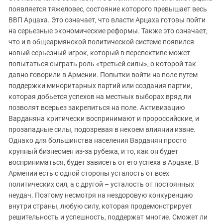
появляется тяжеловес, состояние которого превышает весь
ВВП Арцаха. Это означает, что власти Арцаха готовы пойти
на серьезные экономические реформы. Также это означает,
что и в общеармянской политической системе появился
новый серьезный игрок, который в перспективе может
попытаться сыграть роль «третьей силы», о которой так
давно говорили в Армении. Попытки войти на поле путем
поддержки миноритарных партий или создания партии,
которая добьется успехов на местных выборах вряд ли
позволят всерьез закрепиться на поле. Активизацию
Варданяна критически воспринимают и пророссийские, и
прозападные силы, подозревая в некоем влиянии извне.
Однако для большинства населения Варданян просто
крупный бизнесмен из-за рубежа, и то, как он будет
восприниматься, будет зависеть от его успеха в Арцахе. В
Армении есть с одной стороны усталость от всех
политических сил, а с другой – усталость от постоянных
неудач. Поэтому несмотря на нездоровую конкуренцию
внутри страны, любую силу, которая продемонстрирует
решительность и успешность, поддержат многие. Сможет ли