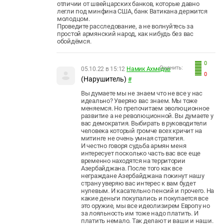
отличии от швейцарских банков, которые давно
легли под минфина США, банк Ватикана держится
молодцом.
Проведите расследование, а не волнуйтесь за
простой армянский народ, как нибудь без вас
обойдёмся.
0
Оценить:
05.10.22 в 15:12
Намик Ахмедов
0
(Нарушитель)
#
Вы думаете мы не знаем что не все у нас
идеально? Уверяю вас знаем. Мы тоже
меняемся. Но препочитаем эволюционное
развитие а не революционной. Вы думаете у
вас демократия. Выбирать в руководители
человека который громче всех кричит на
митинге не очень умная стратегия.
И честно говоря судьба армян меня
интересует посколько часть вас все еще
временно находятся на территории
Азербайджана. После того как все
неграждане Азербайджана покинут нашу
страну уверяю вас интерес к вам будет
нулевым. И касательно пенсий и прочего. На
какие деньги покупались и покупается все
это оружие, мы все идеолизирем Европу но
за лояльность им тоже надо платить. И
платить немало. Так делают и ваши и наши.