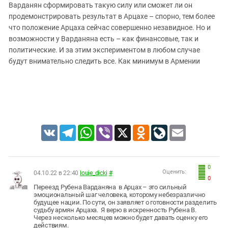
Варданян сформировать такую силу или сможет ли он
продемонстрировать результат в Арцахе – спорно, тем более
что положение Арцаха сейчас совершенно незавидное. Но и
возможности у Варданяна есть – как финансовые, так и
политические. И за этим экспериментом в любом случае
будут внимательно следить все. Как минимум в Армении
VK
Telegram
WhatsApp
Viber
X
Odnoklassniki
LiveJournal
Email
0
Оценить:
04.10.22 в 22:40
louie_dicki
#
0
Переезд Рубена Варданяна в Арцах – это сильный
эмоциональный шаг человека, которому небезразлично
будущее нации. По сути, он заявляет о готовности разделить
судьбу армян Арцаха. Я верю в искренность Рубена В.
Через несколько месяцев можно будет давать оценку его
действиям.