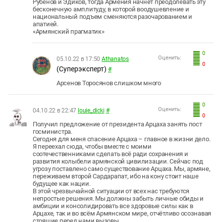
Рубенов и Эдиков, тогда Армения начнет преодолевать эту
бесконечную амплитуду, в которой воодушевление и
национальный подъем сменяются разочарованием и
апатией.
«Армянский прагматик»
0
Оценить:
05.10.22 в 17:50
Athanatos
0
(Суперэксперт)
#
Арсенов Торосянов слишком много
0
Оценить:
04.10.22 в 22:47
louie_dicki
#
0
Получил предложение от президента Арцаха занять пост
госминистра.
Сегодня для меня спасение Арцаха – главное в жизни дело.
Я переехал сюда, чтобы вместе с моими
соотечественниками сделать всё ради сохранения и
развития колыбели армянской цивилизации. Сейчас под
угрозу поставлено само существование Арцаха. Мы, армяне,
переживаем второй Сардарапат, ибо на кону стоит наше
будущее как нации.
В этой чрезвычайной ситуации от всех нас требуются
непростые решения. Мы должны забыть личные обиды и
амбиции и консолидировать все здоровые силы как в
Арцахе, так и во всём Армянском мире, отчётливо осознавая
стоящие перед нами вызовы.