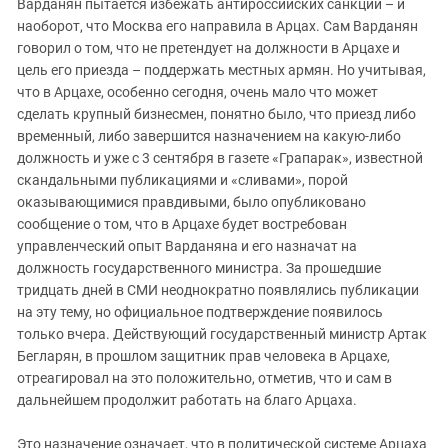
Варданян пытается избежать антироссийских санкций – и
наоборот, что Москва его направила в Арцах. Сам Варданян
говорил о том, что не претендует на должности в Арцахе и
цель его приезда – поддержать местных армян. Но учитывая,
что в Арцахе, особенно сегодня, очень мало что может
сделать крупный бизнесмен, понятно было, что приезд либо
временный, либо завершится назначением на какую-либо
должность и уже с 3 сентября в газете «Грапарак», известной
скандальными публикациями и «сливами», порой
оказывающимися правдивыми, было опубликовано
сообщение о том, что в Арцахе будет востребован
управленческий опыт Варданяна и его назначат на
должность государственного министра. За прошедшие
тридцать дней в СМИ неоднократно появлялись публикации
на эту тему, но официальное подтверждение появилось
только вчера. Действующий государственный министр Артак
Бегларян, в прошлом защитник прав человека в Арцахе,
отреагировал на это положительно, отметив, что и сам в
дальнейшем продолжит работать на благо Арцаха.
Это назначение означает, что в политической системе Арцаха