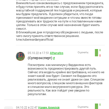
Внимательно ознакомившись с предложением президента,
я буду готов принять его в том случае, если буду располагать
масштабной поддержкой тех подходов и решений, которые
мы будем предлагать. Я должен убедиться, что люди
принимают моё видение ситуации и что мы вместе готовы
преодолевать все трудности на пути к поставленным нами
целям. Только в этом случае моё назначение будет иметь
смысл.
В ближайшие дни я продолжу обсуждение с людьми, после
чего смогу принять ответственное решение.
t.me/rubenvardanyanofficial
0
Оценить:
05.10.22 в 17:51
Athanatos
0
(Суперэксперт)
#
Посмотрим. как минимум у Варданяна есть
возможность продемонстрировать другой путь.
Сейчас эта модель крайне востребована, но никто не
знает какой она будет. Сможет ли Варданян это
реализовать, думаю не знает даже он сам. Слишком
много вопросов, слишком много внешних факторов
и слишком мало внутреннего ресурса. Это
реальность. Как все пойдет уже увидем по
результатам.
0
Оценить:
04.10.22 в 22:47
Намик Ахмедов