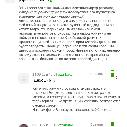
"
На основании этого описания
я составил карту регионов
,
которые не рекомендуются к посещению, эти территории
отмечены светло-коричневым цветом
"
Автор, вы составляете карту и сами же туда вставляете
фейковый арцах . Это не конструтивный подход. Если вы
хотите мира , то надо исходить из сложившейся
геополитической реальности. Пока народ Армении не
поймет и не осознает , что Карабахский регион и
прилегающие райноны это территория Азербайджана , он
будет страдать . Вообще надо было в эти карты красным
цветом и исконно тюрксий город Иреван включить, незнаю
почему этого не сделали, там же когда-то проживало
абсолютное большинство тюрков- азербайджанцев.
0
Оценить:
24.09.22 в 17:53
azeribaku
0
(Дебошир)
#
Как я погляжу многострадальным страдать
нравится.Это уже стало священным ритуалом ,
мазохизм возведён в ранг культового поклонения а
территориальные претензии к соседям разгораются
с новой силой.
На этом фоне Зангезур становится всё ближе...
0
Оценить:
01.10.22 в 13:16
Athanatos