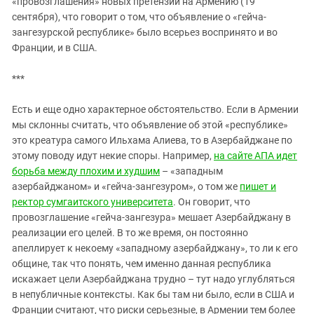
«провозглашения» новых претензий на Армению (19
сентября), что говорит о том, что объявление о «гейча-
зангезурской республике» было всерьез воспринято и во
Франции, и в США.
***
Есть и еще одно характерное обстоятельство. Если в Армении
мы склонны считать, что объявление об этой «республике»
это креатура самого Ильхама Алиева, то в Азербайджане по
этому поводу идут некие споры. Например,
на сайте АПА идет
борьба между плохим и худшим
– «западным
азербайджаном» и «гейча-зангезуром», о том же
пишет и
ректор сумгаитского университета
. Он говорит, что
провозглашение «гейча-зангезура» мешает Азербайджану в
реализации его целей. В то же время, он постоянно
апеллирует к некоему «западному азербайджану», то ли к его
общине, так что понять, чем именно данная республика
искажает цели Азербайджана трудно – тут надо углубляться
в непубличные контексты. Как бы там ни было, если в США и
Франции считают, что риски серьезные, в Армении тем более