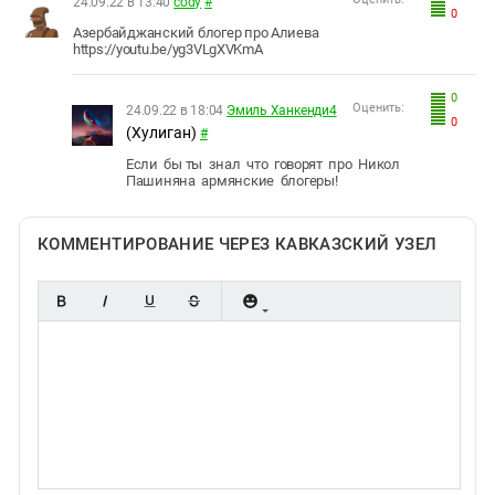
24.09.22 в 13:40
cody
#
0
Азербайджанский блогер про Алиева
https://youtu.be/yg3VLgXVKmA
0
Оценить:
24.09.22 в 18:04
Эмиль Ханкенди4
0
(Хулиган)
#
Если бы ты знал что говорят про Никол
Пашиняна армянские блогеры!
КОММЕНТИРОВАНИЕ ЧЕРЕЗ КАВКАЗСКИЙ УЗЕЛ