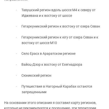
Южный Кавказ
ЮФО
Тавушский регион вдоль шоссе М4 к северу от
·
Иджевана и к востоку от шоссе
Гегаркуникский регион к востоку от озера Севан
·
Гегаркуникский регион к югу от озера Севан и к
·
востоку от шоссе М10
Село Ерасх в Араратском регионе
·
Вайоц-Дзор к востоку от Ехегнадзора
·
Сюникский регион
·
Путешествия в Нагорный Карабах остаются
·
запрещенными
На основании этого описания я составил карту регионов,
которые не рекомендуются к посещению, эти территории