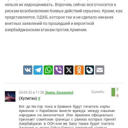
нельзя их недооценивать. Впрочем, сейчас все относятся к
рискам возобновления боевых действий серьезно. Кроме, как
представляется, ОДКБ, которое так и не сделало никаких
внятных заявлений по прошедшей и вероятной
азербайджанским атакам против Армении.
VK
Telegram
WhatsApp
Viber
X
Odnoklassniki
LiveJournal
Email
2
Оценить:
24.09.22 в 11:28
Эмиль Ханкенди4
0
(Хулиган)
#
Вот до тех пор пока в Ереване будут печатать карты
Армении с Карабахом вместе вражда между нашими
народами не закончиться Или Армения официально
признает советские границы с рамках которых принят
Азербайджан в ООН или же Баку также будет считать
Зангезур и озеро Гойча (Севан) составной частью