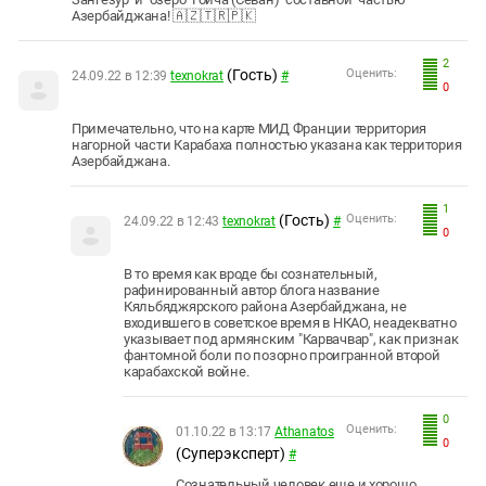
Азербайджана! 🇦🇿🇹🇷🇵🇰
2
(Гость)
Оценить:
24.09.22 в 12:39
texnokrat
#
0
Примечательно, что на карте МИД Франции территория
нагорной части Карабаха полностью указана как территория
Азербайджана.
1
(Гость)
Оценить:
24.09.22 в 12:43
texnokrat
#
0
В то время как вроде бы сознательный,
рафинированный автор блога название
Кяльбяджярского района Азербайджана, не
входившего в советское время в НКАО, неадекватно
указывает под армянским "Карвачвар", как признак
фантомной боли по позорно проигранной второй
карабахской войне.
0
Оценить:
01.10.22 в 13:17
Athanatos
0
(Суперэксперт)
#
Сознательный человек еще и хорошо