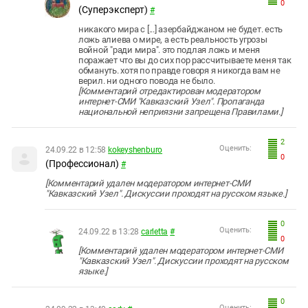
0
(Суперэксперт)
#
никакого мира с [...] азербайджаном не будет. есть
ложь алиева о мире, а есть реальность угрозы
войной "ради мира". это подлая ложь и меня
поражает что вы до сих пор рассчитываете меня так
обмануть. хотя по правде говоря я никогда вам не
верил. ни одного повода не было.
[Комментарий отредактирован модератором
интернет-СМИ "Кавказский Узел". Пропаганда
национальной неприязни запрещена Правилами.]
2
Оценить:
24.09.22 в 12:58
kokeyshenburo
0
(Профессионал)
#
[Комментарий удален модератором интернет-СМИ
"Кавказский Узел". Дискуссии проходят на русском языке.]
0
Оценить:
24.09.22 в 13:28
carletta
#
0
[Комментарий удален модератором интернет-СМИ
"Кавказский Узел". Дискуссии проходят на русском
языке.]
0
Оценить: