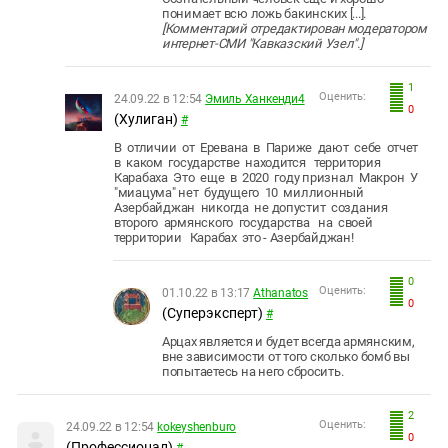
понимает всю ложь бакинских [...].
[Комментарий отредактирован модератором
интернет-СМИ "Кавказский Узел".]
1
Оценить:
24.09.22 в 12:54
Эмиль Ханкенди4
0
(Хулиган)
#
В отличии от Еревана в Париже дают себе отчет
в каком государстве находится территория
Карабаха Это еще в 2020 году признал Макрон У
"миацума" нет будущего 10 миллионный
Азербайджан никогда не допустит создания
второго армянского государства на своей
территории Карабах это - Азербайджан!
0
Оценить:
01.10.22 в 13:17
Athanatos
0
(Суперэксперт)
#
Арцах является и будет всегда армянским,
вне зависимости от того сколько бомб вы
попытаетесь на него сбросить.
2
Оценить:
24.09.22 в 12:54
kokeyshenburo
0
(Профессионал)
#