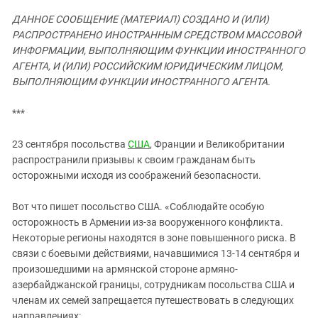
ЗАСТАВЛЯЕТ
Дагестан
ДАННОЕ СООБЩЕНИЕ (МАТЕРИАЛ) СОЗДАНО И (ИЛИ)
КАВКАЗ ЗА ПАЛЕСТИНУ
Ингушетия
РАСПРОСТРАНЕНО ИНОСТРАННЫМ СРЕДСТВОМ МАССОВОЙ
ИНАКОМЫСЛИЕ В ЧЕЧНЕ
ИНФОРМАЦИИ, ВЫПОЛНЯЮЩИМ ФУНКЦИИ ИНОСТРАННОГО
Кабардино-Балкария
ПРЕСЛЕДОВАНИЕ АКТИВИСТОВ
АГЕНТА, И (ИЛИ) РОССИЙСКИМ ЮРИДИЧЕСКИМ ЛИЦОМ,
МОБИЛИЗАЦИЯ И ПРОТЕСТЫ
Калмыкия
ВЫПОЛНЯЮЩИМ ФУНКЦИИ ИНОСТРАННОГО АГЕНТА.
Карачаево-Черкесия
***
Краснодарский край
23 сентября посольства
Нагорный Карабах
США
, Франции и Великобритании
распространили призывы к своим гражданам быть
Российская Федерация
осторожными исходя из соображений безопасности.
Ростовская область
Вот что пишет посольство США. «Соблюдайте особую
Северная Осетия - Алания
осторожность в Армении из-за вооруженного конфликта.
СКФО
Некоторые регионы находятся в зоне повышенного риска. В
связи с боевыми действиями, начавшимися 13-14 сентября и
Ставропольский край
произошедшими на армянской стороне армяно-
Чечня
азербайджанской границы, сотрудникам посольства США и
Южная Осетия
членам их семей запрещается путешествовать в следующих
направлениях: