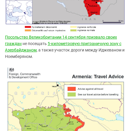
Посольство Великобритании 14 сентября призвало своих
граждан
не посещать
5-километровую приграничную зону с
Азербайджаном
, а также участок дороги между Иджеваном и
Ноемберяном.