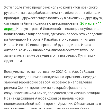
Хотя после этого прошло несколько контактов иранского
руководства с азербайджанским, где обе стороны обещали
проводить дружественную политику в отношении друг друга,
ситуация не была полностью деэскалирована.
26 марта
и
11
апреля
Корпус стражей Исламской революции опубликовал
воинственные видеоролики, где указывалось, что нападение
на Армению и Нагорный Карабах это красная линия для
Ирана. И вот 19 июля верховный руководитель Ирана
аятолла Хомейни вновь опубликовал соответствующее
заявление, а также озвучил его на встречах с Путиным и
Эрдоганом.
Если учесть, что на протяжении 2021-2 гг. Азербайджан
нередко предпринимал нападения на Армению и нередко
занимал территорию без боя, особенно в направлении
региона Сюник, претензии на который официально
озвучивает Ильхам Алиев, получается, что именно позиция
Ирана сдерживает Азербайджан от начала новой
полномасштабной войны против Армении. Обязательства в
этом отношении есть и у России, но ее позиция более