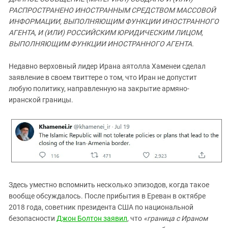
ЗАСТАВЛЯЕТ
Дагестан
РАСПРОСТРАНЕНО ИНОСТРАННЫМ СРЕДСТВОМ МАССОВОЙ
КАВКАЗ ЗА ПАЛЕСТИНУ
ИНФОРМАЦИИ, ВЫПОЛНЯЮЩИМ ФУНКЦИИ ИНОСТРАННОГО
Ингушетия
ИНАКОМЫСЛИЕ В ЧЕЧНЕ
АГЕНТА, И (ИЛИ) РОССИЙСКИМ ЮРИДИЧЕСКИМ ЛИЦОМ,
Кабардино-Балкария
ПРЕСЛЕДОВАНИЕ АКТИВИСТОВ
ВЫПОЛНЯЮЩИМ ФУНКЦИИ ИНОСТРАННОГО АГЕНТА.
МОБИЛИЗАЦИЯ И ПРОТЕСТЫ
Калмыкия
Недавно верховный лидер Ирана аятолла Хаменеи сделал
Карачаево-Черкесия
заявление в своем твиттере о том, что Иран не допустит
Краснодарский край
любую политику, направленную на закрытие армяно-
иранской границы.
Нагорный Карабах
Российская Федерация
Ростовская область
Северная Осетия - Алания
СКФО
Ставропольский край
Здесь уместно вспомнить несколько эпизодов, когда такое
вообще обсуждалось. После прибытия в Ереван в октябре
Чечня
2018 года, советник президента США по национальной
Южная Осетия
безопасности
Джон Болтон заявил
, что
«граница с Ираном