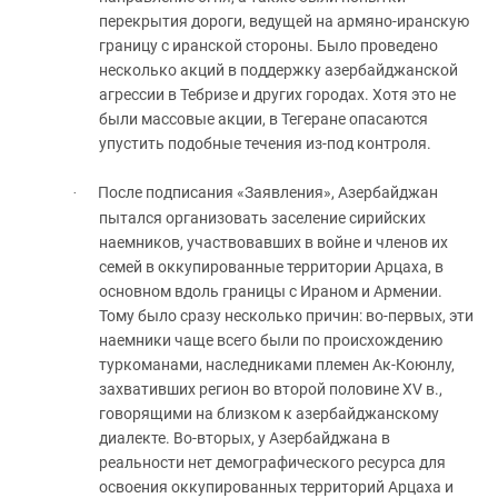
перекрытия дороги, ведущей на армяно-иранскую
границу с иранской стороны. Было проведено
несколько акций в поддержку азербайджанской
агрессии в Тебризе и других городах. Хотя это не
были массовые акции, в Тегеране опасаются
упустить подобные течения из-под контроля.
После подписания «Заявления», Азербайджан
·
пытался организовать заселение сирийских
наемников, участвовавших в войне и членов их
семей в оккупированные территории Арцаха, в
основном вдоль границы с Ираном и Армении.
Тому было сразу несколько причин: во-первых, эти
наемники чаще всего были по происхождению
туркоманами, наследниками племен Ак-Коюнлу,
захвативших регион во второй половине
XV
в.,
говорящими на близком к азербайджанскому
диалекте. Во-вторых, у Азербайджана в
реальности нет демографического ресурса для
освоения оккупированных территорий Арцаха и