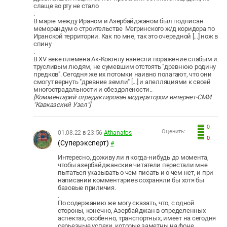
слаще во рту не стало
.
В марте между Ираном и Азербайджаном был подписан
меморандум о строительстве Мегринского ж/д коридора по
Иранской территории. Как по мне, так это очередной [...] нож в
спину
.
В XV веке племена Ак-Коюнлу нанесли поражение слабым и
трусливым людям, не сумевшим отстоять "древнюю родину
предков". Сегодня же их потомки наивно полагают, что они
смогут вернуть "древние земли" [...] и апелляциями к своей
многострадальности и обездолености..
[Комментарий отредактирован модератором интернет-СМИ
"Кавказский Узел"]
0
Оценить:
01.08.22 в 23:56
Athanatos
0
(Суперэксперт)
#
Интересно, доживу ли я когда-нибудь до момента,
чтобы азербайджанские читатели перестали мне
пытаться указывать о чем писать и о чем нет, и при
написании комментариев сохраняли бы хотя бы
базовые приличия.
.
По содержанию же могу сказать, что, с одной
стороны, конечно, Азербайджан в определенных
аспектах, особенно, транспортных, имеет на сегодня
серьезные успехи, которые заметны на фоне