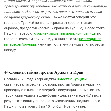
Южный Кавказ
станет важным вопросом, поскольку, как я объяснил
премьер-министру Армении, мы хотим оказать максимальное
ЮФО
давление на Иран, потому что он пока не отказался от цели
создания ядерного оружия»
. Также Болтон говорил, что
граница с Турцией почти наверняка откроется (таким
образом, предлагая «размен» Ирана на Турцию). После этого
Пашинян говорил
о рисках закрытия иранской границы
по
геополитическим причинам, уточнив, что это
не исходит из
интересов Армении
, и ему не нужны чужие указания по этому
поводу.
44-дневная война против Арцаха и Иран
Осенью 2020 года Азербайджан
вместе с Турцией
организовал агрессивную войну против Арцаха и Армении,
приведшую к тысячам смертей и оккупации 3.8 тыс. кв. км.
территории Арцаха в ходе боевых действий и еще 4.7 тыс. в
результате капитуляционного «Заявления», подписанного
Пашиняном в ночь с 9 на 10 ноября. Иран оказался