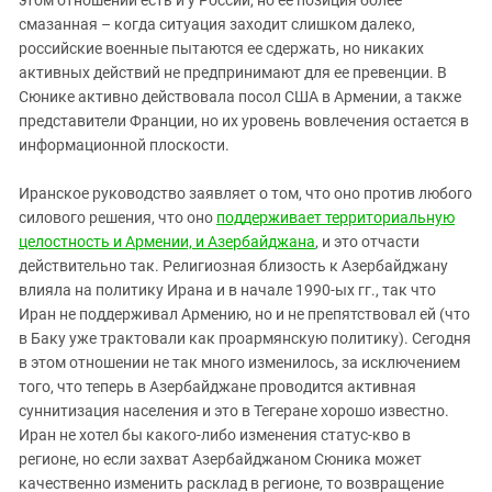
смазанная – когда ситуация заходит слишком далеко,
российские военные пытаются ее сдержать, но никаких
активных действий не предпринимают для ее превенции. В
Сюнике активно действовала посол США в Армении, а также
представители Франции, но их уровень вовлечения остается в
информационной плоскости.
Иранское руководство заявляет о том, что оно против любого
силового решения, что оно
поддерживает территориальную
целостность и Армении, и Азербайджана
, и это отчасти
действительно так. Религиозная близость к Азербайджану
влияла на политику Ирана и в начале 1990-ых гг., так что
Иран не поддерживал Армению, но и не препятствовал ей (что
в Баку уже трактовали как проармянскую политику). Сегодня
в этом отношении не так много изменилось, за исключением
того, что теперь в Азербайджане проводится активная
суннитизация населения и это в Тегеране хорошо известно.
Иран не хотел бы какого-либо изменения статус-кво в
регионе, но если захват Азербайджаном Сюника может
качественно изменить расклад в регионе, то возвращение