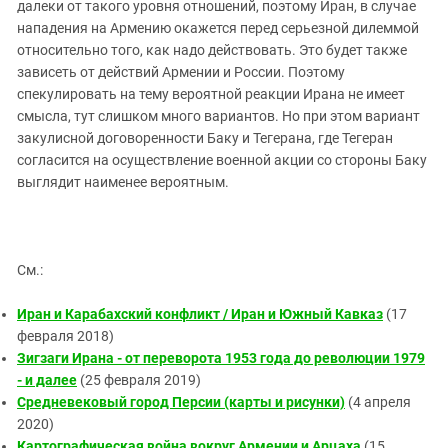
далеки от такого уровня отношений, поэтому Иран, в случае
нападения на Армению окажется перед серьезной дилеммой
относительно того, как надо действовать. Это будет также
зависеть от действий Армении и России. Поэтому
спекулировать на тему вероятной реакции Ирана не имеет
смысла, тут слишком много вариантов. Но при этом вариант
закулисной договоренности Баку и Тегерана, где Тегеран
согласится на осуществление военной акции со стороны Баку
выглядит наименее вероятным.
См.:
Иран и Карабахский конфликт / Иран и Южный Кавказ
(17
февраля 2018)
Зигзаги Ирана - от переворота 1953 года до революции 1979
- и далее
(25 февраля 2019)
Средневековый город Персии (карты и рисунки)
(4 апреля
2020)
Картографическая война вокруг Армении и Арцаха
(15