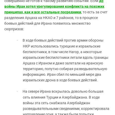
совершенно не готов к такому развитию событий. Если
до
войны Иран хотел урегулирования конфликта на похожих
принципах, как и все остальные посредники
, то есть за счет
разделения Арцаха на НКАО и 7 районов, то в процессе
боевых действий для Ирана появилось множество
сюрпризов:
В ходе боевых действий против армии обороны
·
НКР использовались турецкие и израильские
беспилотники, в том числе
Harop
, а некоторые
израильские беспилотники летали вдоль границы
Арцаха с Ираном и даже залетали на иранскую
территорию, попутно собирая разведывательную
информацию. Иран сбил по меньшей мере два
израильских дрона в ходе боевых действий.
На севере Ирана вскрылась довольно большая
·
сеть влияния Турции и Азербайджана. В ходе
войны эта сеть снабжала Азербайджан
разведывательными сведениями, корректировала
направление огня, а также были попытки