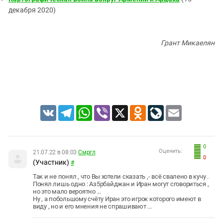
декабря 2020)
Грант Микаелян
VK
Telegram
WhatsApp
Viber
X
Odnoklassniki
LiveJournal
Email
0
Оценить:
21.07.22 в 08:03
Смргл
0
(Участник)
#
Так и не понял , что Вы хотели сказать ,- всё свалено в кучу .
Понял лишь одно : Аз5рбайджан и Иран могут сговориться ,
но это мало вероятно ...
Ну , а побольшому счёту Иран это игрок которого имеют в
виду , но и его мнения не спрашивают ...