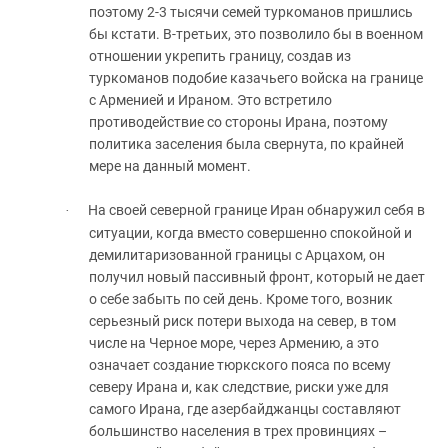
поэтому 2-3 тысячи семей туркоманов пришлись
бы кстати. В-третьих, это позволило бы в военном
отношении укрепить границу, создав из
туркоманов подобие казачьего войска на границе
с Арменией и Ираном. Это встретило
противодействие со стороны Ирана, поэтому
политика заселения была свернута, по крайней
мере на данный момент.
На своей северной границе Иран обнаружил себя в
·
ситуации, когда вместо совершенно спокойной и
демилитаризованной границы с Арцахом, он
получил новый пассивный фронт, который не дает
о себе забыть по сей день. Кроме того, возник
серьезный риск потери выхода на север, в том
числе на Черное море, через Армению, а это
означает создание тюркского пояса по всему
северу Ирана и, как следствие, риски уже для
самого Ирана, где азербайджанцы составляют
большинство населения в трех провинциях –