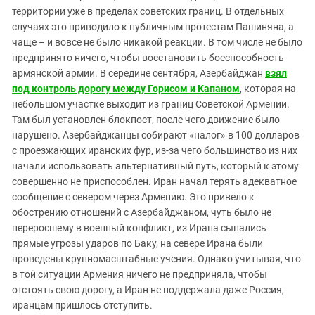
территории уже в пределах советских границ. В отдельных
случаях это приводило к публичным протестам Пашиняна, а
чаще – и вовсе не было никакой реакции. В том числе не было
предпринято ничего, чтобы восстановить боеспособность
армянской армии. В середине сентября, Азербайджан
взял
под контроль дорогу между Горисом и Капаном
, которая на
небольшом участке выходит из границ Советской Армении.
Там был установлен блокпост, после чего движение было
нарушено. Азербайджанцы собирают «налог» в 100 долларов
с проезжающих иранских фур, из-за чего большинство из них
начали использовать альтернативный путь, который к этому
совершенно не приспособлен. Иран начал терять адекватное
сообщение с севером через Армению. Это привело к
обострению отношений с Азербайджаном, чуть было не
переросшему в военный конфликт, из Ирана сыпались
прямые угрозы ударов по Баку, на севере Ирана были
проведены крупномасштабные учения. Однако учитывая, что
в той ситуации Армения ничего не предприняла, чтобы
отстоять свою дорогу, а Иран не поддержала даже Россия,
иранцам пришлось отступить.