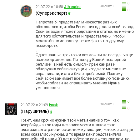
0
Оценить:
21.07.22 в 10:50
Athanatos
0
(Суперэксперт)
#
Напротив. Я представил множество разных
обстоятельств, чтобы Вы из них сделали свой вывод.
Свои выводы я тоже представил в статье, но именно
для того обстоятельства и представлены, чтобы
можно было используя те же факты по-другому
посмотреть.
.
Однозначные трактовки возможны не всегда - чаще
всего мир сложнее. По поводу Вашей последней
реплики, в ней есть смысл - Иран как раз и
обнаружил себя в ситуации, когда его мнения не
спрашивали, и это и было проблемой. Поэтому
сейчас он занимает все более активную позицию,
чтобы соблазн не спрашивать мнения Ирана
уменьшился.
0
Оценить:
21.07.22 в 21:09
Isaak
0
(Нарушитель)
#
Грант, нам срочно нужен твой мега анализ о том, как
Азербайджан за годы независимости планомерно
выстраивал стратегические коммуникации, которые сегодня
всем оказались нужны. В то время как представители
древнейшей нации 30 лет пробегали со лжегеноцидом, но