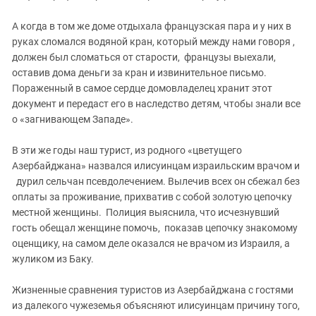
А когда в том же доме отдыхала французская пара и у них в
руках сломался водяной кран, который между нами говоря ,
должен был сломаться от старости, французы выехали,
оставив дома деньги за кран и извинительное письмо.
Пораженный в самое сердце домовладелец хранит этот
документ и передаст его в наследство детям, чтобы знали все
о «загнивающем Западе».
В эти же годы наш турист, из родного «цветущего
Азербайджана» назвался илисуинцам израильским врачом и
дурил сельчан псевдолечением. Вылечив всех он сбежал без
оплаты за проживание, прихватив с собой золотую цепочку
местной женщины. Полиция выяснила, что исчезнувший
гость обещал женщине помочь, показав цепочку знакомому
оценщику, на самом деле оказался не врачом из Израиля, а
жуликом из Баку.
Жизненные сравнения туристов из Азербайджана с гостями
из далекого чужеземья объясняют илисуинцам причину того,