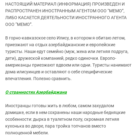
ЗАСТАВЛЯЕТ
НАСТОЯЩИЙ МАТЕРИАЛ (ИНФОРМАЦИЯ) ПРОИЗВЕДЕН И
Дагестан
КАВКАЗ ЗА ПАЛЕСТИНУ
РАСПРОСТРАНЕН ИНОСТРАННЫМ АГЕНТОМ ООО “МЕМО”,
Ингушетия
ИНАКОМЫСЛИЕ В ЧЕЧНЕ
ЛИБО КАСАЕТСЯ ДЕЯТЕЛЬНОСТИ ИНОСТРАННОГО АГЕНТА
ООО “МЕМО”.
Кабардино-Балкария
ПРЕСЛЕДОВАНИЕ АКТИВИСТОВ
МОБИЛИЗАЦИЯ И ПРОТЕСТЫ
Калмыкия
В горно-кавказское село Илису, в котором я обитаю летом,
Карачаево-Черкесия
приезжают на отдых азербайджанские и европейские
туристы. Наши едут семейно (муж, жена или летняя подруга,
Краснодарский край
дети), дружеской компанией, редко одиночки. Европо-
Нагорный Карабах
американцы приезжают вдвоем или одни. Туристы нанимают
дома илисуинцев и оставляют о себе специфические
Российская Федерация
впечатления. Полезно сравнить.
Ростовская область
Северная Осетия - Алания
О странностях Азербайджана
СКФО
Иностранцы готовы жить в любом, самом захудалом
Ставропольский край
домишке, если в нем сохранены наши народные бедняцкие
особенности: дырка в туалетном полу, скромная летняя
Чечня
кухонька во дворе, пара тройка топчанов вместо
Южная Осетия
полноценной мебели.