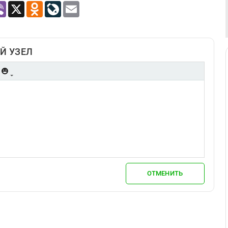
atsApp
Viber
X
Odnoklassniki
LiveJournal
Email
Й УЗЕЛ
ОТМЕНИТЬ