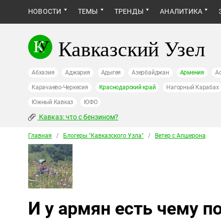
НОВОСТИ
ТЕМЫ
ТРЕНДЫ
АНАЛИТИКА
Кавказский Узел
Абхазия
Аджария
Адыгея
Азербайджан
Армения
А
Карачаево-Черкесия
Краснодарский край
Нагорный Карабах
Южный Кавказ
ЮФО
Кавказ: что с бензином?
Главная
/
Блогеры "Кавказского Узла"
/
Ветер с Апшерона
И у армян есть чему п