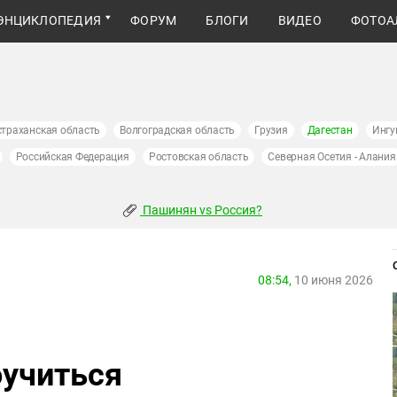
ЭНЦИКЛОПЕДИЯ
ФОРУМ
БЛОГИ
ВИДЕО
ФОТОА
страханская область
Волгоградская область
Грузия
Дагестан
Ингу
Российская Федерация
Ростовская область
Северная Осетия - Алания
Пашинян vs Россия?
08:54,
10 июня 2026
оучиться