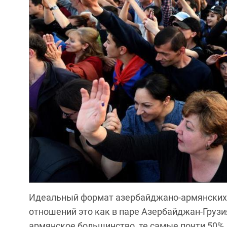
Идеальный формат азербайджано-армянских
отношений это как в паре Азербайджан-Груз
армянское большинство, те самые почти 50%, м