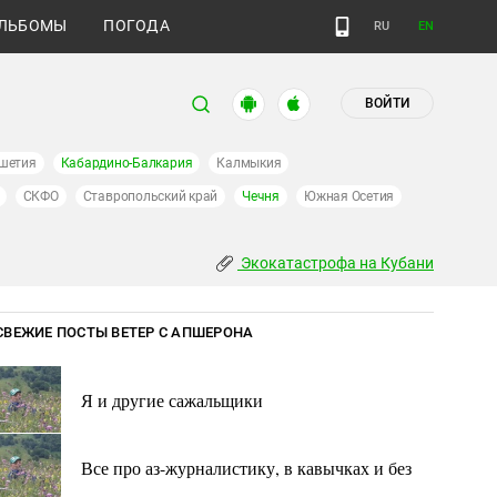
ЛЬБОМЫ
ПОГОДА
RU
EN
ВОЙТИ
шетия
Кабардино-Балкария
Калмыкия
СКФО
Ставропольский край
Чечня
Южная Осетия
Экокатастрофа на Кубани
СВЕЖИЕ ПОСТЫ ВЕТЕР С АПШЕРОНА
Я и другие сажальщики
Все про аз-журналистику, в кавычках и без