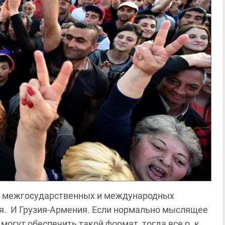
 межгосударственных и международных
ия. И Грузия-Армения. Если нормально мыслящее
огут обеспечить такой формат, тогда все о. к.,