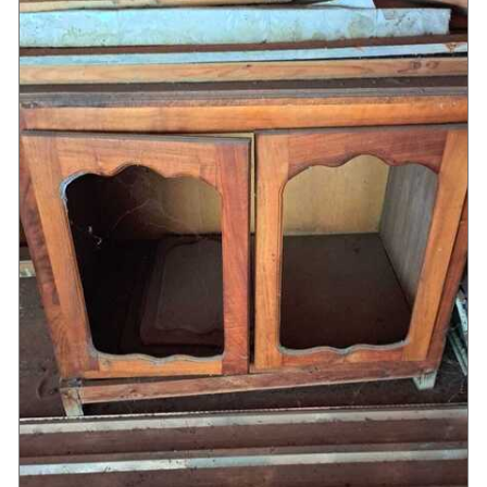
Южный Кавказ
ЮФО