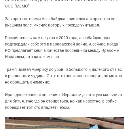
ЗАСТАВЛЯЕТ
Дагестан
ООО “МЕМО”.
КАВКАЗ ЗА ПАЛЕСТИНУ
Ингушетия
ИНАКОМЫСЛИЕ В ЧЕЧНЕ
За короткое время Азербайджан лишился авторитетов во
Кабардино-Балкария
ПРЕСЛЕДОВАНИЕ АКТИВИСТОВ
внешнем поле, мнение которых прежде учитывал.
МОБИЛИЗАЦИЯ И ПРОТЕСТЫ
Калмыкия
Россия теперь нам не указ с 2020 года, азербайджанцы
Карачаево-Черкесия
подтвердили себе это в карабахской войне. А сейчас, когда
Краснодарский край
РФ предлагает себя в качестве посредника между Ираном и
Израилем, это даже смешно.
Нагорный Карабах
Российская Федерация
Трамп низвел Америку до уровня большого и далёкого от нас
и реальности чудика. Он что-то постоянно говорит, но можно
Ростовская область
не обращать внимание.
Северная Осетия - Алания
СКФО
Иран довёл свои отношения с Израилем до статуса мальчика
для битья. Иногда он отбиваться, но как известно, в войне
Ставропольский край
побеждает тот кто владеет небом.
Чечня
Южная Осетия