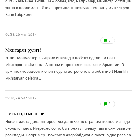
быть назначен вновь. Тем более, что, например, министр юстиции
ушла в парламент. Итак - президент назачил полвину министров.
Ваче Габриеля...
00:38, 25 мая 2017
3
Мхитарян рулит!
Итак - Манчестер выиграл! И вклад в победу сделал и наш
Мхитарян, забив гол. А потом и прошелся с флагом Армении. В
армянских соцсетях очень бурно встречено это событие ) Henrikh
Mkhitaryan celebra...
22:18, 24 мая 2017
3
Пить надо меньше
Новая газета дала интересные данные по странам постсовка - где
сколько пьют. Итересно было бы понять почему там и сям разные
расклады. Например - почему в Азербайджане почти в два раза за