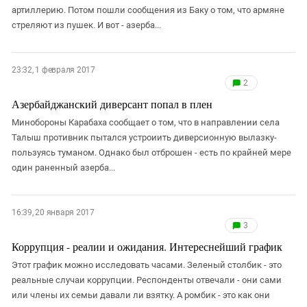
артиллерию. Потом пошли сообщения из Баку о том, что армяне
стреляют из пушек. И вот - азерба...
23:32, 1 февраля 2017
2
Азербайджанский диверсант попал в плен
Минобороны Карабаха сообщает о том, что в направлении села
Талыш противник пытался устроиить диверсионную вылазку-
пользуясь туманом. Однако был отброшен - есть по крайней мере
один раненный азерба...
16:39, 20 января 2017
3
Коррупция - реалии и ожидания. Интереснейший график
Этот график можно исследовать часами. Зеленый столбик - это
реальные случаи коррупции. Респонденты отвечали - они сами
или члены их семьи давали ли взятку. А ромбик - это как они