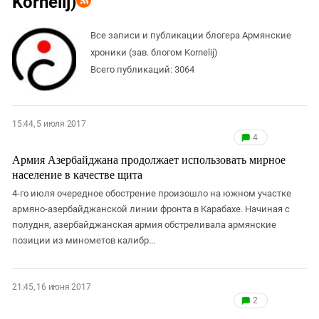
Kornelij)
ЗАСТАВЛЯЕТ
Дагестан
КАВКАЗ ЗА ПАЛЕСТИНУ
Ингушетия
Все записи и публикации блогера Армянские
ИНАКОМЫСЛИЕ В ЧЕЧНЕ
хроники (зав. блогом Kornelij)
Кабардино-Балкария
ПРЕСЛЕДОВАНИЕ АКТИВИСТОВ
Всего публикаций: 3064
МОБИЛИЗАЦИЯ И ПРОТЕСТЫ
Калмыкия
Карачаево-Черкесия
Краснодарский край
15:44, 5 июля 2017
4
Нагорный Карабах
Армия Азербайджана продолжает использовать мирное
Российская Федерация
население в качестве щита
Ростовская область
4-го июля очередное обострение произошло на южном участке
армяно-азербайджанской линии фронта в Карабахе. Начиная с
Северная Осетия - Алания
полудня, азербайджанская армия обстреливала армянские
СКФО
позиции из минометов калибр...
Ставропольский край
Чечня
21:45, 16 июня 2017
Южная Осетия
2