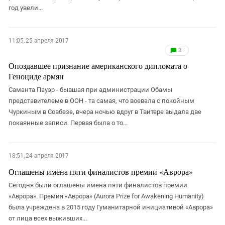
год увели...
11:05, 25 апреля 2017
3
Опоздавшее признание американского дипломата о
Геноциде армян
Саманта Пауэр - бывшая при администрации Обамы
представителеме в ООН - та самая, что воевала с покойным
Чуркиным в Совбезе, вчера ночью вдруг в Твитере выдала две
покаянные записи. Первая была о то...
18:51, 24 апреля 2017
Оглашены имена пяти финалистов премии «Аврора»
Сегодня были оглашены имена пяти финалистов премии
«Аврора». Премия «Аврора» (Aurora Prize for Awakening Humanity)
была учреждена в 2015 году Гуманитарной инициативой «Аврора»
от лица всех выживших...