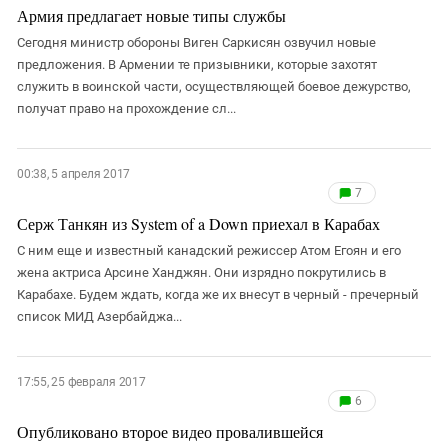
Армия предлагает новые типы службы
Сегодня министр обороны Виген Саркисян озвучил новые
предложения. В Армении те призывники, которые захотят
служить в воинской части, осуществляющей боевое дежурство,
получат право на прохождение сл...
00:38, 5 апреля 2017
7
Серж Танкян из System of a Down приехал в Карабах
С ним еще и известный канадский режиссер Атом Егоян и его
жена актриса Арсине Ханджян. Они изрядно покрутились в
Карабахе. Будем ждать, когда же их внесут в черный - пречерный
список МИД Азербайджа...
17:55, 25 февраля 2017
6
Опубликовано второе видео провалившейся