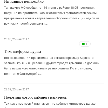
На границе неспокойно
Южный Кавказ
Только что МО сообщило - 16 июня в районе 18.05 противник
ЮФО
нарушил из противотанковых станковых гранатометов режим
прекращения огня в направлении оборонных позиций одной из
воинских частей центральн...
23:00, 25 мая 2017
1
Тихо шифером шурша
Вот на заседании правительства сегодня премьер Карапетян
заявил - крыши в Ереване и других городах Армении не должны
быть из разного материала и разного цвета. По его словам,
понятия о благоустройс...
22:39, 25 мая 2017
Половина нового кабинета назначена
Так как у нас новый парламент, то кабинет министров должен