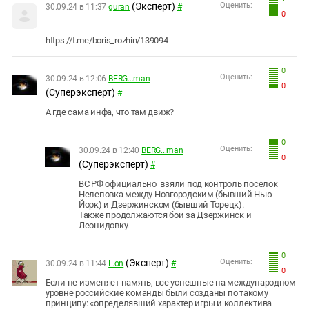
(Эксперт)
Оценить:
30.09.24 в 11:37
guran
#
0
https://t.me/boris_rozhin/139094
0
Оценить:
30.09.24 в 12:06
BERG...man
0
(Суперэксперт)
#
А где сама инфа, что там движ?
0
Оценить:
30.09.24 в 12:40
BERG...man
0
(Суперэксперт)
#
ВС РФ официально взяли под контроль поселок
Нелеповка между Новгородским (бывший Нью-
Йорк) и Дзержинском (бывший Торецк).
Также продолжаются бои за Дзержинск и
Леонидовку.
0
(Эксперт)
Оценить:
30.09.24 в 11:44
L.on
#
0
Если не изменяет память, все успешные на международном
уровне российские команды были созданы по такому
принципу: «определявший характер игры и коллектива