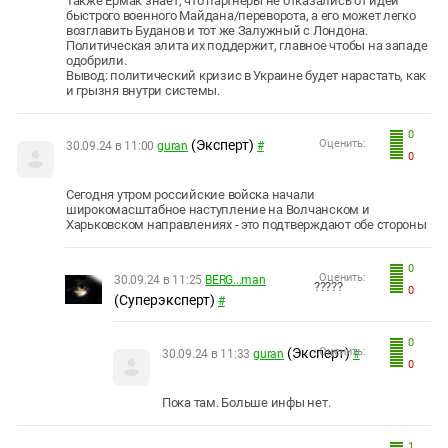
Также Ермак знает, что партнеры не отказались от идеи
быстрого военного Майдана/переворота, а его может легко
возглавить Буданов и тот же Залужный с Лондона.
Политическая элита их поддержит, главное чтобы на западе
одобрили.
Вывод: политический кризис в Украине будет нарастать, как
и грызня внутри системы.
0
(Эксперт)
Оценить:
30.09.24 в 11:00
guran
#
0
Сегодня утром российские войска начали
широкомасштабное наступление на Волчанском и
Харьковском направлениях - это подтверждают обе стороны
0
Оценить:
30.09.24 в 11:25
BERG...man
?????
0
(Суперэксперт)
#
0
(Эксперт)
Оценить:
30.09.24 в 11:33
guran
#
0
Пока там. Больше инфы нет.
1