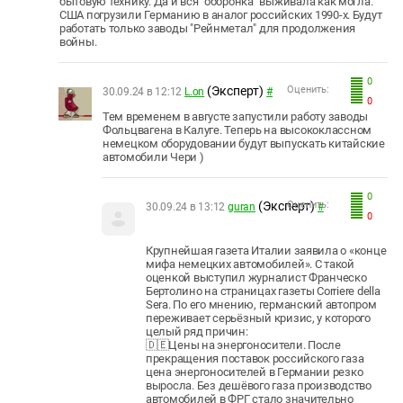
бытовую технику. Да и вся "оборонка" выживала как могла.
США погрузили Германию в аналог российских 1990-х. Будут
работать только заводы "Рейнметал" для продолжения
войны.
0
(Эксперт)
Оценить:
30.09.24 в 12:12
L.on
#
0
Тем временем в августе запустили работу заводы
Фольцвагена в Калуге. Теперь на высококлассном
немецком оборудовании будут выпускать китайские
автомобили Чери )
0
(Эксперт)
Оценить:
30.09.24 в 13:12
guran
#
0
Крупнейшая газета Италии заявила о «конце
мифа немецких автомобилей». С такой
оценкой выступил журналист Франческо
Бертолино на страницах газеты Corriere della
Sera. По его мнению, германский автопром
переживает серьёзный кризис, у которого
целый ряд причин:
🇩🇪Цены на энергоносители. После
прекращения поставок российского газа
цена энергоносителей в Германии резко
выросла. Без дешёвого газа производство
автомобилей в ФРГ стало значительно