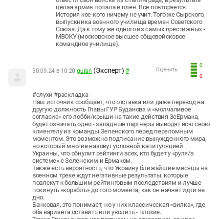
целая армия попала в плен. Все повторяется.
История кое-кого ничему не учит. Того же Сырского,
выпускника военного училища времен Советского
Союза. Да к тому же одного из самых престижных -
МВОКУ (московское высшее общевойсковое
командное училище).
0
(Эксперт)
Оценить:
30.09.24 в 10:20
guran
#
0
#слухи #раскладка
Наш источник сообщает, что отставка или даже перевод на
другую должность Главы ГУР Буданова и «молчаливое
согласие» его лобби/крыши на такие действия ЗеЕрмака,
будет означать одно - западные партнеры выводят всю свою
клиентелу из команды Зеленского перед переломным
моментом. Это возможно подписание вынужденного мира,
но который многие назовут условной капитуляцией
Украины, что обнулит рейтинги всех, кто будет у «руля/в
системе» с Зеленским и Ермаком.
Также есть вероятность, что Украину ближайшие месяцы на
военном треке ждут негативные результаты, которые
повлекут к большим рейтинговым последствиям и лучше
покинуть «корабль» до того момента, как он начнёт идти на
дно.
Банковая, это понимает, но у них классическая «вилка», где
оба варианта оставить или уволить - плохие.