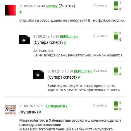
1
(Знаток)
Оценить:
30.09.24 в 14:40
Dayday
0
#
Спасибо за обзор. Давно не слежу за РПЛ, но футбол люблю.
0
Оценить:
30.09.24 в 15:34
BERG...man
0
(Суперэксперт)
#
А я смотрю.
За ЧР всегда слежу внимательно. Мне он нравится.
1
Оценить:
30.09.24 в 15:34
BERG...man
0
(Суперэксперт)
#
Видимо, потому что в своё время часто
ходил на матчи и есть привязка к юности.
0
Оценить:
30.09.24 в 20:51
LeningradSKY
0
(Хулиган)
#
Мама избитого в Узбекистане русского школьника сделала
неожиданное заявление
Мама избитого учительницей в Узбекистане русского