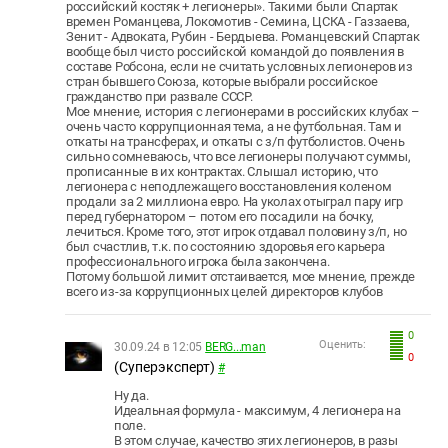
российский костяк + легионеры». Такими были Спартак
времен Романцева, Локомотив - Семина, ЦСКА - Газзаева,
Зенит - Адвоката, Рубин - Бердыева. Романцевский Спартак
вообще был чисто российской командой до появления в
составе Робсона, если не считать условных легионеров из
стран бывшего Союза, которые выбрали российское
гражданство при развале СССР.
Мое мнение, история с легионерами в российских клубах –
очень часто коррупционная тема, а не футбольная. Там и
откаты на трансферах, и откаты с з/п футболистов. Очень
сильно сомневаюсь, что все легионеры получают суммы,
прописанные в их контрактах. Слышал историю, что
легионера с неподлежащего восстановления коленом
продали за 2 миллиона евро. На уколах отыграл пару игр
перед губернатором – потом его посадили на бочку,
лечиться. Кроме того, этот игрок отдавал половину з/п, но
был счастлив, т.к. по состоянию здоровья его карьера
профессионального игрока была закончена.
Потому большой лимит отстаивается, мое мнение, прежде
всего из-за коррупционных целей директоров клубов
0
Оценить:
30.09.24 в 12:05
BERG...man
0
(Суперэксперт)
#
Ну да.
Идеальная формула - максимум, 4 легионера на
поле.
В этом случае, качество этих легионеров, в разы