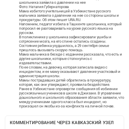
школьника заявила о давлении на нее
Фото: Наталия Губернаторова
Мама избитого учительницей в Узбекистане русского
мальчика заявила о давлении на нее со стороны школы и
прокуратуры. Об этом пишет URA.RU.
Напомним, педагог избила в Ташкенте школьника, который
попросил ее разговаривать на уроке русского языка на
русском.
В поликлинике у школьника зафиксировали ушибы и
сотрясение мозга, на его спине остались ссадины.
Состояние ребенка ухудшилось, а 29 сентября семье
пришлось вызывать скорую помощь.
Мама мальчика в беседе с изданием рассказала, что есть и
другие школьники, которые столкнулись с
издевательствами.
По ее словам, на девочку, которая записала видео с
инцидентом, и ее маму оказывают давление участковый и
администрация школы.
Мамы пострадавших детей обратились в прокуратуру,
которая, как они утверждают, проявила бездействие.
Ранее в Узбекистане опровергли сообщения об избиении
русскоязычных учеников в школе в Джизаке. В управление
дошкольного и школьного образования области заявили, что
между учениками одного класса был инцидент, но
произошел он якобы из-за конфликта на личной почве.
КОММЕНТИРОВАНИЕ ЧЕРЕЗ КАВКАЗСКИЙ УЗЕЛ