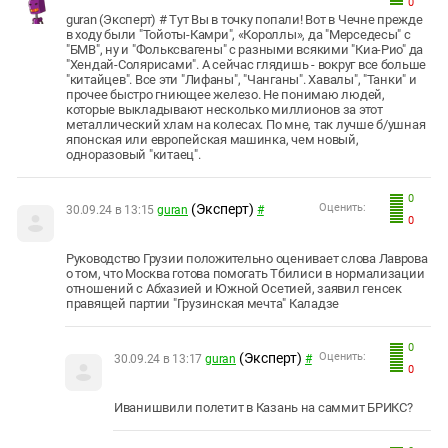
0
guran (Эксперт) # Тут Вы в точку попали! Вот в Чечне прежде
в ходу были "Тойоты-Камри", «Короллы», да "Мерседесы" с
"БМВ", ну и "Фольксвагены" с разными всякими "Киа-Рио" да
"Хендай-Солярисами". А сейчас глядишь - вокруг все больше
"китайцев". Все эти "Лифаны", "Чанганы". Хавалы", "Танки" и
прочее быстро гниющее железо. Не понимаю людей,
которые выкладывают несколько миллионов за этот
металлический хлам на колесах. По мне, так лучше б/ушная
японская или европейская машинка, чем новый,
одноразовый "китаец".
0
(Эксперт)
Оценить:
30.09.24 в 13:15
guran
#
0
Руководство Грузии положительно оценивает слова Лаврова
о том, что Москва готова помогать Тбилиси в нормализации
отношений с Абхазией и Южной Осетией, заявил генсек
правящей партии "Грузинская мечта" Каладзе
0
(Эксперт)
Оценить:
30.09.24 в 13:17
guran
#
0
Иванишвили полетит в Казань на саммит БРИКС?