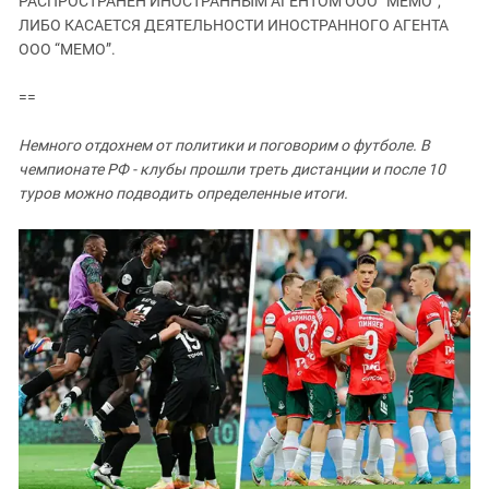
РАСПРОСТРАНЕН ИНОСТРАННЫМ АГЕНТОМ ООО “МЕМО”,
ЗАСТАВЛЯЕТ
Дагестан
ЛИБО КАСАЕТСЯ ДЕЯТЕЛЬНОСТИ ИНОСТРАННОГО АГЕНТА
КАВКАЗ ЗА ПАЛЕСТИНУ
ООО “МЕМО”.
Ингушетия
ИНАКОМЫСЛИЕ В ЧЕЧНЕ
Кабардино-Балкария
ПРЕСЛЕДОВАНИЕ АКТИВИСТОВ
==
МОБИЛИЗАЦИЯ И ПРОТЕСТЫ
Калмыкия
Немного отдохнем от политики и поговорим о футболе. В
Карачаево-Черкесия
чемпионате РФ - клубы прошли треть дистанции и после 10
Краснодарский край
туров можно подводить определенные итоги.
Нагорный Карабах
Российская Федерация
Ростовская область
Северная Осетия - Алания
СКФО
Ставропольский край
Чечня
Южная Осетия