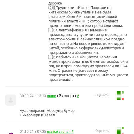
дороже.
🇩🇪Трудности в Китае. Продажи на
китайском рынке упали из-за бума
электромобилей и протекционистской
политики властей КНР, которые отдают
предпочтение местным производителям.
🇩🇪Электрификация. Немецкие
производители упустили тренд перехода на
электромобили и сейчас слишком поздно
нагоняют его. На новом рынке доминирует
Китай, особенно в сферах аккумуляторов и
программного обеспечения.
🇩🇪Избыточные мощности. Германия
может производить до 6 млн автомобилей в
год, но в прошлом году их произвели лишь 4
млн. Отрасль не успевает к этому
подстроиться, производственные мощности
простаивают.
0
(Эксперт)
Оценить:
30.09.24 в 13:13
guran
#
0
Ауфвидерзеен Мерс унд Бумер
Нихао Чери и Хавал
0
Оценить:
01.10.24 в 07:35
maricela.rohan
#