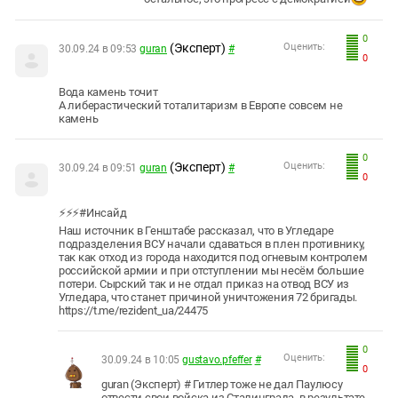
0
(Эксперт)
Оценить:
30.09.24 в 09:53
guran
#
0
Вода камень точит
А либерастический тоталитаризм в Европе совсем не
камень
0
(Эксперт)
Оценить:
30.09.24 в 09:51
guran
#
0
⚡️⚡️⚡️#Инсайд
Наш источник в Генштабе рассказал, что в Угледаре
подразделения ВСУ начали сдаваться в плен противнику,
так как отход из города находится под огневым контролем
российской армии и при отступлении мы несём большие
потери. Сырский так и не отдал приказ на отвод ВСУ из
Угледара, что станет причиной уничтожения 72 бригады.
https://t.me/rezident_ua/24475
0
Оценить:
30.09.24 в 10:05
gustavo.pfeffer
#
0
guran (Эксперт) # Гитлер тоже не дал Паулюсу
отвести свои войска из Сталинграда, в результате