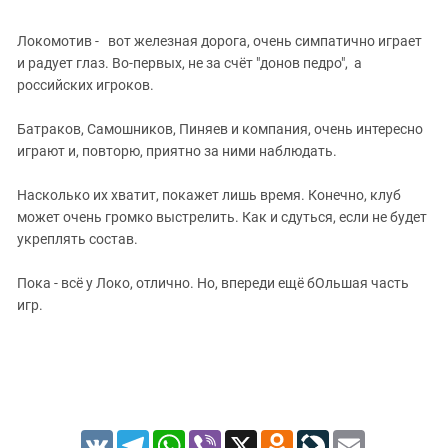
Локомотив - вот железная дорога, очень симпатично играет
и радует глаз. Во-первых, не за счёт "донов педро", а
российских игроков.
Батраков, Самошников, Пиняев и компания, очень интересно
играют и, повторю, приятно за ними наблюдать.
Насколько их хватит, покажет лишь время. Конечно, клуб
может очень громко выстрелить. Как и сдуться, если не будет
укреплять состав.
Пока - всё у Локо, отлично. Но, впереди ещё бОльшая часть
игр.
VK
Telegram
WhatsApp
Viber
X
Odnoklassniki
LiveJournal
Email