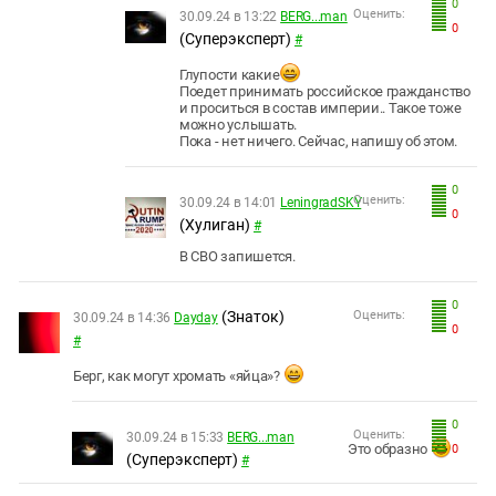
0
Оценить:
30.09.24 в 13:22
BERG...man
0
(Суперэксперт)
#
Глупости какие
Поедет принимать российское гражданство
и проситься в состав империи.. Такое тоже
можно услышать.
Пока - нет ничего. Сейчас, напишу об этом.
0
Оценить:
30.09.24 в 14:01
LeningradSKY
0
(Хулиган)
#
В СВО запишется.
0
(Знаток)
Оценить:
30.09.24 в 14:36
Dayday
0
#
Берг, как могут хромать «яйца»?
0
Оценить:
30.09.24 в 15:33
BERG...man
Это образно
0
(Суперэксперт)
#