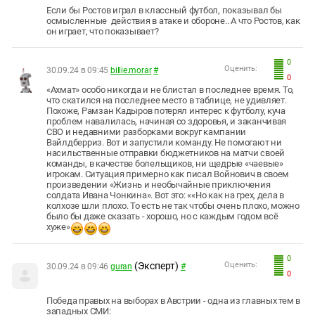
Если бы Ростов играл в классный футбол, показывал бы
осмысленные действия в атаке и обороне.. А что Ростов, как
он играет, что показывает?
0
Оценить:
30.09.24 в 09:45
billie.morar
#
0
«Ахмат» особо никогда и не блистал в последнее время. То,
что скатился на последнее место в таблице, не удивляет.
Похоже, Рамзан Кадыров потерял интерес к футболу, куча
проблем навалилась, начиная со здоровья, и заканчивая
СВО и недавними разборками вокруг кампании
Вайлдберриз. Вот и запустили команду. Не помогают ни
насильственные отправки бюджетников на матчи своей
команды, в качестве болельщиков, ни щедрые «чаевые»
игрокам. Ситуация примерно как писал Войнович в своем
произведении «Жизнь и необычайные приключения
солдата Ивана Чонкина». Вот это: ««Но как на грех, дела в
колхозе шли плохо. То есть не так чтобы очень плохо, можно
было бы даже сказать - хорошо, но с каждым годом всё
хуже»
0
(Эксперт)
Оценить:
30.09.24 в 09:46
guran
#
0
Победа правых на выборах в Австрии - одна из главных тем в
западных СМИ: