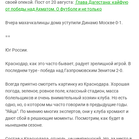
своей опекой. Пост от 20 августа:
Глава Дагестана: кайфую
от победы над Ахматом. О футболе и не только
Вчера махачкалинцы дома уступили Динамо Москве 0-1.
==
Юг России.
Краснодар, как это часто бывает, радует зрелищной игрой. В
последнем туре - победа над Газпромовским Зенитом 2-0.
Всегда приятно смотреть картинку из Краснодара. Хорошая
погода, зеленое, ровное поле, классный стадион, масса
болельщиков и очень внимательный хозяин клуба. Но есть
одно, но, о котором мы часто говорили в предыдущие годы.
"Яйца". По мнению многих экспертов, они у клуба хромают и
дают сбой в решающие моменты. Посмотрим, как будет в
нынешнем сезоне.
Состав у Краснодара, отнюдь, не чемпионский..Но, за место в