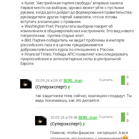
🔹Kurier: "Австрийская партия свободы" впервые заняла
первое место на выборах, однако может уйти с пустыми
руками, когда дело дойдет до формирования правительства -
руководители других партий заявляли, что не готовы
вступать в коалицию с правыми.
🔹Washington Post: Результаты выборов говорят об
изменениях в общеевропейских настроениях. Это вид нового
патриотизма - против старых элит.
🔹Bild: Партия-победитель не видит проблемы в импорте
российского газа и в целом придерживается
доброжелательного курса по отношению к России.
🔹Financial Times: Победа АПС позволяет консолидировать
пророссийские и антиэлитарные силы в центральной
Европе.
0
Оценить:
30.09.24 в 09:47
BERG...man
0
(Суперэксперт)
#
так защитники геев, сейчас, коалицию создадут. Ты
ведь понимаешь, как это делается.
0
Оценить:
30.09.24 в 09:48
BERG...man
0
(Суперэксперт)
#
Главное, чтобы фашизм - не прошел. А все
остальное, это прогресс с демократией