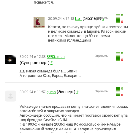
повысится.
0
(Эксперт)
Оценить:
30.09.24 в 12:18
L.on
#
0
Кстати, по такому принципу были построены
и великие команды в Европе. Классический
пример - Милан конца 80-х с тремя
великими голландцами
0
Оценить:
30.09.24 в 12:38
BERG...man
0
(Суперэксперт)
#
Да, какая команда была.... Блин!
А тогдашние Юве, Барса, Бавария...
0
(Эксперт)
Оценить:
30.09.24 в 11:57
guran
#
0
Volkswagen начал продавать кетчуп на фоне падения продаж
автомобилей и закрытия заводов.
Автоконцерн сообщил, что начинает поставки своего кетчупа
под брендом Gewürz в США
✨В 1990-х и начале 2000-х наш Комсомольский-на-Амуре
авиационный завод имени Ю. А. Гагарина производил