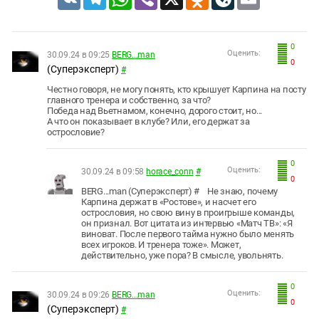
0
Оценить:
30.09.24 в 09:25
BERG...man
0
(Суперэксперт)
#
Честно говоря, не могу понять, кто крышует Карпина на посту
главного тренера и собственно, за что?
Победа над Вьетнамом, конечно, дорого стоит, но...
А что он показывает в клубе? Или, его держат за
острословие?
0
Оценить:
30.09.24 в 09:58
horace_conn
#
0
BERG...man (Суперэксперт) # Не знаю, почему
Карпина держат в «Ростове», и насчет его
острословия, но свою вину в проигрыше команды,
он признал. Вот цитата из интервью «Матч ТВ»: «Я
виноват. После первого тайма нужно было менять
всех игроков. И тренера тоже». Может,
действительно, уже пора? В смысле, увольнять.
0
Оценить:
30.09.24 в 09:26
BERG...man
0
(Суперэксперт)
#