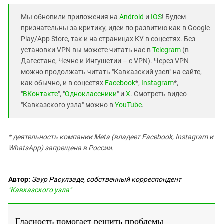
Мы обновили приложения на
Android
и
IOS
! Будем
признательны за критику, идеи по развитию как в Google
Play/App Store, так и на страницах КУ в соцсетях. Без
установки VPN вы можете читать нас в
Telegram
(в
Дагестане, Чечне и Ингушетии – с VPN). Через VPN
можно продолжать читать "Кавказский узел" на сайте,
как обычно, и в соцсетях
Facebook
*,
Instagram
*,
"
ВКонтакте
", "
Одноклассники
" и
X
. Смотреть видео
"Кавказского узла" можно в
YouTube
.
* деятельность компании Meta (владеет Facebook, Instagram и
WhatsApp) запрещена в России.
Автор:
Заур Расулзаде, собственный корреспондент
"Кавказского узла"
Гласность помогает решить проблемы