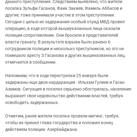
Южный Кавказ
данного преступления. Следствием выявлено, что жители
поселка Зульфи Гасанов, Фаик Закиев, Фамиль Аббасов и
ЮФО
другие, тоже принимали участие в этом преступлении.
Сегодня с целью их задержания особый отряд МВД провел
операцию, в ходе которой вышеуказанные лица оказали
полиции сопротивление. Они бросили в представителей
власти гранату. В результате взрыва было ранено 6
сотрудников полиции и несколько преступников, но это не
помешало аресту З.Гасанова и других вышеназванных лиц,
отмечается в сообщении.
Напомним, что в ходе перестрелки 25 января были
задержаны еще двое нардаранцев - Ильхам Гулиев и Гасан
Азимов. Ситуация в поселке серьезно обострилась, население
выражает свое недовольство действиями властей, требуя
освободить задержанных.
Отметим, ранее жители поселка провели митинг, требуя,
чтобы их принял глава государства и положил конец
действиям полиции. Азербайджана.