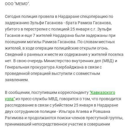
ЗАСТАВЛЯЕТ
ООО "МЕМО".
Дагестан
КАВКАЗ ЗА ПАЛЕСТИНУ
Ингушетия
ИНАКОМЫСЛИЕ В ЧЕЧНЕ
Сегодня полиция провела в Нардаране спецоперацию по
задержанию Зульфи Гасанова - брата Рамиза Гасанова,
Кабардино-Балкария
ПРЕСЛЕДОВАНИЕ АКТИВИСТОВ
убитого в перестрелке с полицией 25 января с.г. Зульфи
МОБИЛИЗАЦИЯ И ПРОТЕСТЫ
Калмыкия
Гасанов и еще 7 жителей Нардарана были задержаны при
Карачаево-Черкесия
посещении могилы Рамиза Гасанова. По словам местных
жителей, в ходе операции полицейские открыли огонь.
Краснодарский край
Сведений о раненых и месте их содержания у жителей поселка
Нагорный Карабах
нет. В свою очередь Министерство внутренних дел (МВД) и
Генеральная прокуратура Азербайджана в связи с
Российская Федерация
проведенной операцией выступили с совместным
Ростовская область
заявлением.
Северная Осетия - Алания
В сообщении, поступившем корреспонденту
"Кавказского
СКФО
узла"
из пресс-службы МВД, говорится о том, что проводится
Ставропольский край
расследование в связи с убийством 25 января в Нардаране
двух сотрудников полиции - Ильгара Агаева и Ровшана
Чечня
Рагимова и продолжаются поиски членов преступной группы,
Южная Осетия
принимавшей непосредственное участие в совершении