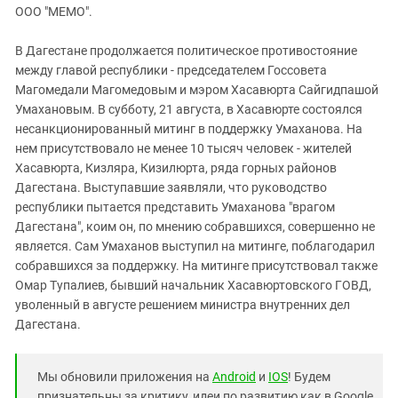
ЗАСТАВЛЯЕТ
ООО "МЕМО".
Дагестан
КАВКАЗ ЗА ПАЛЕСТИНУ
Ингушетия
ИНАКОМЫСЛИЕ В ЧЕЧНЕ
В Дагестане продолжается политическое противостояние
между главой республики - председателем Госсовета
Кабардино-Балкария
ПРЕСЛЕДОВАНИЕ АКТИВИСТОВ
Магомедали Магомедовым и мэром Хасавюрта Сайгидпашой
МОБИЛИЗАЦИЯ И ПРОТЕСТЫ
Калмыкия
Умахановым. В субботу, 21 августа, в Хасавюрте состоялся
Карачаево-Черкесия
несанкционированный митинг в поддержку Умаханова. На
нем присутствовало не менее 10 тысяч человек - жителей
Краснодарский край
Хасавюрта, Кизляра, Кизилюрта, ряда горных районов
Нагорный Карабах
Дагестана. Выступавшие заявляли, что руководство
республики пытается представить Умаханова "врагом
Российская Федерация
Дагестана", коим он, по мнению собравшихся, совершенно не
Ростовская область
является. Сам Умаханов выступил на митинге, поблагодарил
Северная Осетия - Алания
собравшихся за поддержку. На митинге присутствовал также
Омар Тупалиев, бывший начальник Хасавюртовского ГОВД,
СКФО
уволенный в августе решением министра внутренних дел
Ставропольский край
Дагестана.
Чечня
Южная Осетия
Мы обновили приложения на
Android
и
IOS
! Будем
признательны за критику, идеи по развитию как в Google