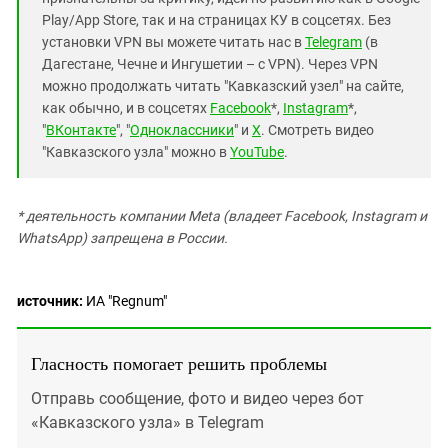
Южный Кавказ
Play/App Store, так и на страницах КУ в соцсетях. Без
ЮФО
установки VPN вы можете читать нас в
Telegram
(в
Дагестане, Чечне и Ингушетии – с VPN). Через VPN
можно продолжать читать "Кавказский узел" на сайте,
как обычно, и в соцсетях
Facebook
*,
Instagram
*,
"
ВКонтакте
", "
Одноклассники
" и
X
. Смотреть видео
"Кавказского узла" можно в
YouTube
.
* деятельность компании Meta (владеет Facebook, Instagram и
WhatsApp) запрещена в России.
источник:
ИА "Regnum"
Гласность помогает решить проблемы
Отправь сообщение, фото и видео через бот
«Кавказского узла» в Telegram