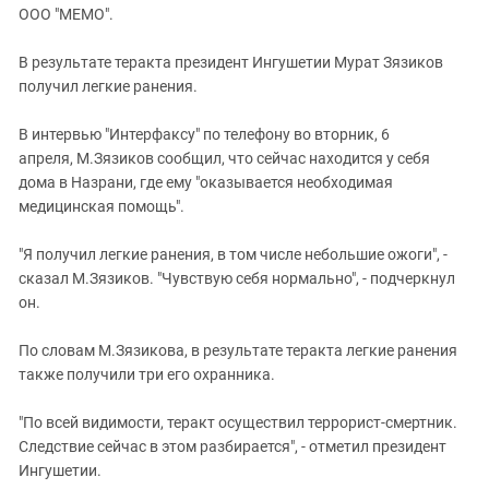
ЗАСТАВЛЯЕТ
ООО "МЕМО".
Дагестан
КАВКАЗ ЗА ПАЛЕСТИНУ
Ингушетия
ИНАКОМЫСЛИЕ В ЧЕЧНЕ
В результате теракта президент Ингушетии Мурат Зязиков
получил легкие ранения.
Кабардино-Балкария
ПРЕСЛЕДОВАНИЕ АКТИВИСТОВ
МОБИЛИЗАЦИЯ И ПРОТЕСТЫ
Калмыкия
В интервью "Интерфаксу" по телефону во вторник, 6
Карачаево-Черкесия
апреля, М.Зязиков сообщил, что сейчас находится у себя
дома в Назрани, где ему "оказывается необходимая
Краснодарский край
медицинская помощь".
Нагорный Карабах
"Я получил легкие ранения, в том числе небольшие ожоги", -
Российская Федерация
сказал М.Зязиков. "Чувствую себя нормально", - подчеркнул
Ростовская область
он.
Северная Осетия - Алания
По словам М.Зязикова, в результате теракта легкие ранения
СКФО
также получили три его охранника.
Ставропольский край
"По всей видимости, теракт осуществил террорист-смертник.
Чечня
Следствие сейчас в этом разбирается", - отметил президент
Южная Осетия
Ингушетии.