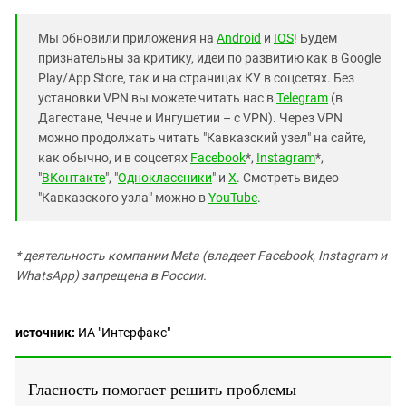
Южный Кавказ
ЮФО
Мы обновили приложения на
Android
и
IOS
! Будем
признательны за критику, идеи по развитию как в Google
Play/App Store, так и на страницах КУ в соцсетях. Без
установки VPN вы можете читать нас в
Telegram
(в
Дагестане, Чечне и Ингушетии – с VPN). Через VPN
можно продолжать читать "Кавказский узел" на сайте,
как обычно, и в соцсетях
Facebook
*,
Instagram
*,
"
ВКонтакте
", "
Одноклассники
" и
X
. Смотреть видео
"Кавказского узла" можно в
YouTube
.
* деятельность компании Meta (владеет Facebook, Instagram и
WhatsApp) запрещена в России.
источник:
ИА "Интерфакс"
Гласность помогает решить проблемы