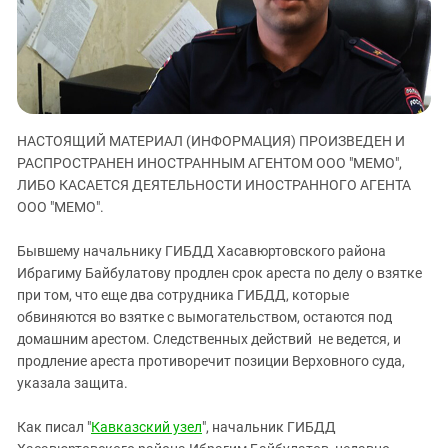
ЗАСТАВЛЯЕТ
Дагестан
КАВКАЗ ЗА ПАЛЕСТИНУ
Ингушетия
ИНАКОМЫСЛИЕ В ЧЕЧНЕ
Кабардино-Балкария
ПРЕСЛЕДОВАНИЕ АКТИВИСТОВ
МОБИЛИЗАЦИЯ И ПРОТЕСТЫ
Калмыкия
НАСТОЯЩИЙ МАТЕРИАЛ (ИНФОРМАЦИЯ) ПРОИЗВЕДЕН И
Карачаево-Черкесия
РАСПРОСТРАНЕН ИНОСТРАННЫМ АГЕНТОМ ООО "МЕМО",
Краснодарский край
ЛИБО КАСАЕТСЯ ДЕЯТЕЛЬНОСТИ ИНОСТРАННОГО АГЕНТА
Нагорный Карабах
ООО "МЕМО".
Российская Федерация
Бывшему начальнику ГИБДД Хасавюртовского района
Ростовская область
Ибрагиму Байбулатову продлен срок ареста по делу о взятке
при том, что еще два сотрудника ГИБДД, которые
Северная Осетия - Алания
обвиняются во взятке с вымогательством, остаются под
СКФО
домашним арестом. Следственных действий не ведется, и
Ставропольский край
продление ареста противоречит позиции Верховного суда,
указала защита.
Чечня
Южная Осетия
Как писал "
Кавказский узел
", начальник ГИБДД