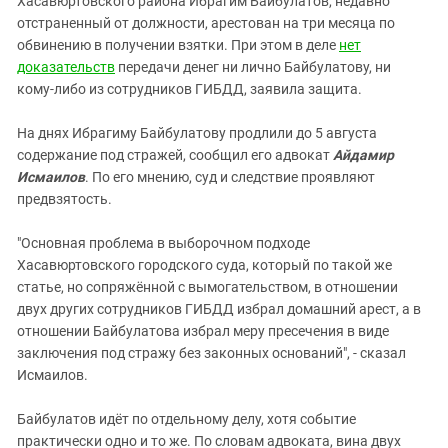
Хасавюртовского района Ибрагим Байбулатов, недавно
Южный Кавказ
отстраненный от должности, арестован на три месяца по
ЮФО
обвинению в получении взятки. При этом в деле
нет
доказательств
передачи денег ни лично Байбулатову, ни
кому-либо из сотрудников ГИБДД, заявила защита.
На днях Ибрагиму Байбулатову продлили до 5 августа
содержание под стражей, сообщил его адвокат
Айдамир
Исмаилов
. По его мнению, суд и следствие проявляют
предвзятость.
"Основная проблема в выборочном подходе
Хасавюртовского городского суда, который по такой же
статье, но сопряжённой с вымогательством, в отношении
двух других сотрудников ГИБДД избрал домашний арест, а в
отношении Байбулатова избрал меру пресечения в виде
заключения под стражу без законных оснований", - сказал
Исмаилов.
Байбулатов идёт по отдельному делу, хотя событие
практически одно и то же. По словам адвоката, вина двух