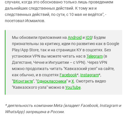
случаях, когда это обосновано только лишь проведением
дальнейших следственных действий. К тому же и
следственных действий, по сути, с 10 мая не ведётся", -
посетовал Исмаилов.
Мы обновили приложения на
Android
и
IOS
! Будем
признательны за критику, идеи по развитию как в Google
Play/App Store, так и на страницах КУ в соцсетях. Без
установки VPN вы можете читать нас в
Telegram
(в
Дагестане, Чечне и Ингушетии – с VPN). Через VPN
можно продолжать читать "Кавказский узел" на сайте,
как обычно, и в соцсетях
Facebook
*,
Instagram
*,
"
ВКонтакте
", "
Одноклассники
" и
X
. Смотреть видео
"Кавказского узла" можно в
YouTube
.
* деятельность компании Meta (владеет Facebook, Instagram и
WhatsApp) запрещена в России.