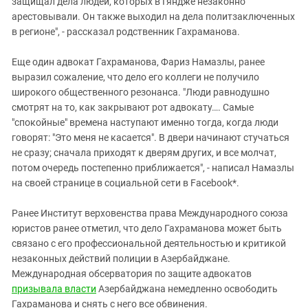
защищал дела людей, которых в Гяндже незаконно
арестовывали. Он также выходил на дела политзаключенных
в регионе", - рассказал родственник Гахраманова.
Еще один адвокат Гахраманова, Фариз Намазлы, ранее
выразил сожаление, что дело его коллеги не получило
широкого общественного резонанса. "Люди равнодушно
смотрят на то, как закрывают рот адвокату…. Самые
"спокойные" времена наступают именно тогда, когда люди
говорят: "Это меня не касается". В двери начинают стучаться
не сразу; сначала приходят к дверям других, и все молчат,
потом очередь постепенно приближается", - написал Намазлы
на своей странице в социальной сети в Facebook*.
Ранее Институт верховенства права Международного союза
юристов ранее отметил, что дело Гахраманова может быть
связано с его профессиональной деятельностью и критикой
незаконных действий полиции в Азербайджане.
Международная обсерватория по защите адвокатов
призывала власти
Азербайджана немедленно освободить
Гахраманова и снять с него все обвинения.