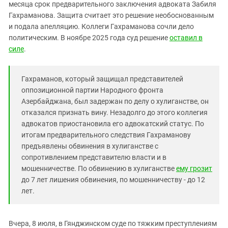
Южный Кавказ
месяца срок предварительного заключения адвоката Забиля
Гахраманова. Защита считает это решение необоснованным
ЮФО
и подала апелляцию. Коллеги Гахраманова сочли дело
политическим. В ноябре 2025 года суд решение
оставил в
силе
.
Гахраманов, который защищал представителей
оппозиционной партии Народного фронта
Азербайджана, был задержан по делу о хулиганстве, он
отказался признать вину. Незадолго до этого коллегия
адвокатов приостановила его адвокатский статус. По
итогам предварительного следствия Гахраманову
предъявлены обвинения в хулиганстве с
сопротивлением представителю власти и в
мошенничестве. По обвинению в хулиганстве
ему грозит
до 7 лет лишения обвинения, по мошенничеству - до 12
лет.
Вчера, 8 июля, в Гянджинском суде по тяжким преступлениям