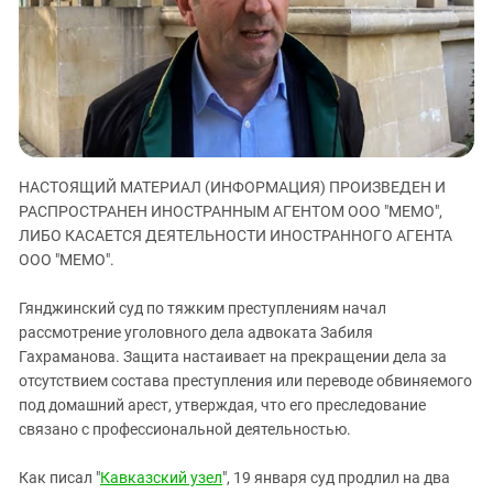
ЗАСТАВЛЯЕТ
Дагестан
КАВКАЗ ЗА ПАЛЕСТИНУ
Ингушетия
ИНАКОМЫСЛИЕ В ЧЕЧНЕ
Кабардино-Балкария
ПРЕСЛЕДОВАНИЕ АКТИВИСТОВ
МОБИЛИЗАЦИЯ И ПРОТЕСТЫ
Калмыкия
Карачаево-Черкесия
НАСТОЯЩИЙ МАТЕРИАЛ (ИНФОРМАЦИЯ) ПРОИЗВЕДЕН И
Краснодарский край
РАСПРОСТРАНЕН ИНОСТРАННЫМ АГЕНТОМ ООО "МЕМО",
Нагорный Карабах
ЛИБО КАСАЕТСЯ ДЕЯТЕЛЬНОСТИ ИНОСТРАННОГО АГЕНТА
Российская Федерация
ООО "МЕМО".
Ростовская область
Гянджинский суд по тяжким преступлениям начал
Северная Осетия - Алания
рассмотрение уголовного дела адвоката Забиля
Гахраманова. Защита настаивает на прекращении дела за
СКФО
отсутствием состава преступления или переводе обвиняемого
Ставропольский край
под домашний арест, утверждая, что его преследование
Чечня
связано с профессиональной деятельностью.
Южная Осетия
Как писал "
Кавказский узел
", 19 января суд продлил на два