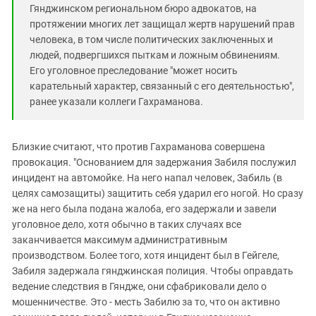
Гянджинском региональном бюро адвокатов, на
протяжении многих лет защищал жертв нарушений прав
человека, в том числе политических заключенных и
людей, подвергшихся пыткам и ложным обвинениям.
Его уголовное преследование "может носить
карательный характер, связанный с его деятельностью",
ранее указали коллеги Гахраманова.
Близкие считают, что против Гахраманова совершена
провокация. "Основанием для задержания Забиля послужил
инцидент на автомойке. На него напал человек, Забиль (в
целях самозащиты) защитить себя ударил его ногой. Но сразу
же на него была подана жалоба, его задержали и завели
уголовное дело, хотя обычно в таких случаях все
заканчивается максимум административным
производством. Более того, хотя инцидент был в Гейгеле,
Забиля задержала гянджинская полиция. Чтобы оправдать
ведение следствия в Гяндже, они сфабриковали дело о
мошенничестве. Это - месть Забилю за то, что он активно