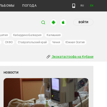
ЛЬБОМЫ
ПОГОДА
RU
EN
ВОЙТИ
шетия
Кабардино-Балкария
Калмыкия
СКФО
Ставропольский край
Чечня
Южная Осетия
Экокатастрофа на Кубани
НОВОСТИ