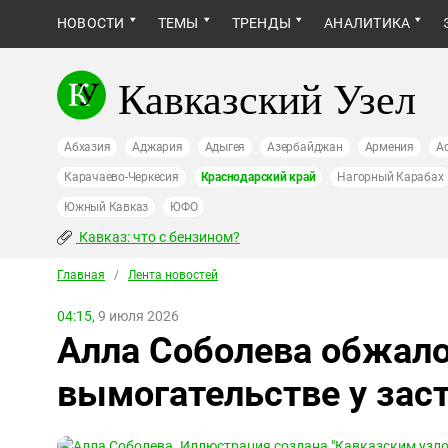
НОВОСТИ
ТЕМЫ
ТРЕНДЫ
АНАЛИТИКА
Кавказский Узел
Абхазия
Аджария
Адыгея
Азербайджан
Армения
А
Карачаево-Черкесия
Краснодарский край
Нагорный Карабах
Южный Кавказ
ЮФО
Кавказ: что с бензином?
Главная
/
Лента новостей
04:15,
9 июля 2026
Алла Соболева обжало
вымогательстве у зас