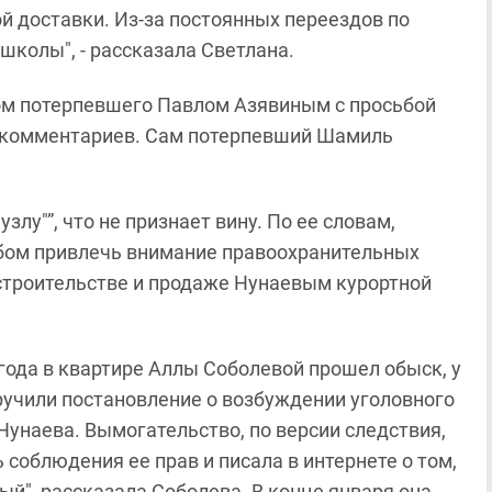
й доставки. Из-за постоянных переездов по
колы", - рассказала Светлана.
ом потерпевшего Павлом Азявиным с просьбой
т комментариев. Сам потерпевший Шамиль
лу"”, что не признает вину. По ее словам,
бом привлечь внимание правоохранительных
строительстве и продаже Нунаевым курортной
3 года в квартире Аллы Соболевой прошел обыск, у
ручили постановление о возбуждении уголовного
Нунаева. Вымогательство, по версии следствия,
соблюдения ее прав и писала в интернете о том,
ый", рассказала Соболева. В конце января она