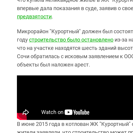
впервые дала показания в суде, заявив о сво
предвзятости
.
Микрорайон "Курортный" должен был состоять
году
строительство было остановлено
из-за н
что на участке находятся шесть зданий высо
Сочи обратилась с исковым заявлением к ООО
объекты был наложен арест.
В июне 2015 года в котлован ЖК "Курортный
жители заявляли, что строительство может пр