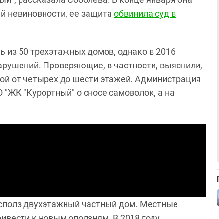
ей невиновности, ее защита
обвинила суд в
 из 50 трехэтажных домов, однако в 2016
арушений. Проверяющие, в частности, выяснили,
той от четырех до шести этажей. Администрация
 "ЖК "Курортный" о сносе самоволок, а на
" сполз двухэтажный частный дом. Местные
ивести к новым оползням. В 2018 году