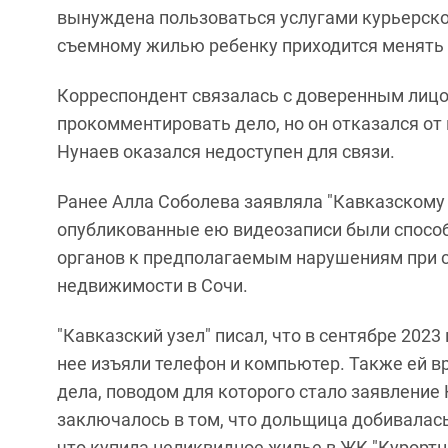
вынуждена пользоваться услугами курьерско
съемному жилью ребенку приходится менять ш
Корреспондент связалась с доверенным лиц
прокомментировать дело, но он отказался о
Нунаев оказался недоступен для связи.
Ранее Алла Соболева заявляла "Кавказскому уз
опубликованные ею видеозаписи были спосо
органов к предполагаемым нарушениям при 
недвижимости в Сочи.
"Кавказский узел" писал, что в сентябре 202
нее изъяли телефон и компьютер. Также ей в
дела, поводом для которого стало заявление 
заключалось в том, что дольщица добивалась 
что купила неликвидное жилье в ЖК "Курортн