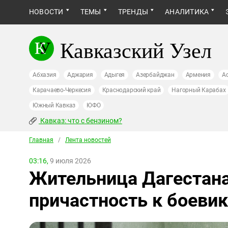
НОВОСТИ
ТЕМЫ
ТРЕНДЫ
АНАЛИТИКА
Кавказский Узел
Абхазия
Аджария
Адыгея
Азербайджан
Армения
А
Карачаево-Черкесия
Краснодарский край
Нагорный Карабах
Южный Кавказ
ЮФО
Кавказ: что с бензином?
Главная
/
Лента новостей
03:16,
9 июля 2026
Жительница Дагестана
причастность к боеви