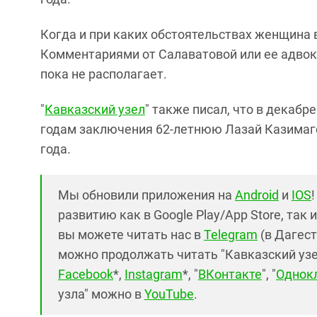
Когда и при каких обстоятельствах женщина в
Комментариями от Салаватовой или ее адвока
пока не располагает.
"
Кавказский узел
" также писал, что в декабр
годам заключения 62-летнюю Лазай Казимаго
года.
Мы обновили приложения на
Android
и
IOS
развитию как в Google Play/App Store, так 
вы можете читать нас в
Telegram
(в Дагест
можно продолжать читать "Кавказский узел"
Facebook
*,
Instagram
*, "
ВКонтакте
", "
Однок
узла" можно в
YouTube
.