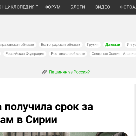
ЭНЦИКЛОПЕДИЯ
ФОРУМ
БЛОГИ
ВИДЕО
ФОТОА
страханская область
Волгоградская область
Грузия
Дагестан
Ингу
Российская Федерация
Ростовская область
Северная Осетия - Алания
Пашинян vs Россия?
 получила срок за
кам в Сирии