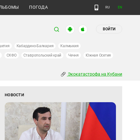
ЛЬБОМЫ
ПОГОДА
RU
EN
ВОЙТИ
шетия
Кабардино-Балкария
Калмыкия
СКФО
Ставропольский край
Чечня
Южная Осетия
Экокатастрофа на Кубани
НОВОСТИ