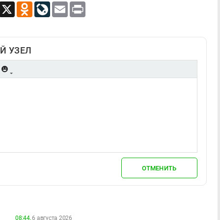
App
Viber
X
Odnoklassniki
LiveJournal
Email
Print
Й УЗЕЛ
ОТМЕНИТЬ
08:44,
6 августа 2026