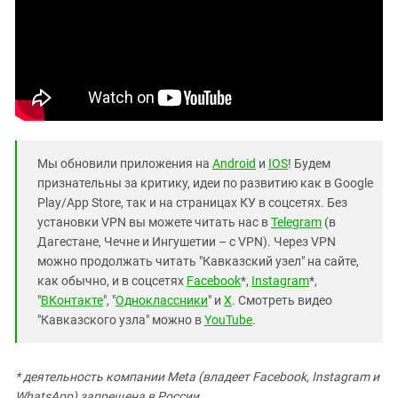
Мы обновили приложения на
Android
и
IOS
! Будем
признательны за критику, идеи по развитию как в Google
Play/App Store, так и на страницах КУ в соцсетях. Без
установки VPN вы можете читать нас в
Telegram
(в
Дагестане, Чечне и Ингушетии – с VPN). Через VPN
можно продолжать читать "Кавказский узел" на сайте,
как обычно, и в соцсетях
Facebook
*,
Instagram
*,
"
ВКонтакте
", "
Одноклассники
" и
X
. Смотреть видео
"Кавказского узла" можно в
YouTube
.
* деятельность компании Meta (владеет Facebook, Instagram и
WhatsApp) запрещена в России.