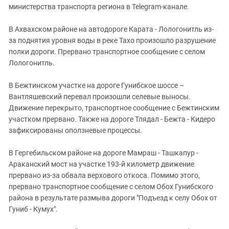
министерства транспорта региона в Telegram-канале.
В Ахвахском районе на автодороге Карата - Лологонитль из-
за поднятия уровня воды в реке Тахо произошло разрушение
полки дороги. Прервано транспортное сообщение с селом
Лологонитль.
В Бежтинском участке на дороге Гунибское шоссе –
Вантляшевский перевал произошли селевые выносы.
Движение перекрыто, транспортное сообщение с Бежтинским
участком прервано. Также на дороге Тлядал - Бежта - Кидеро
зафиксированы оползневые процессы.
В Гергебильском районе на дороге Мамраш - Ташкапур -
Араканский мост на участке 193-й километр движение
прервано из-за обвала верхового откоса. Помимо этого,
прервано транспортное сообщение с селом Обох Гунибского
района в результате размыва дороги "Подъезд к селу Обох от
Гуниб - Кумух".