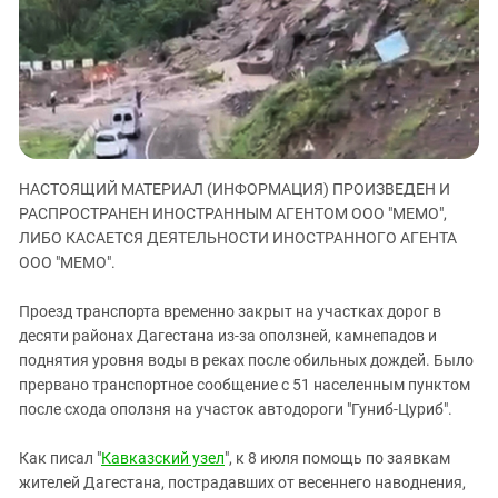
ЗАСТАВЛЯЕТ
Дагестан
КАВКАЗ ЗА ПАЛЕСТИНУ
Ингушетия
ИНАКОМЫСЛИЕ В ЧЕЧНЕ
Кабардино-Балкария
ПРЕСЛЕДОВАНИЕ АКТИВИСТОВ
МОБИЛИЗАЦИЯ И ПРОТЕСТЫ
Калмыкия
Карачаево-Черкесия
НАСТОЯЩИЙ МАТЕРИАЛ (ИНФОРМАЦИЯ) ПРОИЗВЕДЕН И
Краснодарский край
РАСПРОСТРАНЕН ИНОСТРАННЫМ АГЕНТОМ ООО "МЕМО",
Нагорный Карабах
ЛИБО КАСАЕТСЯ ДЕЯТЕЛЬНОСТИ ИНОСТРАННОГО АГЕНТА
Российская Федерация
ООО "МЕМО".
Ростовская область
Проезд транспорта временно закрыт на участках дорог в
Северная Осетия - Алания
десяти районах Дагестана из-за оползней, камнепадов и
поднятия уровня воды в реках после обильных дождей. Было
СКФО
прервано транспортное сообщение с 51 населенным пунктом
Ставропольский край
после схода оползня на участок автодороги "Гуниб-Цуриб".
Чечня
Как писал "
Кавказский узел
", к 8 июля помощь по заявкам
Южная Осетия
жителей Дагестана, пострадавших от весеннего наводнения,