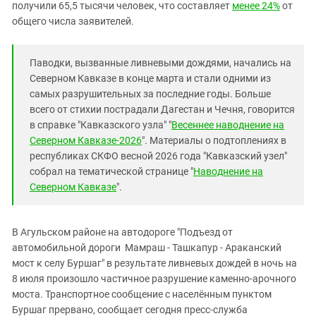
Южный Кавказ
получили 65,5 тысячи человек, что составляет
менее 24%
от
общего числа заявителей.
ЮФО
Паводки, вызванные ливневыми дождями, начались на
Северном Кавказе в конце марта и стали одними из
самых разрушительных за последние годы. Больше
всего от стихии пострадали Дагестан и Чечня, говорится
в справке "Кавказского узла" "
Весеннее наводнение на
Северном Кавказе-2026
". Материалы о подтоплениях в
республиках СКФО весной 2026 года "Кавказский узел"
собрал на тематической странице "
Наводнение на
Северном Кавказе
".
В Агульском районе на автодороге "Подъезд от
автомобильной дороги Мамраш - Ташкапур - Араканский
мост к селу Буршаг" в результате ливневых дождей в ночь на
8 июля произошло частичное разрушение каменно-арочного
моста. Транспортное сообщение с населённым пунктом
Буршаг прервано, сообщает сегодня
пресс-служба