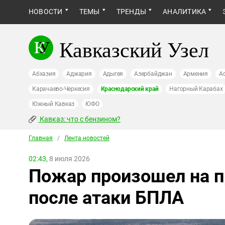
НОВОСТИ
ТЕМЫ
ТРЕНДЫ
АНАЛИТИКА
Кавказский Узел
Абхазия
Аджария
Адыгея
Азербайджан
Армения
А
Карачаево-Черкесия
Краснодарский край
Нагорный Карабах
Южный Кавказ
ЮФО
Кавказ: что с бензином?
Главная
/
Лента новостей
02:43,
8 июля 2026
Пожар произошел на п
после атаки БПЛА