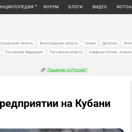
ЭНЦИКЛОПЕДИЯ
ФОРУМ
БЛОГИ
ВИДЕО
ФОТОА
страханская область
Волгоградская область
Грузия
Дагестан
Ингу
Российская Федерация
Ростовская область
Северная Осетия - Алания
Пашинян vs Россия?
редприятии на Кубани