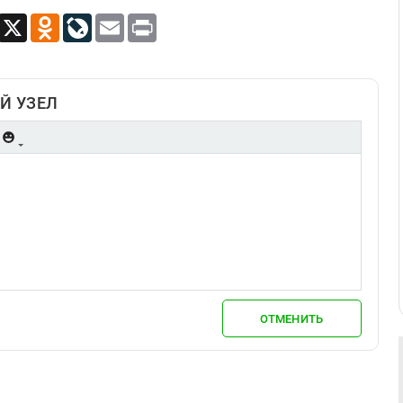
App
Viber
X
Odnoklassniki
LiveJournal
Email
Print
Й УЗЕЛ
ОТМЕНИТЬ