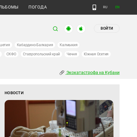
ЛЬБОМЫ
ПОГОДА
RU
EN
ВОЙТИ
шетия
Кабардино-Балкария
Калмыкия
СКФО
Ставропольский край
Чечня
Южная Осетия
Экокатастрофа на Кубани
НОВОСТИ