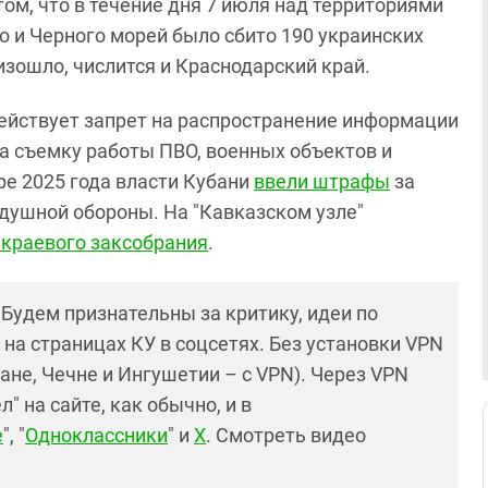
ом, что в течение дня 7 июля над территориями
о и Черного морей было сбито 190 украинских
оизошло, числится и Краснодарский край.
действует запрет на распространение информации
на съемку работы ПВО, военных объектов и
ре 2025 года власти Кубани
ввели штрафы
за
душной обороны. На "Кавказском узле"
 краевого заксобрания
.
! Будем признательны за критику, идеи по
и на страницах КУ в соцсетях. Без установки VPN
ане, Чечне и Ингушетии – с VPN). Через VPN
 на сайте, как обычно, и в
е
", "
Одноклассники
" и
X
. Смотреть видео