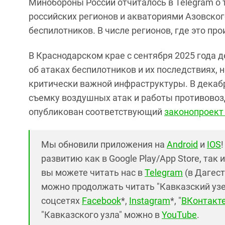
Минобороны России отчиталось в Telegram о т
российских регионов и акваториями Азовског
беспилотников. В числе регионов, где это пр
В Краснодарском крае с сентября 2025 года 
об атаках беспилотников и их последствиях, 
критически важной инфраструктуры. В декаб
съемку воздушных атак и работы противовоз
опубликован соответствующий
законопроект
Мы обновили приложения на
Android
и
IOS
развитию как в Google Play/App Store, так 
вы можете читать нас в
Telegram
(в Дагест
можно продолжать читать "Кавказский узел"
соцсетях
Facebook
*,
Instagram
*, "
ВКонтакт
"Кавказского узла" можно в
YouTube
.