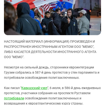
ЗАСТАВЛЯЕТ
Дагестан
КАВКАЗ ЗА ПАЛЕСТИНУ
Ингушетия
ИНАКОМЫСЛИЕ В ЧЕЧНЕ
Кабардино-Балкария
ПРЕСЛЕДОВАНИЕ АКТИВИСТОВ
МОБИЛИЗАЦИЯ И ПРОТЕСТЫ
Калмыкия
Карачаево-Черкесия
Краснодарский край
НАСТОЯЩИЙ МАТЕРИАЛ (ИНФОРМАЦИЯ) ПРОИЗВЕДЕН И
РАСПРОСТРАНЕН ИНОСТРАННЫМ АГЕНТОМ ООО "МЕМО",
Нагорный Карабах
ЛИБО КАСАЕТСЯ ДЕЯТЕЛЬНОСТИ ИНОСТРАННОГО АГЕНТА
Российская Федерация
ООО "МЕМО".
Ростовская область
Несмотря на сильный дождь, сторонники евроинтеграции
Северная Осетия - Алания
Грузии собрались в 587-й день протестов у стен парламента и
СКФО
потребовали освобождения политзаключенных.
Ставропольский край
Как писал "
Кавказский узел
", 6 июля, в 586-й день ежедневных
Чечня
протестов, участники собрания на проспекте Руставели
потребовали
освобождения политзаключенных и
Южная Осетия
возвращения к евроатлантическому курсу страны.