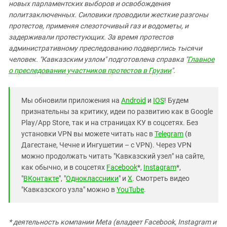
новых парламентских выборов и освобождения
политзаключенных. Силовики проводили жесткие разгоны
протестов, применяя слезоточивый газ и водометы, и
задерживали протестующих. За время протестов
административному преследованию подверглись тысячи
человек. "Кавказским узлом" подготовлена справка "
Главное
о преследовании участников протестов в Грузии
".
Мы обновили приложения на
Android
и
IOS
! Будем
признательны за критику, идеи по развитию как в Google
Play/App Store, так и на страницах КУ в соцсетях. Без
установки VPN вы можете читать нас в
Telegram
(в
Дагестане, Чечне и Ингушетии – с VPN). Через VPN
можно продолжать читать "Кавказский узел" на сайте,
как обычно, и в соцсетях
Facebook
*,
Instagram
*,
"
ВКонтакте
", "
Одноклассники
" и
X
. Смотреть видео
"Кавказского узла" можно в
YouTube
.
* деятельность компании Meta (владеет Facebook, Instagram и