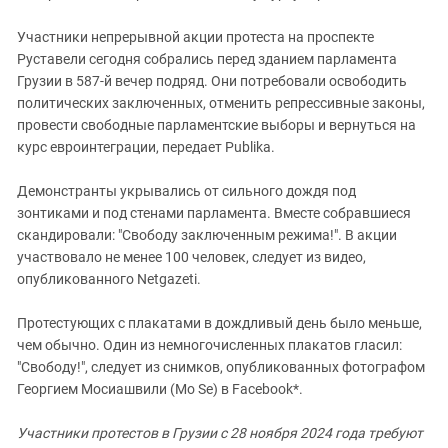
Южный Кавказ
ЮФО
Участники непрерывной акции протеста на проспекте
Руставели сегодня собрались перед зданием парламента
Грузии в 587-й вечер подряд. Они потребовали освободить
политических заключенных, отменить репрессивные законы,
провести свободные парламентские выборы и вернуться на
курс евроинтеграции, передает Publika.
Демонстранты укрывались от сильного дождя под
зонтиками и под стенами парламента. Вместе собравшиеся
скандировали: "Свободу заключенным режима!". В акции
участвовало не менее 100 человек, следует из видео,
опубликованного Netgazeti.
Протестующих с плакатами в дождливый день было меньше,
чем обычно. Один из немногочисленных плакатов гласил:
"Свободу!", следует из снимков, опубликованных фотографом
Георгием Мосиашвили (Mo Se) в Facebook*.
Участники протестов в Грузии с 28 ноября 2024 года требуют