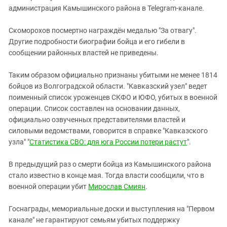
администрация Камышинского района в Telegram-канале.
Скоморохов посмертно награждён медалью "За отвагу".
Другие подробности биографии бойца и его гибели в
сообщении районных властей не приведены.
Таким образом официально признаны убитыми не менее 1814
бойцов из Волгоградской области. "Кавказский узел" ведет
поименный список уроженцев СКФО и ЮФО, убитых в военной
операции. Список составлен на основании данных,
официально озвученных представителями властей и
силовыми ведомствами, говорится в справке "Кавказского
узла" "
Статистика СВО: для юга России потери растут
".
В предыдущий раз о смерти бойца из Камышинского района
стало известно в конце мая. Тогда власти сообщили, что в
военной операции убит
Мирослав Смиян
.
Госнаграды, мемориальные доски и выступления на "Первом
канале" не гарантируют семьям убитых поддержку