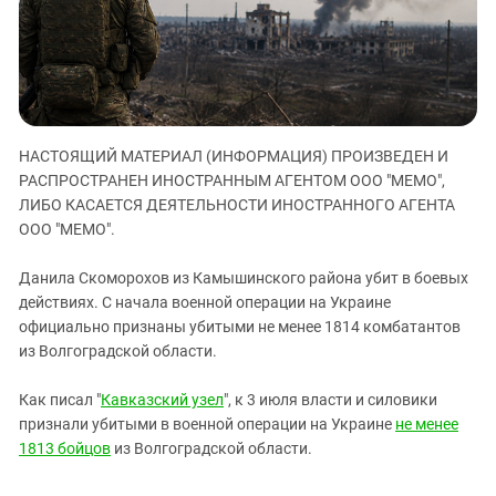
ЗАСТАВЛЯЕТ
Дагестан
КАВКАЗ ЗА ПАЛЕСТИНУ
Ингушетия
ИНАКОМЫСЛИЕ В ЧЕЧНЕ
Кабардино-Балкария
ПРЕСЛЕДОВАНИЕ АКТИВИСТОВ
МОБИЛИЗАЦИЯ И ПРОТЕСТЫ
Калмыкия
НАСТОЯЩИЙ МАТЕРИАЛ (ИНФОРМАЦИЯ) ПРОИЗВЕДЕН И
Карачаево-Черкесия
РАСПРОСТРАНЕН ИНОСТРАННЫМ АГЕНТОМ ООО "МЕМО",
Краснодарский край
ЛИБО КАСАЕТСЯ ДЕЯТЕЛЬНОСТИ ИНОСТРАННОГО АГЕНТА
Нагорный Карабах
ООО "МЕМО".
Российская Федерация
Данила Скоморохов из Камышинского района убит в боевых
Ростовская область
действиях. С начала военной операции на Украине
официально признаны убитыми не менее 1814 комбатантов
Северная Осетия - Алания
из Волгоградской области.
СКФО
Ставропольский край
Как писал "
Кавказский узел
", к 3 июля власти и силовики
признали убитыми в военной операции на Украине
не менее
Чечня
1813 бойцов
из Волгоградской области.
Южная Осетия