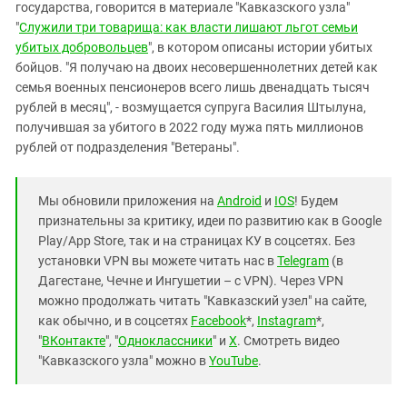
государства, говорится в материале "Кавказского узла"
"
Служили три товарища: как власти лишают льгот семьи
убитых добровольцев
", в котором описаны истории убитых
бойцов. "Я получаю на двоих несовершеннолетних детей как
семья военных пенсионеров всего лишь двенадцать тысяч
рублей в месяц", - возмущается супруга Василия Штылуна,
получившая за убитого в 2022 году мужа пять миллионов
рублей от подразделения "Ветераны".
Мы обновили приложения на
Android
и
IOS
! Будем
признательны за критику, идеи по развитию как в Google
Play/App Store, так и на страницах КУ в соцсетях. Без
установки VPN вы можете читать нас в
Telegram
(в
Дагестане, Чечне и Ингушетии – с VPN). Через VPN
можно продолжать читать "Кавказский узел" на сайте,
как обычно, и в соцсетях
Facebook
*,
Instagram
*,
"
ВКонтакте
", "
Одноклассники
" и
X
. Смотреть видео
"Кавказского узла" можно в
YouTube
.