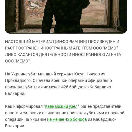
ЗАСТАВЛЯЕТ
Дагестан
КАВКАЗ ЗА ПАЛЕСТИНУ
Ингушетия
ИНАКОМЫСЛИЕ В ЧЕЧНЕ
Кабардино-Балкария
ПРЕСЛЕДОВАНИЕ АКТИВИСТОВ
МОБИЛИЗАЦИЯ И ПРОТЕСТЫ
Калмыкия
НАСТОЯЩИЙ МАТЕРИАЛ (ИНФОРМАЦИЯ) ПРОИЗВЕДЕН И
Карачаево-Черкесия
РАСПРОСТРАНЕН ИНОСТРАННЫМ АГЕНТОМ ООО "МЕМО",
Краснодарский край
ЛИБО КАСАЕТСЯ ДЕЯТЕЛЬНОСТИ ИНОСТРАННОГО АГЕНТА
Нагорный Карабах
ООО "МЕМО".
Российская Федерация
На Украине убит младший сержант Юсуп Ниязов из
Ростовская область
Прохладного. С начала военной операции официально
признаны убитыми не менее 426 бойцов из Кабардино-
Северная Осетия - Алания
Балкарии.
СКФО
Ставропольский край
Как информировал "
Кавказский узел
", ранее представители
власти и силовики официально признали убитыми в военной
Чечня
операции на Украине
не менее 425 бойцов
из Кабардино-
Южная Осетия
Балкарии.