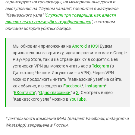
гарантируют ни госнаграды, ни мемориальные доски и
выступления на "Первом канале", говорится в материале
"Кавказского узла" "
Служили три товарища: как власти
лишают льгот семьи убитых добровольцев
", в котором
описаны истории убитых бойцов.
Мы обновили приложения на
Android
и
IOS
! Будем
признательны за критику, идеи по развитию как в Google
Play/App Store, так и на страницах КУ в соцсетях. Без
установки VPN вы можете читать нас в
Telegram
(в
Дагестане, Чечне и Ингушетии – с VPN). Через VPN
можно продолжать читать "Кавказский узел" на сайте,
как обычно, и в соцсетях
Facebook
*,
Instagram
*,
"
ВКонтакте
", "
Одноклассники
" и
X
. Смотреть видео
"Кавказского узла" можно в
YouTube
.
* деятельность компании Meta (владеет Facebook, Instagram и
WhatsApp) запрещена в России.