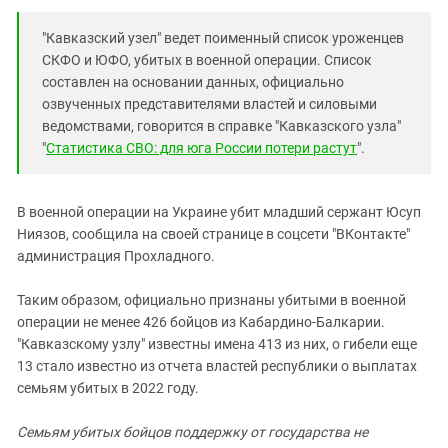
Южный Кавказ
ЮФО
"Кавказский узел" ведет поименный список уроженцев
СКФО и ЮФО, убитых в военной операции. Список
составлен на основании данных, официально
озвученных представителями властей и силовыми
ведомствами, говорится в справке "Кавказского узла"
"
Статистика СВО: для юга России потери растут
".
В военной операции на Украине убит младший сержант Юсуп
Ниязов, сообщила на своей странице в соцсети "ВКонтакте"
администрация Прохладного.
Таким образом, официально признаны убитыми в военной
операции не менее 426 бойцов из Кабардино-Балкарии.
"Кавказскому узлу" известны имена 413 из них, о гибели еще
13 стало известно из отчета властей республики о выплатах
семьям убитых в 2022 году.
Семьям убитых бойцов поддержку от государства не