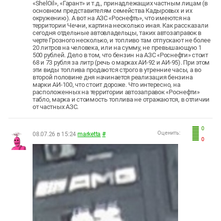
«ShelOil», «Гарант» и т.д., принадлежащих частным лицам (в
основном представителям семейства Кадыровых и их
окружению). А вот на АЗС «Роснефть», что имеются на
территории Чечни, картина несколько иная. Как рассказали
сегодня отдельные автовладельцы, таких автозаправок в
черте Грозного несколько, и топливо там отпускают не более
20 литров на человека, или на сумму, не превышающую 1
500 рублей. Дело в том, что бензин на АЗС «Роснефти» стоит
68 и 73 рубля за литр (речь о марках АИ-92 и АИ-95). При этом
эти виды топлива продаются строго в утренние часы, а во
второй половине дня начинается реализация бензина
марки АИ-100, что стоит дороже. Что интересно, на
расположенных на территории автозаправок «Роснефти»
табло, марка и стоимость топлива не отражаются, в отличии
от частных АЗС.
0
Оценить:
08.07.26 в 15:24
marketta
#
0