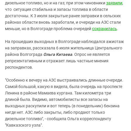
Южный Кавказ
дизельное топливо, но и на газ; при этом чиновники
заявили
,
что ситуация стабильна и запасы топлива в области
ЮФО
достаточны. К 3 июля закрытые ранее заправки в сельских
районах области вновь заработали, и очереди на АЗС стали
меньше, но в Волгограде проблема очередей
сохранилась
.
На прошедших выходных в Волгограде наблюдался ажиотаж
на заправках, рассказала 6 июля жительница Центрального
района Волгограда
Ольга Китаева
. Опрос не является
репрезентативным и отражает лишь частные мнения
респондентов.
"Особенно к вечеру на АЗС выстраивались длинные очереди.
Самой большой, какую я видела, была очередь на проспекте
Ленина в районе Мамаева кургана. Там километра три
длиной была. Видимо, автомобилисты все запасы на
выходных раскупили и вот теперь (в понедельник) бензина
нигде нет. АЗС либо закрыты, либо продают только
дизельное топливо", - сообщила Ольга корреспонденту
"Кавказского узла".