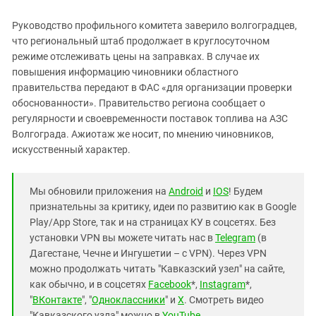
Руководство профильного комитета заверило волгоградцев,
что региональный штаб продолжает в круглосуточном
режиме отслеживать цены на заправках. В случае их
повышения информацию чиновники областного
правительства передают в ФАС «для организации проверки
обоснованности». Правительство региона сообщает о
регулярности и своевременности поставок топлива на АЗС
Волгограда. Ажиотаж же носит, по мнению чиновников,
искусственный характер.
Мы обновили приложения на
Android
и
IOS
! Будем
признательны за критику, идеи по развитию как в Google
Play/App Store, так и на страницах КУ в соцсетях. Без
установки VPN вы можете читать нас в
Telegram
(в
Дагестане, Чечне и Ингушетии – с VPN). Через VPN
можно продолжать читать "Кавказский узел" на сайте,
как обычно, и в соцсетях
Facebook
*,
Instagram
*,
"
ВКонтакте
", "
Одноклассники
" и
X
. Смотреть видео
"Кавказского узла" можно в
YouTube
.