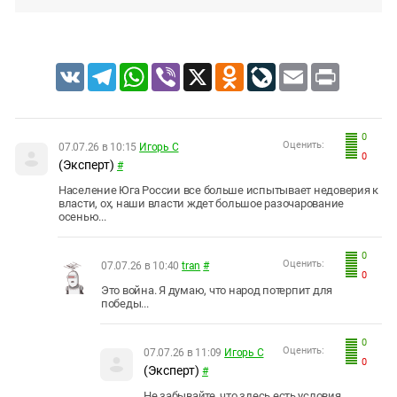
VK
Telegram
WhatsApp
Viber
X
Odnoklassniki
LiveJournal
Email
Print
0
Оценить:
07.07.26 в 10:15
Игорь С
0
(Эксперт)
#
Население Юга России все больше испытывает недоверия к
власти, ох, наши власти ждет большое разочарование
осенью...
0
Оценить:
07.07.26 в 10:40
tran
#
0
Это война. Я думаю, что народ потерпит для
победы...
0
Оценить:
07.07.26 в 11:09
Игорь С
0
(Эксперт)
#
Не забывайте, что здесь есть условия