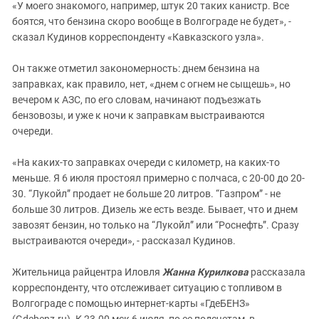
«У моего знакомого, например, штук 20 таких канистр. Все
боятся, что бензина скоро вообще в Волгограде не будет», -
сказал Кудинов корреспонденту «Кавказского узла».
Он также отметил закономерность: днем бензина на
заправках, как правило, нет, «днем с огнем не сыщешь», но
вечером к АЗС, по его словам, начинают подъезжать
бензовозы, и уже к ночи к заправкам выстраиваются
очереди.
«На каких-то заправках очереди с километр, на каких-то
меньше. Я 6 июля простоял примерно с полчаса, с 20-00 до 20-
30. “Лукойл” продает не больше 20 литров. “Газпром” - не
больше 30 литров. Дизель же есть везде. Бывает, что и днем
завозят бензин, но только на “Лукойл” или “Роснефть”. Сразу
выстраиваются очереди», - рассказал Кудинов.
Жительница райцентра Иловля
Жанна Курилкова
рассказала
корреспонденту, что отслеживает ситуацию с топливом в
Волгограде с помощью интернет-карты «ГдеБЕНЗ»
(Gdebenz.ru). К 23.00 мск 6 июля, по ее подсчетам, в