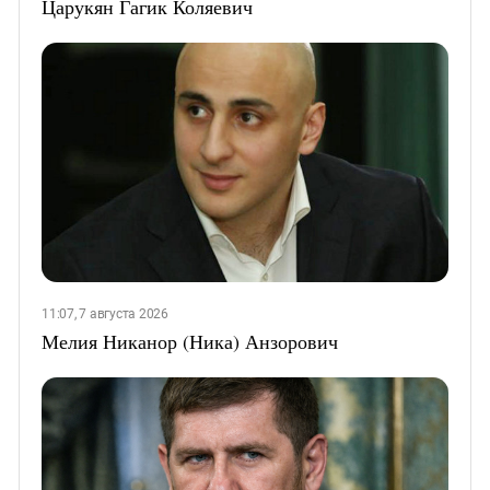
Царукян Гагик Коляевич
11:07, 7 августа 2026
Мелия Никанор (Ника) Анзорович