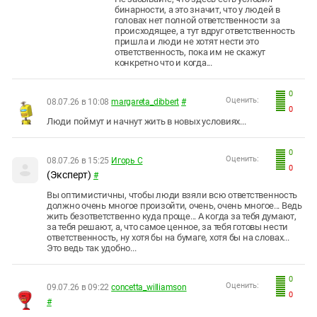
бинарности, а это значит, что у людей в
головах нет полной ответственности за
происходящее, а тут вдруг ответственность
пришла и люди не хотят нести это
ответственность, пока им не скажут
конкретно что и когда...
0
Оценить:
08.07.26 в 10:08
margareta_dibbert
#
0
Люди поймут и начнут жить в новых условиях...
0
Оценить:
08.07.26 в 15:25
Игорь С
0
(Эксперт)
#
Вы оптимистичны, чтобы люди взяли всю ответственность
должно очень многое произойти, очень, очень многое... Ведь
жить безответственно куда проще... А когда за тебя думают,
за тебя решают, а, что самое ценное, за тебя готовы нести
ответственность, ну хотя бы на бумаге, хотя бы на словах...
Это ведь так удобно...
0
Оценить:
09.07.26 в 09:22
concetta_williamson
0
#