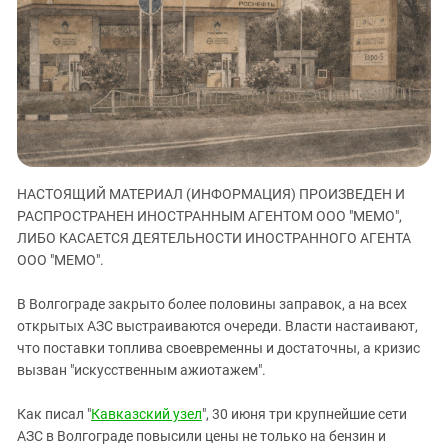
ЗАСТАВЛЯЕТ
Дагестан
КАВКАЗ ЗА ПАЛЕСТИНУ
Ингушетия
ИНАКОМЫСЛИЕ В ЧЕЧНЕ
Кабардино-Балкария
ПРЕСЛЕДОВАНИЕ АКТИВИСТОВ
МОБИЛИЗАЦИЯ И ПРОТЕСТЫ
Калмыкия
Карачаево-Черкесия
Краснодарский край
НАСТОЯЩИЙ МАТЕРИАЛ (ИНФОРМАЦИЯ) ПРОИЗВЕДЕН И
Нагорный Карабах
РАСПРОСТРАНЕН ИНОСТРАННЫМ АГЕНТОМ ООО "МЕМО",
Российская Федерация
ЛИБО КАСАЕТСЯ ДЕЯТЕЛЬНОСТИ ИНОСТРАННОГО АГЕНТА
ООО "МЕМО".
Ростовская область
Северная Осетия - Алания
В Волгограде закрыто более половины заправок, а на всех
открытых АЗС выстраиваются очереди. Власти настаивают,
СКФО
что поставки топлива своевременны и достаточны, а кризис
Ставропольский край
вызван "искусственным ажиотажем".
Чечня
Как писал "
Кавказский узел
", 30 июня три крупнейшие сети
Южная Осетия
АЗС в Волгограде повысили цены не только на бензин и