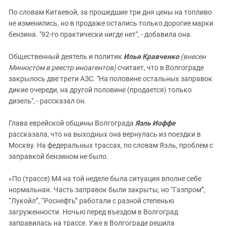
По словам Китаевой, за прошедшие три дня цены на топливо
не изменились, но в продаже остались только дорогие марки
бензина. "92-го практически нигде нет", - добавила она.
Общественный деятель и политик
Илья Кравченко
(внесен
Минюстом в реестр иноагентов)
считает, что в Волгограде
закрылось две трети АЗС. "На половине остальных заправок
дикие очереди, на другой половине (продается) только
дизель", - рассказал он.
Глава еврейской общины Волгограда
Яэль Иоффе
рассказала, что на выходных она вернулась из поездки в
Москву. На федеральных трассах, по словам Яэль, проблем с
заправкой бензином не было.
«По (трассе) М4 на той неделе была ситуация вполне себе
нормальная. Часть заправок были закрыты, но “Газпром”,
“Лукойл”, “Роснефть” работали с разной степенью
загруженности. Ночью перед въездом в Волгоград
заправилась на трассе. Уже в Волгограде решила