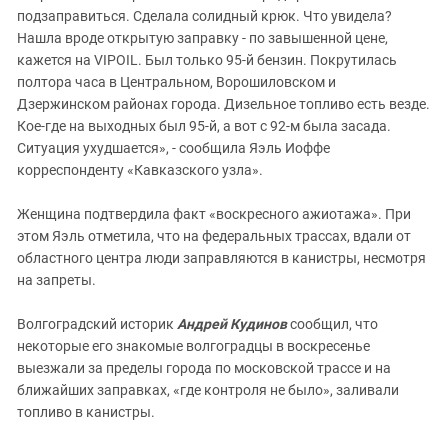
подзаправиться. Сделала солидный крюк. Что увидела?
Нашла вроде открытую заправку - по завышенной цене,
кажется на VIPOIL. Был только 95-й бензин. Покрутилась
полтора часа в Центральном, Ворошиловском и
Дзержинском районах города. Дизельное топливо есть везде.
Кое-где на выходных был 95-й, а вот с 92-м была засада.
Ситуация ухудшается», - сообщила Яэль Иоффе
корреспонденту «Кавказского узла».
Женщина подтвердила факт «воскресного ажиотажа». При
этом Яэль отметила, что на федеральных трассах, вдали от
областного центра люди заправляются в канистры, несмотря
на запреты.
Волгоградский историк
Андрей Кудинов
сообщил, что
некоторые его знакомые волгоградцы в воскресенье
выезжали за пределы города по московской трассе и на
ближайших заправках, «где контроля не было», заливали
топливо в канистры.