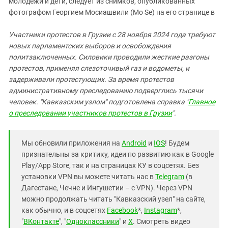
молодежи и дети, следует из снимков, опубликованных
фотографом Георгием Мосиашвили (Mo Se) на его странице в
Участники протестов в Грузии с 28 ноября 2024 года требуют
новых парламентских выборов и освобождения
политзаключенных. Силовики проводили жесткие разгоны
протестов, применяя слезоточивый газ и водометы, и
задерживали протестующих. За время протестов
административному преследованию подверглись тысячи
человек. "Кавказским узлом" подготовлена справка "
Главное
о преследовании участников протестов в Грузии
".
Мы обновили приложения на
Android
и
IOS
! Будем
признательны за критику, идеи по развитию как в Google
Play/App Store, так и на страницах КУ в соцсетях. Без
установки VPN вы можете читать нас в
Telegram
(в
Дагестане, Чечне и Ингушетии – с VPN). Через VPN
можно продолжать читать "Кавказский узел" на сайте,
как обычно, и в соцсетях
Facebook
*,
Instagram
*,
"
ВКонтакте
", "
Одноклассники
" и
X
. Смотреть видео