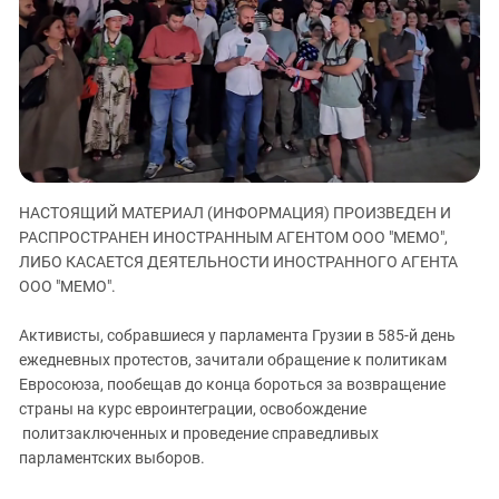
ЗАСТАВЛЯЕТ
Дагестан
КАВКАЗ ЗА ПАЛЕСТИНУ
Ингушетия
ИНАКОМЫСЛИЕ В ЧЕЧНЕ
Кабардино-Балкария
ПРЕСЛЕДОВАНИЕ АКТИВИСТОВ
МОБИЛИЗАЦИЯ И ПРОТЕСТЫ
Калмыкия
Карачаево-Черкесия
Краснодарский край
НАСТОЯЩИЙ МАТЕРИАЛ (ИНФОРМАЦИЯ) ПРОИЗВЕДЕН И
Нагорный Карабах
РАСПРОСТРАНЕН ИНОСТРАННЫМ АГЕНТОМ ООО "МЕМО",
Российская Федерация
ЛИБО КАСАЕТСЯ ДЕЯТЕЛЬНОСТИ ИНОСТРАННОГО АГЕНТА
ООО "МЕМО".
Ростовская область
Северная Осетия - Алания
Активисты, собравшиеся у парламента Грузии в 585-й день
ежедневных протестов, зачитали обращение к политикам
СКФО
Евросоюза, пообещав до конца бороться за возвращение
Ставропольский край
страны на курс евроинтеграции, освобождение
политзаключенных и проведение справедливых
Чечня
парламентских выборов.
Южная Осетия