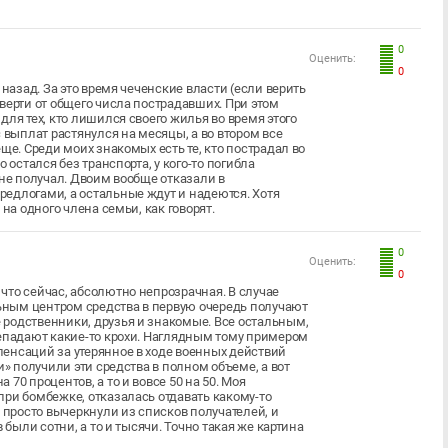
0
Оценить:
0
 назад. За это время чеченские власти (если верить
верти от общего числа пострадавших. При этом
ля тех, кто лишился своего жилья во время этого
 выплат растянулся на месяцы, а во втором все
ще. Среди моих знакомых есть те, кто пострадал во
 остался без транспорта, у кого-то погибла
 не получал. Двоим вообще отказали в
едлогами, а остальные ждут и надеются. Хотя
на одного члена семьи, как говорят.
0
Оценить:
0
что сейчас, абсолютно непрозрачная. В случае
ным центром средства в первую очередь получают
родственники, друзья и знакомые. Все остальным,
репадают какие-то крохи. Наглядным тому примером
енсаций за утерянное в ходе военных действий
и» получили эти средства в полном объеме, а вот
70 процентов, а то и вовсе 50 на 50. Моя
при бомбежке, отказалась отдавать какому-то
 просто вычеркнули из списков получателей, и
 были сотни, а то и тысячи. Точно такая же картина