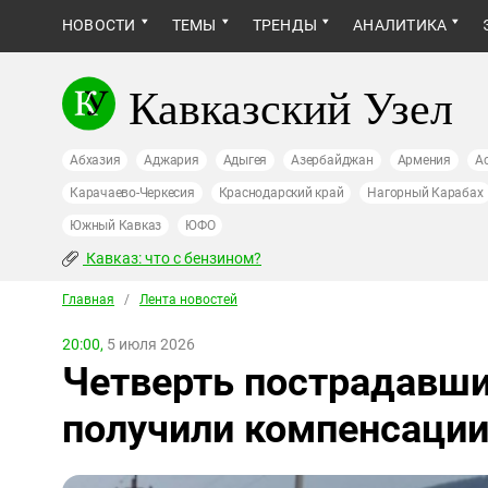
НОВОСТИ
ТЕМЫ
ТРЕНДЫ
АНАЛИТИКА
Кавказский Узел
Абхазия
Аджария
Адыгея
Азербайджан
Армения
А
Карачаево-Черкесия
Краснодарский край
Нагорный Карабах
Южный Кавказ
ЮФО
Кавказ: что с бензином?
Главная
/
Лента новостей
20:00,
5 июля 2026
Четверть пострадавши
получили компенсаци