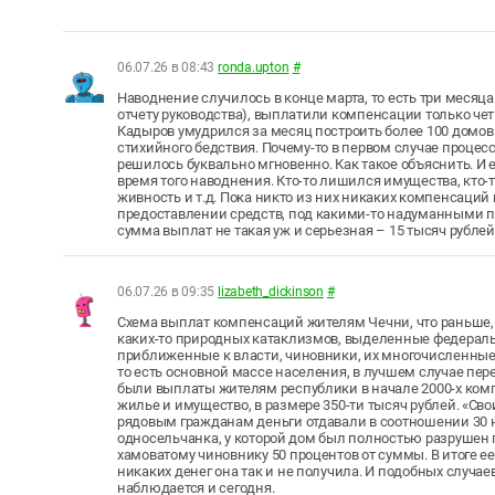
06.07.26 в 08:43
ronda.upton
#
Наводнение случилось в конце марта, то есть три месяца
отчету руководства), выплатили компенсации только чет
Кадыров умудрился за месяц построить более 100 домов д
стихийного бедствия. Почему-то в первом случае процесс
решилось буквально мгновенно. Как такое объяснить. И е
время того наводнения. Кто-то лишился имущества, кто-то
живность и т.д. Пока никто из них никаких компенсаций
предоставлении средств, под какими-то надуманными пр
сумма выплат не такая уж и серьезная – 15 тысяч рублей 
06.07.26 в 09:35
lizabeth_dickinson
#
Схема выплат компенсаций жителям Чечни, что раньше, 
каких-то природных катаклизмов, выделенные федераль
приближенные к власти, чиновники, их многочисленные 
то есть основной массе населения, в лучшем случае пе
были выплаты жителям республики в начале 2000-х комп
жилье и имущество, в размере 350-ти тысяч рублей. «Сво
рядовым гражданам деньги отдавали в соотношении 30 на 
односельчанка, у которой дом был полностью разрушен 
хамоватому чиновнику 50 процентов от суммы. В итоге ее
никаких денег она так и не получила. И подобных случаев
наблюдается и сегодня.