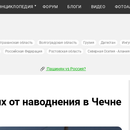
ЭНЦИКЛОПЕДИЯ
ФОРУМ
БЛОГИ
ВИДЕО
ФОТОА
страханская область
Волгоградская область
Грузия
Дагестан
Ингу
Российская Федерация
Ростовская область
Северная Осетия - Алания
Пашинян vs Россия?
х от наводнения в Чечне
и