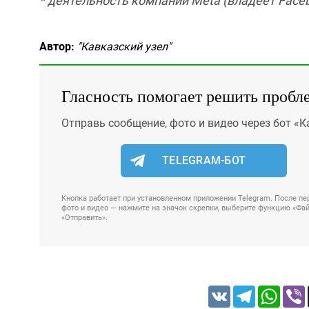
* деятельность компании Meta (владеет Faceb
Автор:
"Кавказский узел"
Гласность помогает решить пробл
Отправь сообщение, фото и видео через бот «К
TELEGRAM-БОТ
Кнопка работает при установленном приложении Telegram. После пер
фото и видео — нажмите на значок скрепки, выберите функцию «Файл
«Отправить».
VK
Telegram
Whats