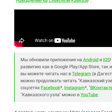
"
Наводнение на Северном Кавказе
".
Мы обновили приложения на
Android
и
IOS
развитию как в Google Play/App Store, так 
вы можете читать нас в
Telegram
(в Дагест
можно продолжать читать "Кавказский узел"
соцсетях
Facebook
*,
Instagram
*, "
ВКонтакт
"Кавказского узла" можно в
YouTube
.