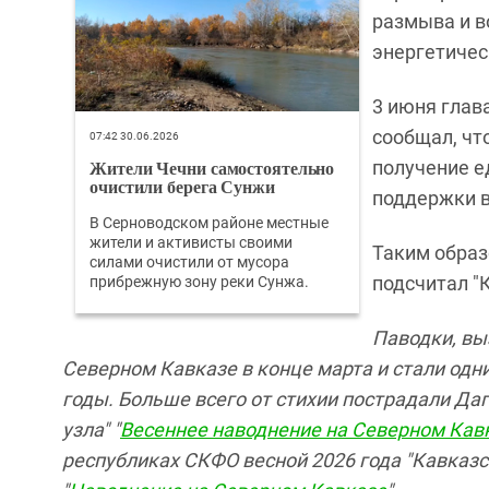
размыва и в
энергетичес
3 июня глав
сообщал, чт
07:42 30.06.2026
Жители Чечни самостоятельно
получение 
очистили берега Сунжи
поддержки в
В Серноводском районе местные
жители и активисты своими
Таким образ
силами очистили от мусора
подсчитал "
прибрежную зону реки Сунжа.
Паводки, вы
Северном Кавказе в конце марта и стали од
годы. Больше всего от стихии пострадали Даг
узла" "
Весеннее наводнение на Северном Кав
республиках СКФО весной 2026 года "Кавказс