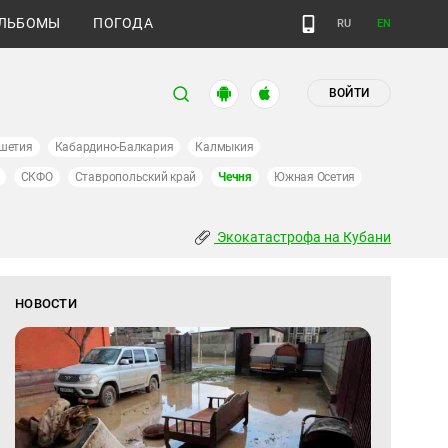
ЛЬБОМЫ
ПОГОДА
RU
EN
ВОЙТИ
шетия
Кабардино-Балкария
Калмыкия
СКФО
Ставропольский край
Чечня
Южная Осетия
Экокатастрофа на Кубани
НОВОСТИ