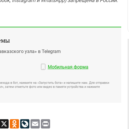
ook, Instagram и WhatsApp) запрещена в России.
емы
авказского узла» в Telegram
Мобильная форма
ехода в бот, нажмите на «Запустить бота» и напишите нам. Для отправки
», затем отметьте фото или видео в памяти устройства и нажмите
App
Viber
X
Odnoklassniki
LiveJournal
Email
Print