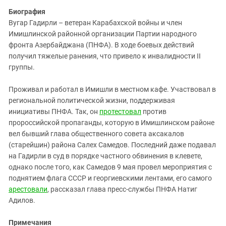
Биография
Вугар Гадирли – ветеран Карабахской войны и член
Имишлинской районной организации Партии народного
фронта Азербайджана (ПНФА). В ходе боевых действий
получил тяжелые ранения, что привело к инвалидности II
группы.
Проживал и работал в Имишли в местном кафе. Участвовал в
региональной политической жизни, поддерживая
инициативы ПНФА. Так, он
протестовал
против
пророссийской пропаганды, которую в Имишлинском районе
вел бывший глава общественного совета аксакалов
(старейшин) района Салех Самедов. Последний даже подавал
на Гадирли в суд в порядке частного обвинения в клевете,
однако после того, как Самедов 9 мая провел мероприятия с
поднятием флага СССР и георгиевскими лентами, его самого
арестовали
, рассказал глава пресс-службы ПНФА Натиг
Адилов.
Примечания