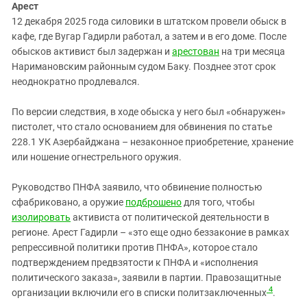
Арест
12 декабря 2025 года силовики в штатском провели обыск в
кафе, где Вугар Гадирли работал, а затем и в его доме. После
обысков активист был задержан и
арестован
на три месяца
Наримановским районным судом Баку. Позднее этот срок
неоднократно продлевался.
По версии следствия, в ходе обыска у него был «обнаружен»
пистолет, что стало основанием для обвинения по статье
228.1 УК Азербайджана – незаконное приобретение, хранение
или ношение огнестрельного оружия.
Руководство ПНФА заявило, что обвинение полностью
сфабриковано, а оружие
подброшено
для того, чтобы
изолировать
активиста от политической деятельности в
регионе. Арест Гадирли – «это еще одно беззаконие в рамках
репрессивной политики против ПНФА», которое стало
подтверждением предвзятости к ПНФА и «исполнения
политического заказа», заявили в партии. Правозащитные
4
организации включили его в списки политзаключенных
.