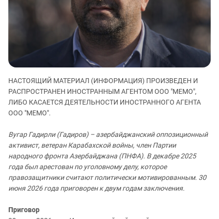
ЗАСТАВЛЯЕТ
Дагестан
КАВКАЗ ЗА ПАЛЕСТИНУ
Ингушетия
ИНАКОМЫСЛИЕ В ЧЕЧНЕ
Кабардино-Балкария
ПРЕСЛЕДОВАНИЕ АКТИВИСТОВ
МОБИЛИЗАЦИЯ И ПРОТЕСТЫ
Калмыкия
Карачаево-Черкесия
НАСТОЯЩИЙ МАТЕРИАЛ (ИНФОРМАЦИЯ) ПРОИЗВЕДЕН И
Краснодарский край
РАСПРОСТРАНЕН ИНОСТРАННЫМ АГЕНТОМ ООО "МЕМО",
Нагорный Карабах
ЛИБО КАСАЕТСЯ ДЕЯТЕЛЬНОСТИ ИНОСТРАННОГО АГЕНТА
ООО "МЕМО".
Российская Федерация
Ростовская область
Вугар Гадирли (Гадиров) – азербайджанский оппозиционный
Северная Осетия - Алания
активист, ветеран Карабахской войны, член Партии
народного фронта Азербайджана (ПНФА). В декабре 2025
СКФО
года был арестован по уголовному делу, которое
Ставропольский край
правозащитники считают политически мотивированным. 30
июня 2026 года приговорен к двум годам заключения.
Чечня
Южная Осетия
Приговор