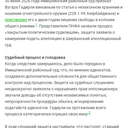
30 июня 2026 года Имишлинский районный суд признал
Южный Кавказ
Вугара Гадирли виновным по статье о незаконном хранении и
ЮФО
ношении огнестрельного оружия (228.1 УК Азербайджана) и
приговорил
его к двум годам лишения свободы в колонии
1
общего режима
. Представители ПНФА назвали процесс
«закрытым политическим судилищем», защита заявила о
намерении подать апелляцию в Ширванский апелляционный
суд.
Судебный процесс и голодовка
Когда следствие завершилось, дело было передано в
Имишлинский районный суд, что, по мнению адвокатов,
создавало дополнительные сложности для общественного
контроля над процессом. Защита на судебных слушаниях
неоднократно заявляла о нарушениях прав оппозиционера:
звучали доводы об отсутствии независимых понятых,
непрозрачности процедуры обыска, игнорировании
ходатайств адвокатов. Гадирли на протяжении всего
2
процесса категорически отрицал свою вину
.
В ходе слушаний защита настаивала, что пистолет, ставший