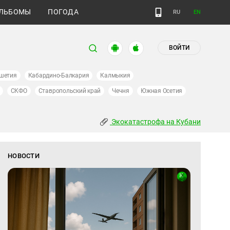
ЛЬБОМЫ
ПОГОДА
RU
EN
ВОЙТИ
шетия
Кабардино-Балкария
Калмыкия
СКФО
Ставропольский край
Чечня
Южная Осетия
Экокатастрофа на Кубани
НОВОСТИ