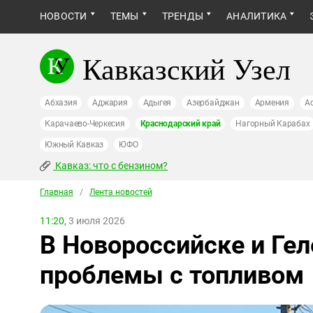
НОВОСТИ
ТЕМЫ
ТРЕНДЫ
АНАЛИТИКА
Кавказский Узел
Абхазия
Аджария
Адыгея
Азербайджан
Армения
А
Карачаево-Черкесия
Краснодарский край
Нагорный Карабах
Южный Кавказ
ЮФО
Кавказ: что с бензином?
Главная
/
Лента новостей
11:20,
3 июля 2026
В Новороссийске и Ге
проблемы с топливом