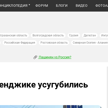
ЭНЦИКЛОПЕДИЯ
ФОРУМ
БЛОГИ
ВИДЕО
ФОТОА
страханская область
Волгоградская область
Грузия
Дагестан
Ингу
Российская Федерация
Ростовская область
Северная Осетия - Алания
Пашинян vs Россия?
ленджике усугубились