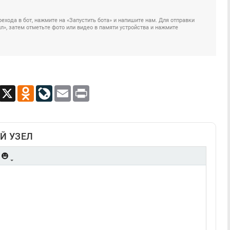
ехода в бот, нажмите на «Запустить бота» и напишите нам. Для отправки
», затем отметьте фото или видео в памяти устройства и нажмите
App
Viber
X
Odnoklassniki
LiveJournal
Email
Print
Й УЗЕЛ