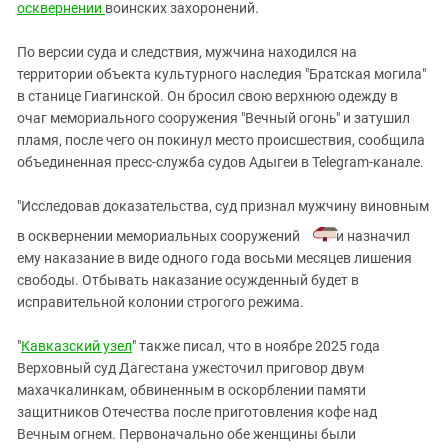
Южный Кавказ
осквернении
воинских захоронений.
ЮФО
По версии суда и следствия, мужчина находился на
территории объекта культурного наследия "Братская могила"
в станице Гиагинской. Он бросил свою верхнюю одежду в
очаг мемориального сооружения "Вечный огонь" и затушил
пламя, после чего он покинул место происшествия, сообщила
объединенная пресс-служба судов Адыгеи в Telegram-канале.
"Исследовав доказательства, суд признал мужчину виновным
в осквернении мемориальных сооружений
и назначил
ему наказание в виде одного года восьми месяцев лишения
свободы. Отбывать наказание осужденный будет в
исправительной колонии строгого режима.
"
Кавказский узел
" также писал, что в ноябре 2025 года
Верховный суд Дагестана ужесточил приговор двум
махачкалинкам, обвиненным в оскорблении памяти
защитников Отечества после приготовления кофе над
Вечным огнем. Первоначально обе женщины были