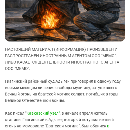
ЗАСТАВЛЯЕТ
Дагестан
КАВКАЗ ЗА ПАЛЕСТИНУ
Ингушетия
ИНАКОМЫСЛИЕ В ЧЕЧНЕ
Кабардино-Балкария
ПРЕСЛЕДОВАНИЕ АКТИВИСТОВ
МОБИЛИЗАЦИЯ И ПРОТЕСТЫ
Калмыкия
Карачаево-Черкесия
НАСТОЯЩИЙ МАТЕРИАЛ (ИНФОРМАЦИЯ) ПРОИЗВЕДЕН И
Краснодарский край
РАСПРОСТРАНЕН ИНОСТРАННЫМ АГЕНТОМ ООО "МЕМО",
Нагорный Карабах
ЛИБО КАСАЕТСЯ ДЕЯТЕЛЬНОСТИ ИНОСТРАННОГО АГЕНТА
Российская Федерация
ООО "МЕМО".
Ростовская область
Гиагинский районный суд Адыгеи приговорил к одному году
Северная Осетия - Алания
восьми месяцам лишения свободы мужчину, затушившего
Вечный огонь на братской могиле солдат, погибших в годы
СКФО
Великой Отечественной войны.
Ставропольский край
Чечня
Как писал "
Кавказский узел"
, в начале апреля житель
станицы Гиагинской в Адыгее, который потушил вечный
Южная Осетия
огонь на мемориале "Братская могила", был обвинен
в