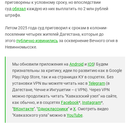
приговорены к условному сроку, но впоследствии
суд
обязал
каждую из них выплатить по 2 млн рублей
штрафа.
Летом 2025 года суд приговорил к срокам в колонии-
поселении четырех жителей Дагестана, которые до
этого
публично извинились
за осквернение Вечного огня в
Невинномысске.
Мы обновили приложения на
Android
и
IOS
! Будем
признательны за критику, идеи по развитию как в Google
Play/App Store, так и на страницах КУ в соцсетях. Без
установки VPN вы можете читать нас в
Telegram
(в
Дагестане, Чечне и Ингушетии – с VPN). Через VPN
можно продолжать читать "Кавказский узел" на сайте,
как обычно, и в соцсетях
Facebook
*,
Instagram
*,
"
ВКонтакте
", "
Одноклассники
" и
X
. Смотреть видео
"Кавказского узла" можно в
YouTube
.