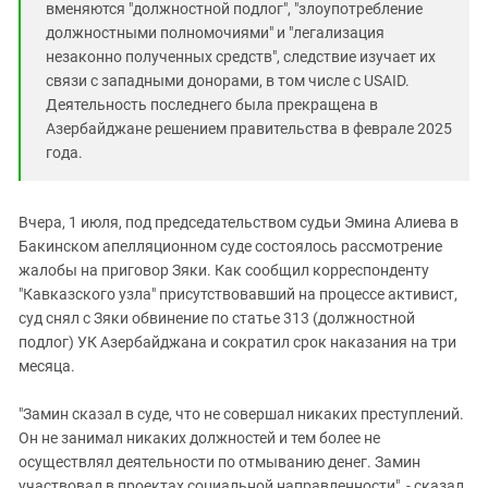
вменяются "должностной подлог", "злоупотребление
должностными полномочиями" и "легализация
незаконно полученных средств", следствие изучает их
связи с западными донорами, в том числе с USAID.
Деятельность последнего была прекращена в
Азербайджане решением правительства в феврале 2025
года.
Вчера, 1 июля, под председательством судьи Эмина Алиева в
Бакинском апелляционном суде состоялось рассмотрение
жалобы на приговор Зяки. Как сообщил корреспонденту
"Кавказского узла" присутствовавший на процессе активист,
суд снял с Зяки обвинение по статье 313 (должностной
подлог) УК Азербайджана и сократил срок наказания на три
месяца.
"Замин сказал в суде, что не совершал никаких преступлений.
Он не занимал никаких должностей и тем более не
осуществлял деятельности по отмыванию денег. Замин
участвовал в проектах социальной направленности", - сказал