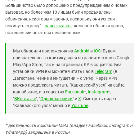
Большинство было допрошено с предупреждением о новых
вызовах, но более чем 10 лицам были предъявлены
обвинения, некоторым заочно, поскольку они успели
покинуть страну", -
ранее сказал
эксперт в области права,
пожелавший остаться неназванным.
Мы обновили приложения на
Android
и
IOS
! Будем
признательны за критику, идеи по развитию как в Google
Play/App Store, так и на страницах КУ в соцсетях. Без
установки VPN вы можете читать нас в
Telegram
(в
Дагестане, Чечне и Ингушетии – с VPN). Через VPN
можно продолжать читать "Кавказский узел" на сайте,
как обычно, и в соцсетях
Facebook
*,
Instagram
*,
"
ВКонтакте
", "
Одноклассники
" и
X
. Смотреть видео
"Кавказского узла" можно в
YouTube
.
* деятельность компании Meta (владеет Facebook, Instagram и
WhatsApp) запрещена в России.