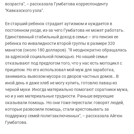
возраста", – рассказала Гумбатова корреспонденту
"Кавказского узла".
Ее старший ребенок страдает аутизмом и нуждается в
постоянном уходе, из-за чего Гумбатова не может работать.
Единственный стабильный доход в семье – это пенсия ее
ребенка по инвалидности второй группы в размере 320
манатов (около 180 долларов). "Я неоднократно обращалась
за адресной социальной помощью. Но нашей семье
отказывают под предлогом того, что у нас есть мотоцикл с
прицепом. Но его использовал мой муж для заработка,
занимаясь вывозом мусора со дворов частных домов… В
иной день я даже хлеб не могу купить, готовлю лаваш из
черной муки. Иногда материально помогают соратники мужа,
но и у них материальные трудности. Раньше верующие
оказывали помощь. Но они тоже перестали: говорят людей,
которые развозили помощь, стали арестовывать за
поддержку семей политзаключенных", – рассказала Айгюн
Гумбатова.