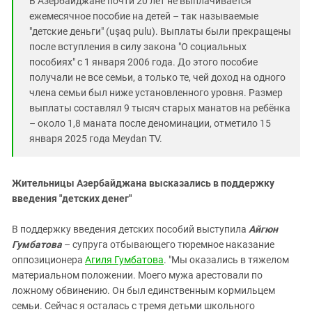
В Азербайджане почти 20 лет не выплачивается
Южный Кавказ
ежемесячное пособие на детей – так называемые
ЮФО
"детские деньги" (uşaq pulu). Выплаты были прекращены
после вступления в силу закона "О социальных
пособиях" с 1 января 2006 года. До этого пособие
получали не все семьи, а только те, чей доход на одного
члена семьи был ниже установленного уровня. Размер
выплаты составлял 9 тысяч старых манатов на ребёнка
– около 1,8 маната после деноминации, отметило 15
января 2025 года Meydan TV.
Жительницы Азербайджана высказались в поддержку
введения "детских денег"
В поддержку введения детских пособий выступила
Айгюн
Гумбатова
– супруга отбывающего тюремное наказание
оппозиционера
Агиля Гумбатова
. "Мы оказались в тяжелом
материальном положении. Моего мужа арестовали по
ложному обвинению. Он был единственным кормильцем
семьи. Сейчас я осталась с тремя детьми школьного