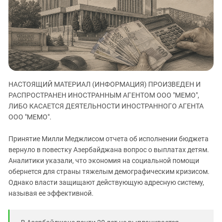
ЗАСТАВЛЯЕТ
Дагестан
КАВКАЗ ЗА ПАЛЕСТИНУ
Ингушетия
ИНАКОМЫСЛИЕ В ЧЕЧНЕ
Кабардино-Балкария
ПРЕСЛЕДОВАНИЕ АКТИВИСТОВ
МОБИЛИЗАЦИЯ И ПРОТЕСТЫ
Калмыкия
Карачаево-Черкесия
НАСТОЯЩИЙ МАТЕРИАЛ (ИНФОРМАЦИЯ) ПРОИЗВЕДЕН И
Краснодарский край
РАСПРОСТРАНЕН ИНОСТРАННЫМ АГЕНТОМ ООО "МЕМО",
Нагорный Карабах
ЛИБО КАСАЕТСЯ ДЕЯТЕЛЬНОСТИ ИНОСТРАННОГО АГЕНТА
Российская Федерация
ООО "МЕМО".
Ростовская область
Принятие Милли Меджлисом отчета об исполнении бюджета
Северная Осетия - Алания
вернуло в повестку Азербайджана вопрос о выплатах детям.
Аналитики указали, что экономия на социальной помощи
СКФО
обернется для страны тяжелым демографическим кризисом.
Ставропольский край
Однако власти защищают действующую адресную систему,
Чечня
называя ее эффективной.
Южная Осетия