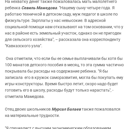
На нехватку денег также пожаловалась мать малолетнего
ребенка
Севиль Мамедова
. "Нашему сыну четыре года. Я
работаю техничкой в детском саду, муж педагог в школе по
физкультуре. Зарплаты у нас невысокие. В адресной
социальной помощи нам отказывают на том основании, что у
нас в районе есть земельный участок, однако он не пригоден
для сельского хозяйства", – рассказала она корреспонденту
"Кавказского узла".
Она отметили, что если бы ее семье выплачивали бы хотя бы
100 манатов детского пособия в месяц, то эта сумма частично
покрывала бы расходы на содержание ребенка. "Я бы
записала его в кружок саморазвития, могла бы покупать ему
игры-конструкторы. Время быстро летит, скоро надо будет
готовить его в школу, расходы будут только нарастать", -
отметила Мамедова.
Отец двоих школьников
Мурсал Балаев
также пожаловался
на материальные трудности.
"Я специалист с высшим экономическим образованием,