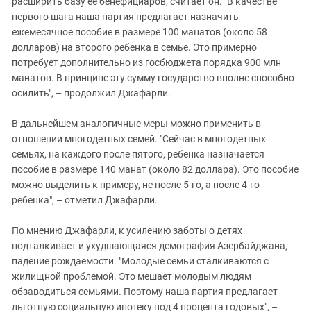
расширить базу ее бенефициаров, считает он. "В качестве
первого шага наша партия предлагает назначить
ежемесячное пособие в размере 100 манатов (около 58
долларов) на второго ребенка в семье. Это примерно
потребует дополнительно из госбюджета порядка 900 млн
манатов. В принципе эту сумму государство вполне способно
осилить", – продолжил Джафарли.
В дальнейшем аналогичные меры можно применить в
отношении многодетных семей. "Сейчас в многодетных
семьях, на каждого после пятого, ребенка назначается
пособие в размере 140 манат (около 82 доллара). Это пособие
можно выделить к примеру, не после 5-го, а после 4-го
ребенка", – отметил Джафарли.
По мнению Джафарли, к усилению заботы о детях
подталкивает и ухудшающаяся демография Азербайджана,
падение рождаемости. "Молодые семьи сталкиваются с
жилищной проблемой. Это мешает молодым людям
обзаводиться семьями. Поэтому наша партия предлагает
льготную социальную ипотеку под 4 процента годовых", –