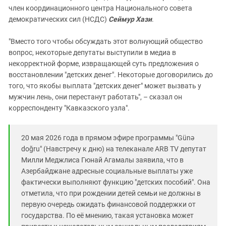
член координационного центра Национального совета
демократических сил (НСДС)
Сеймур Хази
.
"Вместо того чтобы обсуждать этот волнующий общество
вопрос, некоторые депутаты выступили в медиа в
некорректной форме, извращающей суть предложения о
восстановлении "детских денег". Некоторые договорились до
того, что якобы выплата "детских денег" может вызвать у
мужчин лень, они перестанут работать", – сказал он
корреспонденту "Кавказского узла".
20 мая 2026 года в прямом эфире программы "Günə
doğru" (Навстречу к дню) на телеканале ARB TV депутат
Милли Меджлиса Гюнай Агамалы заявила, что в
Азербайджане адресные социальные выплаты уже
фактически выполняют функцию "детских пособий". Она
отметила, что при рождении детей семьи не должны в
первую очередь ожидать финансовой поддержки от
государства. По её мнению, такая установка может