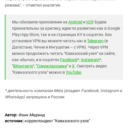
режима", – отметил аналитик.
Мы обновили приложения на
Android
и
IOS
! Будем
признательны за критику, идеи по развитию как в Google
Play/App Store, так и на страницах КУ в соцсетях. Без
установки VPN вы можете читать нас в
Telegram
(в
Дагестане, Чечне и Ингушетии – с VPN). Через VPN
можно продолжать читать "Кавказский узел" на сайте,
как обычно, и в соцсетях
Facebook
*,
Instagram
*,
"
ВКонтакте
", "
Одноклассники
" и
X
. Смотреть видео
"Кавказского узла" можно в
YouTube
.
* деятельность компании Meta (владеет Facebook, Instagram и
WhatsApp) запрещена в России.
Автор:
Фаик Меджид
источник:
корреспондент "Кавказского узла"