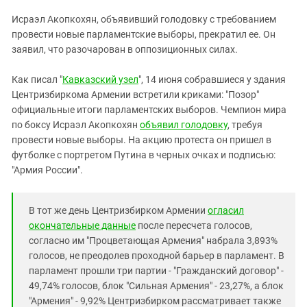
ЗАСТАВЛЯЕТ
Дагестан
Исраэл Акопкохян, объявивший голодовку с требованием
КАВКАЗ ЗА ПАЛЕСТИНУ
Ингушетия
провести новые парламентские выборы, прекратил ее. Он
ИНАКОМЫСЛИЕ В ЧЕЧНЕ
заявил, что разочарован в оппозиционных силах.
Кабардино-Балкария
ПРЕСЛЕДОВАНИЕ АКТИВИСТОВ
МОБИЛИЗАЦИЯ И ПРОТЕСТЫ
Калмыкия
Как писал "
Кавказский узел
", 14 июня собравшиеся у здания
Центризбиркома Армении встретили криками: "Позор"
Карачаево-Черкесия
официальные итоги парламентских выборов. Чемпион мира
Краснодарский край
по боксу Исраэл Акопкохян
объявил голодовку
, требуя
Нагорный Карабах
провести новые выборы. На акцию протеста он пришел в
футболке с портретом Путина в черных очках и подписью:
Российская Федерация
"Армия России".
Ростовская область
Северная Осетия - Алания
В тот же день Центризбирком Армении
огласил
СКФО
окончательные данные
после пересчета голосов,
согласно им "Процветающая Армения" набрала 3,893%
Ставропольский край
голосов, не преодолев проходной барьер в парламент. В
Чечня
парламент прошли три партии - "Гражданский договор" -
49,74% голосов, блок "Сильная Армения" - 23,27%, а блок
Южная Осетия
"Армения" - 9,92% Центризбирком рассматривает также