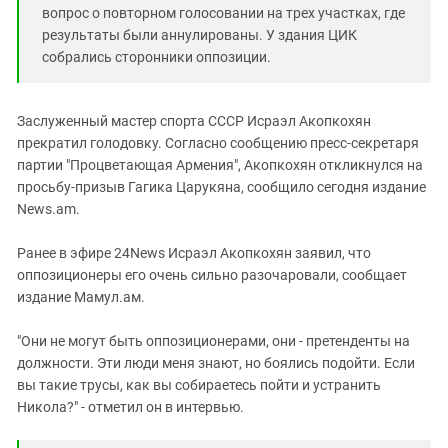
Южный Кавказ
вопрос о повторном голосовании на трех участках, где
ЮФО
результаты были аннулированы. У здания ЦИК
собрались сторонники оппозиции.
Заслуженный мастер спорта СССР Исраэл Акопкохян
прекратил голодовку. Согласно сообщению пресс-секретаря
партии "Процветающая Армения", Акопкохян откликнулся на
просьбу-призыв Гагика Царукяна, сообщило сегодня издание
News.am.
Ранее в эфире 24News Исраэл Акопкохян заявил, что
оппозиционеры его очень сильно разочаровали, сообщает
издание Мамул.ам.
"Они не могут быть оппозиционерами, они - претенденты на
должности. Эти люди меня знают, но боялись подойти. Если
вы такие трусы, как вы собираетесь пойти и устранить
Никола?" - отметил он в интервью.