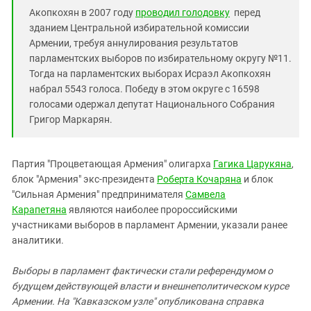
Акопкохян в 2007 году
проводил голодовку
перед
зданием Центральной избирательной комиссии
Армении, требуя аннулирования результатов
парламентских выборов по избирательному округу №11.
Тогда на парламентских выборах Исраэл Акопкохян
набрал 5543 голоса. Победу в этом округе с 16598
голосами одержал депутат Национального Собрания
Григор Маркарян.
Партия "Процветающая Армения" олигарха
Гагика Царукяна
,
блок "Армения" экс-президента
Роберта Кочаряна
и блок
"Сильная Армения" предпринимателя
Самвела
Карапетяна
являются наиболее пророссийскими
участниками выборов в парламент Армении, указали ранее
аналитики.
Выборы в парламент фактически стали референдумом о
будущем действующей власти и внешнеполитическом курсе
Армении. На "Кавказском узле" опубликована справка