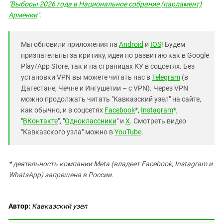
"
Выборы 2026 года в Национальное собрание (парламент)
Армении
".
Мы обновили приложения на
Android
и
IOS
! Будем
признательны за критику, идеи по развитию как в Google
Play/App Store, так и на страницах КУ в соцсетях. Без
установки VPN вы можете читать нас в
Telegram
(в
Дагестане, Чечне и Ингушетии – с VPN). Через VPN
можно продолжать читать "Кавказский узел" на сайте,
как обычно, и в соцсетях
Facebook
*,
Instagram
*,
"
ВКонтакте
", "
Одноклассники
" и
X
. Смотреть видео
"Кавказского узла" можно в
YouTube
.
* деятельность компании Meta (владеет Facebook, Instagram и
WhatsApp) запрещена в России.
Автор:
Кавказский узел