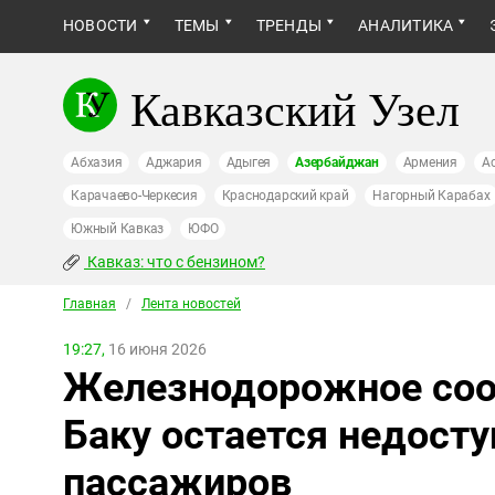
НОВОСТИ
ТЕМЫ
ТРЕНДЫ
АНАЛИТИКА
Кавказский Узел
Абхазия
Аджария
Адыгея
Азербайджан
Армения
А
Карачаево-Черкесия
Краснодарский край
Нагорный Карабах
Южный Кавказ
ЮФО
Кавказ: что с бензином?
Главная
/
Лента новостей
19:27,
16 июня 2026
Железнодорожное соо
Баку остается недост
пассажиров