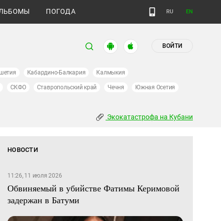
ЛЬБОМЫ
ПОГОДА
RU
EN
ВОЙТИ
шетия
Кабардино-Балкария
Калмыкия
СКФО
Ставропольский край
Чечня
Южная Осетия
Экокатастрофа на Кубани
НОВОСТИ
11:26, 11 июля 2026
Обвиняемый в убийстве Фатимы Керимовой
задержан в Батуми