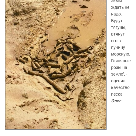
зимы
ждать не
надо.
Будут
тягуны,
втянут
его в
пучину
морскую.
Глиняные
розы на
земле", -
оценил
качество
песка
Олег