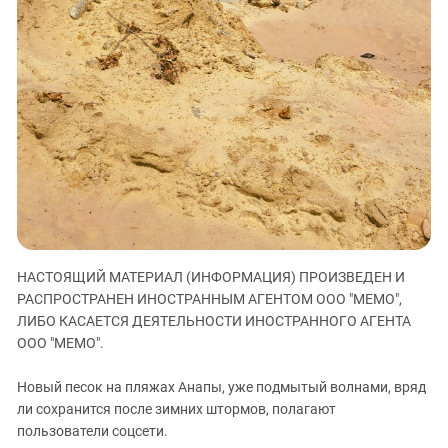
ЗАСТАВЛЯЕТ
Дагестан
КАВКАЗ ЗА ПАЛЕСТИНУ
Ингушетия
ИНАКОМЫСЛИЕ В ЧЕЧНЕ
Кабардино-Балкария
ПРЕСЛЕДОВАНИЕ АКТИВИСТОВ
МОБИЛИЗАЦИЯ И ПРОТЕСТЫ
Калмыкия
Карачаево-Черкесия
Краснодарский край
Нагорный Карабах
Российская Федерация
Ростовская область
НАСТОЯЩИЙ МАТЕРИАЛ (ИНФОРМАЦИЯ) ПРОИЗВЕДЕН И
Северная Осетия - Алания
РАСПРОСТРАНЕН ИНОСТРАННЫМ АГЕНТОМ ООО "МЕМО",
ЛИБО КАСАЕТСЯ ДЕЯТЕЛЬНОСТИ ИНОСТРАННОГО АГЕНТА
СКФО
ООО "МЕМО".
Ставропольский край
Новый песок на пляжах Анапы, уже подмытый волнами, вряд
Чечня
ли сохранится после зимних штормов, полагают
Южная Осетия
пользователи соцсети.