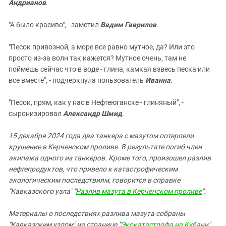
Андрианов
.
"А было красиво", - заметил
Вадим Гаврилов
.
"Песок привозной, а море все равно мутное, да? Или это
просто из-за волн так кажется? Мутное очень, там не
поймешь сейчас что в воде - глина, камкая взвесь песка или
все вместе", - подчеркнула пользователь
Иванна
.
"Песок, прям, как у нас в Нефтеюганске - глиняный", -
сыронизировал
Александр Шмид
.
15 декабря 2024 года два танкера с мазутом потерпели
крушение в Керченском проливе. В результате погиб член
экипажа одного из танкеров. Кроме того, произошел разлив
нефтепродуктов, что привело к катастрофическим
экологическим последствиям, говорится в справке
"Кавказского узла" "
Разлив мазута в Керченском проливе
".
Материалы о последствиях разлива мазута собраны
"Кавказским узлом" на странице "
Экокатастрофа на Кубани
".