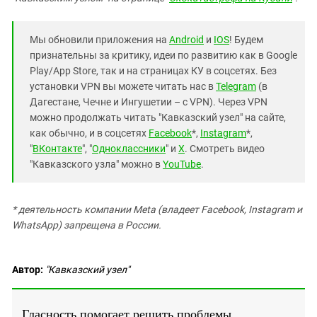
Мы обновили приложения на
Android
и
IOS
! Будем
признательны за критику, идеи по развитию как в Google
Play/App Store, так и на страницах КУ в соцсетях. Без
установки VPN вы можете читать нас в
Telegram
(в
Дагестане, Чечне и Ингушетии – с VPN). Через VPN
можно продолжать читать "Кавказский узел" на сайте,
как обычно, и в соцсетях
Facebook
*,
Instagram
*,
"
ВКонтакте
", "
Одноклассники
" и
X
. Смотреть видео
"Кавказского узла" можно в
YouTube
.
* деятельность компании Meta (владеет Facebook, Instagram и
WhatsApp) запрещена в России.
Автор:
"Кавказский узел"
Гласность помогает решить проблемы