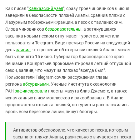
Южный Кавказ
Как писал "
Кавказский узел
", сразу трое чиновников 6 июня
ЮФО
заверили в безопасности пляжей Анапы, сравнив пляжи с
Лазурным побережьем Франции, а песок с таиландским.
Слова чиновников
бездоказательны
, а затянувшаяся
засыпка новым песком отпугивает туристов, заметили
пользователи Telegram. Вице-премьер России на следующий
день
заявил
, что решение об открытии пляжей Анапы может
быть принято 15 июня. Губернатор Краснодарского края
Вениамин Кондратьев прокомментировал летний отпускной
сезон, заявив, что мазут на пляжах "всегда был".
Пользователи Telegram сочли рассуждения главы
региона
абсурдными
. Ученые Института океанологии
РАН
зафиксировали
пласты мазута близ Джемете, а также
испачканных в нем моллюсков и ракообразных. В Анапе
продолжается отсыпка пляжей, но туристы расположились
вдоль всей береговой линии, пишут блогеры.
Активистов обеспокоило, что качество песка, которым
засыпают пляжи Анапы, разительно отличается от песка