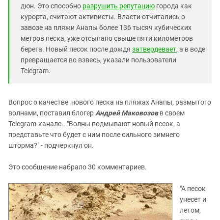
дюн. Это способно
разрушить репутацию
города как
курорта, считают активисты. Власти отчитались о
завозе на пляжи Анапы более 136 тысяч кубических
метров песка, уже отсыпано свыше пяти километров
берега. Новый песок после дождя
затвердевает
, а в воде
превращается во взвесь, указали пользователи
Telegram.
Вопрос о качестве нового песка на пляжах Анапы, размытого
волнами, поставил блогер
Андрей Маковозов
в своем
Telegram-канале.. "Волны подмывают новый песок, а
представьте что будет с ним после сильного зимнего
шторма?" - подчеркнул он.
Это сообщение набрало 30 комментариев.
"А песок
унесет и
летом,