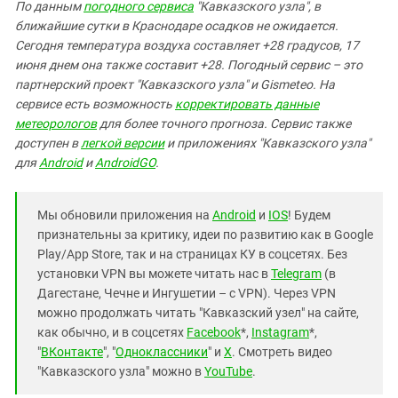
По данным
погодного сервиса
"Кавказского узла", в
ближайшие сутки в Краснодаре осадков не ожидается.
Сегодня температура воздуха составляет +28 градусов, 17
июня днем она также составит +28. Погодный сервис – это
партнерский проект "Кавказского узла" и Gismeteo. На
сервисе есть возможность
корректировать данные
метеорологов
для более точного прогноза. Сервис также
доступен в
легкой версии
и приложениях "Кавказского узла"
для
Android
и
AndroidGO
.
Мы обновили приложения на
Android
и
IOS
! Будем
признательны за критику, идеи по развитию как в Google
Play/App Store, так и на страницах КУ в соцсетях. Без
установки VPN вы можете читать нас в
Telegram
(в
Дагестане, Чечне и Ингушетии – с VPN). Через VPN
можно продолжать читать "Кавказский узел" на сайте,
как обычно, и в соцсетях
Facebook
*,
Instagram
*,
"
ВКонтакте
", "
Одноклассники
" и
X
. Смотреть видео
"Кавказского узла" можно в
YouTube
.