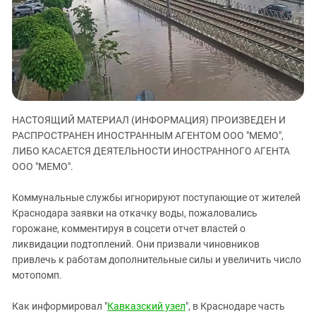
ЗАСТАВЛЯЕТ
Дагестан
КАВКАЗ ЗА ПАЛЕСТИНУ
Ингушетия
ИНАКОМЫСЛИЕ В ЧЕЧНЕ
Кабардино-Балкария
ПРЕСЛЕДОВАНИЕ АКТИВИСТОВ
МОБИЛИЗАЦИЯ И ПРОТЕСТЫ
Калмыкия
Карачаево-Черкесия
НАСТОЯЩИЙ МАТЕРИАЛ (ИНФОРМАЦИЯ) ПРОИЗВЕДЕН И
Краснодарский край
РАСПРОСТРАНЕН ИНОСТРАННЫМ АГЕНТОМ ООО "МЕМО",
Нагорный Карабах
ЛИБО КАСАЕТСЯ ДЕЯТЕЛЬНОСТИ ИНОСТРАННОГО АГЕНТА
Российская Федерация
ООО "МЕМО".
Ростовская область
Коммунальные службы игнорируют поступающие от жителей
Северная Осетия - Алания
Краснодара заявки на откачку воды, пожаловались
горожане, комментируя в соцсети отчет властей о
СКФО
ликвидации подтоплений. Они призвали чиновников
Ставропольский край
привлечь к работам дополнительные силы и увеличить число
Чечня
мотопомп.
Южная Осетия
Как информировал "
Кавказский узел
", в Краснодаре часть