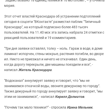
"Задействовано 18 единиц техники и 16 мотопомп", – уточнила
мэрия.
Этот отчет властей Краснодара об устранении подтоплений
сегодня в соцсети "ВКонтакте" разместил паблик "Типичный
Краснодар", на который подписано более 483 тысяч
пользователей. На 11.40 мск эта запись набрала 24 отметки с
реакцией пользователей и 19 комментариев.
"Три дня заявки оставлял, толку – ноль. Гараж в воде, в доме
ламинат испорчен, стены мокрые, растения погибли, во дворе
ил. Никто не приезжал и ничего не откачивал. Один день,
когда дорогу перекрыли, две машины поездили и все", -
написал
Житель Краснодара
.
"Водоканал" аннулирует заявку и говорит, что "мы не
занимаемся откачкой воды, звоните дежурному по городу".
Также дежурный по городу аннулирует заявку и говорит, "мы
этим не занимаемся", - написал
Кирилл Долматов
.
"Почему так мало техники?" - спросила
Ирина Мельник
.