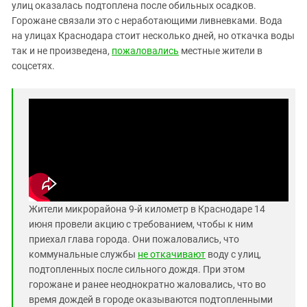
Южный Кавказ
улиц оказалась подтоплена после обильных осадков.
Горожане связали это с неработающими ливневками. Вода
ЮФО
на улицах Краснодара стоит несколько дней, но откачка воды
так и не произведена,
пожаловались
местные жители в
соцсетях.
Жители микрорайона 9-й километр в Краснодаре 14
июня провели акцию с требованием, чтобы к ним
приехал глава города. Они пожаловались, что
коммунальные службы
не откачивают
воду с улиц,
подтопленных после сильного дождя. При этом
горожане и ранее неоднократно жаловались, что во
время дождей в городе оказываются подтопленными