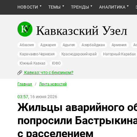
НОВОСТИ
ТЕМЫ
ТРЕНДЫ
АНАЛИТИКА
Кавказский Узел
Абхазия
Аджария
Адыгея
Азербайджан
Армения
А
Карачаево-Черкесия
Краснодарский край
Нагорный Карабах
Южный Кавказ
ЮФО
Кавказ: что с бензином?
Главная
/
Лента новостей
03:57,
16 июня 2026
Жильцы аварийного о
попросили Бастрыкина
с расселением