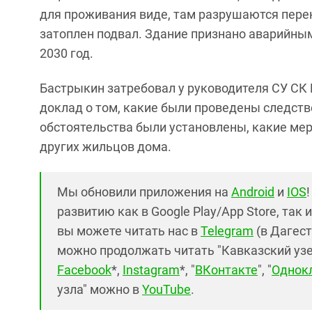
для проживания виде, там разрушаются пер
затоплен подвал. Здание признано аварийным
2030 год.
Бастрыкин затребовал у руководителя СУ СК
доклад о том, какие были проведены следств
обстоятельства были установлены, какие ме
других жильцов дома.
Мы обновили приложения на
Android
и
IOS
развитию как в Google Play/App Store, так 
вы можете читать нас в
Telegram
(в Дагест
можно продолжать читать "Кавказский узел"
Facebook
*,
Instagram
*, "
ВКонтакте
", "
Однок
узла" можно в
YouTube
.