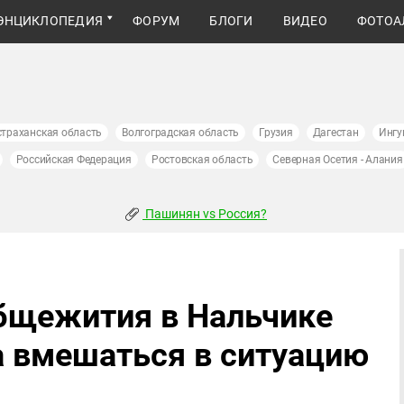
ЭНЦИКЛОПЕДИЯ
ФОРУМ
БЛОГИ
ВИДЕО
ФОТОА
страханская область
Волгоградская область
Грузия
Дагестан
Ингу
Российская Федерация
Ростовская область
Северная Осетия - Алания
Пашинян vs Россия?
бщежития в Нальчике
 вмешаться в ситуацию