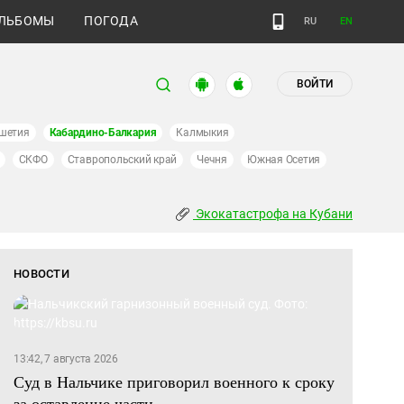
ЛЬБОМЫ
ПОГОДА
RU
EN
ВОЙТИ
шетия
Кабардино-Балкария
Калмыкия
СКФО
Ставропольский край
Чечня
Южная Осетия
Экокатастрофа на Кубани
НОВОСТИ
13:42, 7 августа 2026
Суд в Нальчике приговорил военного к сроку
за оставление части