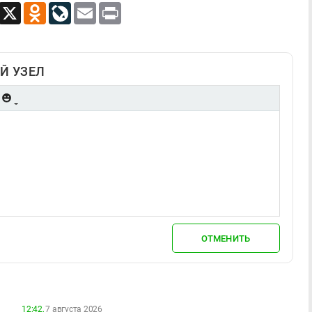
App
Viber
X
Odnoklassniki
LiveJournal
Email
Print
Й УЗЕЛ
ОТМЕНИТЬ
12:42,
7 августа 2026