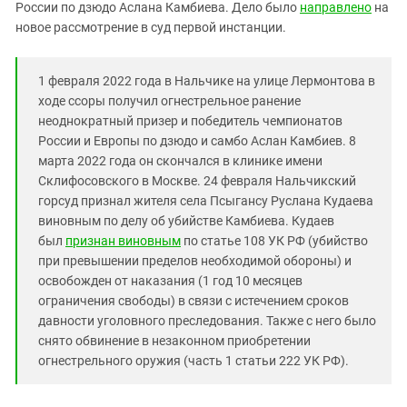
Южный Кавказ
России по дзюдо Аслана Камбиева. Дело было
направлено
на
новое рассмотрение в суд первой инстанции.
ЮФО
1 февраля 2022 года в Нальчике на улице Лермонтова в
ходе ссоры получил огнестрельное ранение
неоднократный призер и победитель чемпионатов
России и Европы по дзюдо и самбо Аслан Камбиев. 8
марта 2022 года он скончался в клинике имени
Склифосовского в Москве. 24 февраля Нальчикский
горсуд признал жителя села Псыгансу Руслана Кудаева
виновным по делу об убийстве Камбиева. Кудаев
был
признан виновным
по статье 108 УК РФ (убийство
при превышении пределов необходимой обороны) и
освобожден от наказания (1 год 10 месяцев
ограничения свободы) в связи с истечением сроков
давности уголовного преследования. Также с него было
снято обвинение в незаконном приобретении
огнестрельного оружия (часть 1 статьи 222 УК РФ).