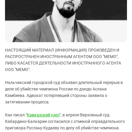
ЗАСТАВЛЯЕТ
Дагестан
КАВКАЗ ЗА ПАЛЕСТИНУ
Ингушетия
ИНАКОМЫСЛИЕ В ЧЕЧНЕ
Кабардино-Балкария
ПРЕСЛЕДОВАНИЕ АКТИВИСТОВ
МОБИЛИЗАЦИЯ И ПРОТЕСТЫ
Калмыкия
Карачаево-Черкесия
НАСТОЯЩИЙ МАТЕРИАЛ (ИНФОРМАЦИЯ) ПРОИЗВЕДЕН И
Краснодарский край
РАСПРОСТРАНЕН ИНОСТРАННЫМ АГЕНТОМ ООО "МЕМО",
Нагорный Карабах
ЛИБО КАСАЕТСЯ ДЕЯТЕЛЬНОСТИ ИНОСТРАННОГО АГЕНТА
Российская Федерация
ООО "МЕМО".
Ростовская область
Нальчикский городской суд объявил длительный перерыв в
Северная Осетия - Алания
деле об убийстве чемпиона России по дзюдо Аслана
Камбиева. Адвокат потерпевшей стороны заявила о
СКФО
затягивании процесса.
Ставропольский край
Чечня
Как писал "
Кавказский узел
", в апреле Верховный суд
Кабардино-Балкарии согласился с отменой оправдательного
Южная Осетия
приговора Руслану Кудаеву по делу об убийстве чемпиона