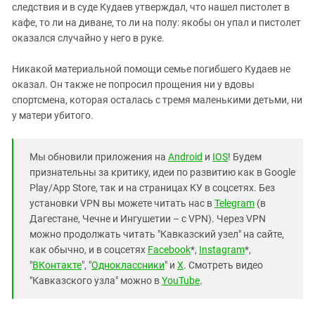
следствия и в суде Кудаев утверждал, что нашел пистолет в
кафе, то ли на диване, то ли на полу: якобы он упал и пистолет
оказался случайно у него в руке.
Никакой материальной помощи семье погибшего Кудаев не
оказал. Он также не попросил прощения ни у вдовы
спортсмена, которая осталась с тремя маленькими детьми, ни
у матери убитого.
Мы обновили приложения на
Android
и
IOS
! Будем
признательны за критику, идеи по развитию как в Google
Play/App Store, так и на страницах КУ в соцсетях. Без
установки VPN вы можете читать нас в
Telegram
(в
Дагестане, Чечне и Ингушетии – с VPN). Через VPN
можно продолжать читать "Кавказский узел" на сайте,
как обычно, и в соцсетях
Facebook
*,
Instagram
*,
"
ВКонтакте
", "
Одноклассники
" и
X
. Смотреть видео
"Кавказского узла" можно в
YouTube
.