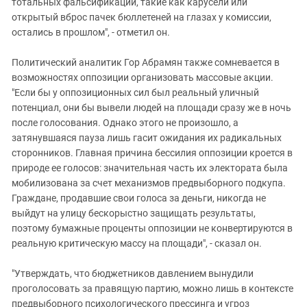
тотальных фальсификаций, такие как карусели или
открытый вброс пачек бюллетеней на глазах у комиссии,
остались в прошлом", - отметил он.
Политический аналитик Гор Абрамян также сомневается в
возможностях оппозиции организовать массовые акции.
"Если бы у оппозиционных сил был реальный уличный
потенциал, они бы вывели людей на площади сразу же в ночь
после голосования. Однако этого не произошло, а
затянувшаяся пауза лишь гасит ожидания их радикальных
сторонников. Главная причина бессилия оппозиции кроется в
природе ее голосов: значительная часть их электората была
мобилизована за счет механизмов предвыборного подкупа.
Граждане, продавшие свои голоса за деньги, никогда не
выйдут на улицу бескорыстно защищать результаты,
поэтому бумажные проценты оппозиции не конвертируются в
реальную критическую массу на площади", - сказал он.
"Утверждать, что бюджетников давлением вынудили
проголосовать за правящую партию, можно лишь в контексте
предвыборного психологического прессинга и угроз