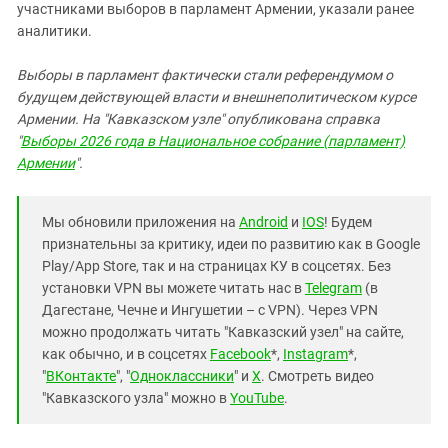
участниками выборов в парламент Армении, указали ранее
аналитики.
Выборы в парламент фактически стали референдумом о
будущем действующей власти и внешнеполитическом курсе
Армении. На "Кавказском узле" опубликована справка
"
Выборы 2026 года в Национальное собрание (парламент)
Армении
".
Мы обновили приложения на
Android
и
IOS
! Будем
признательны за критику, идеи по развитию как в Google
Play/App Store, так и на страницах КУ в соцсетях. Без
установки VPN вы можете читать нас в
Telegram
(в
Дагестане, Чечне и Ингушетии – с VPN). Через VPN
можно продолжать читать "Кавказский узел" на сайте,
как обычно, и в соцсетях
Facebook
*,
Instagram
*,
"
ВКонтакте
", "
Одноклассники
" и
X
. Смотреть видео
"Кавказского узла" можно в
YouTube
.