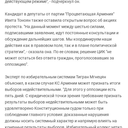
действующем режиме", - подчеркнул он.
Кандидат в депутаты от партии "Процветающая Армения"
Ивета Тоноян также оставила открытым вопрос об акциях
протеста. "На данный момент между шестью силами,
подписавшими заявление, идут постоянные консультации и
обсуждение дальнейших шагов. Мы координируем наши
действия как в правовом поле, так и в плане политической
стратегии", - сказала она. По ее словам, решение ЦИК "не
может остаться без ответа граждан, проголосовавших за
оппозицию".
Эксперт по избирательным системам Тигран Мгнецян
объяснил, в каком случае КС Армении может признать итоги
выборов недействительными. "Для этого у оппозиции есть
пять дней. С юридической точки зрения требование признать
результаты выборов недействительными может быть
удовлетворено Конституционным судом только при
соблюдении главного условия: доказанные нарушения
должны носить системный характер и напрямую влиять на
конечные результаты выборов. Избирательный кодекс четко