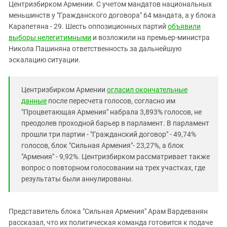
Южный Кавказ
Центризбирком Армении. С учетом мандатов национальных
меньшинств у "Гражданского договора" 64 мандата, а у блока
ЮФО
Карапетяна - 29. Шесть оппозиционных партий
объявили
выборы нелегитимными
и возложили на премьер-министра
Никола Пашиняна ответственность за дальнейшую
эскалацию ситуации.
Центризбирком Армении
огласил окончательные
данные
после пересчета голосов, согласно им
"Процветающая Армения" набрала 3,893% голосов, не
преодолев проходной барьер в парламент. В парламент
прошли три партии - "Гражданский договор" - 49,74%
голосов, блок "Сильная Армения"- 23,27%, а блок
"Армения" - 9,92%. Центризбирком рассматривает также
вопрос о повторном голосовании на трех участках, где
результаты были аннулированы.
Представитель блока "Сильная Армения" Арам Вардеванян
рассказал, что их политическая команда готовится к подаче