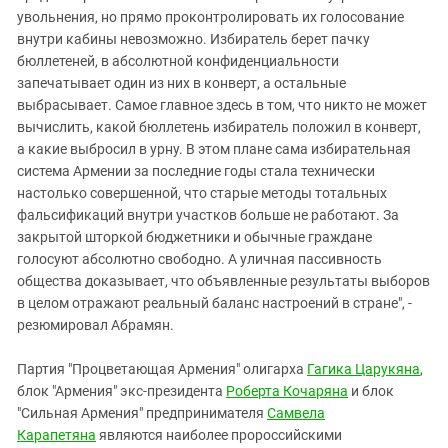
увольнения, но прямо проконтролировать их голосование
внутри кабины невозможно. Избиратель берет пачку
бюллетеней, в абсолютной конфиденциальности
запечатывает один из них в конверт, а остальные
выбрасывает. Самое главное здесь в том, что никто не может
вычислить, какой бюллетень избиратель положил в конверт,
а какие выбросил в урну. В этом плане сама избирательная
система Армении за последние годы стала технически
настолько совершенной, что старые методы тотальных
фальсификаций внутри участков больше не работают. За
закрытой шторкой бюджетники и обычные граждане
голосуют абсолютно свободно. А уличная пассивность
общества доказывает, что объявленные результаты выборов
в целом отражают реальный баланс настроений в стране", -
резюмировал Абрамян.
Партия "Процветающая Армения" олигарха
Гагика Царукяна
,
блок "Армения" экс-президента
Роберта Кочаряна
и блок
"Сильная Армения" предпринимателя
Самвела
Карапетяна
являются наиболее пророссийскими