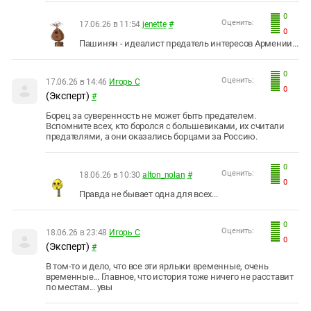
0
Оценить:
17.06.26 в 11:54
jenette
#
0
Пашинян - идеалист предатель интересов Армении...
0
Оценить:
17.06.26 в 14:46
Игорь С
0
(Эксперт)
#
Борец за суверенность не может быть предателем.
Вспомните всех, кто боролся с большевиками, их считали
предателями, а они оказались борцами за Россию.
0
Оценить:
18.06.26 в 10:30
alton_nolan
#
0
Правда не бывает одна для всех...
0
Оценить:
18.06.26 в 23:48
Игорь С
0
(Эксперт)
#
В том-то и дело, что все эти ярлыки временные, очень
временные... Главное, что история тоже ничего не расставит
по местам... увы