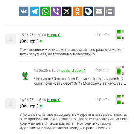
VK
Telegram
WhatsApp
Viber
X
Odnoklassniki
LiveJournal
Email
Print
0
Оценить:
15.06.26 в 20:00
Игорь С
0
(Эксперт)
#
При независимости армянских судей - это реально может
дать результат, не глобально, но частично.
0
Оценить:
16.06.26 в 12:57
pablo_dibbert
#
0
Частично? Я не люблю Пашиняна, но сколько % он
смог приписать себе? 3? 4? Молодёжь за него, увы...
0
Оценить:
16.06.26 в 16:18
Игорь С
0
(Эксперт)
#
Иногда в политике надо уметь смотреть в глаза реальности,
а не проваливаться в иллюзию... Мир не таков каким мы его
хотим видеть, а такой как есть... Но политику творят
идеалисты, а у идеалистов нелады с реальностью.