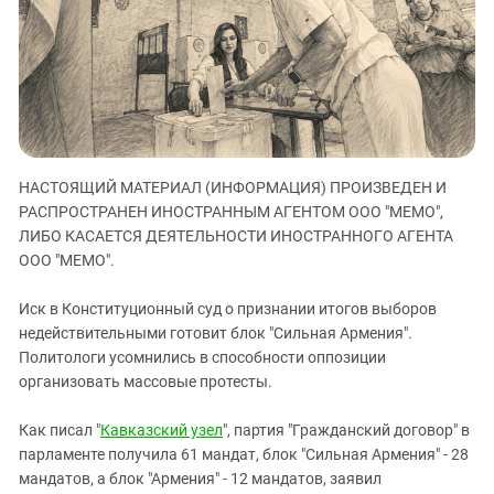
ЗАСТАВЛЯЕТ
Дагестан
КАВКАЗ ЗА ПАЛЕСТИНУ
Ингушетия
ИНАКОМЫСЛИЕ В ЧЕЧНЕ
Кабардино-Балкария
ПРЕСЛЕДОВАНИЕ АКТИВИСТОВ
МОБИЛИЗАЦИЯ И ПРОТЕСТЫ
Калмыкия
Карачаево-Черкесия
НАСТОЯЩИЙ МАТЕРИАЛ (ИНФОРМАЦИЯ) ПРОИЗВЕДЕН И
Краснодарский край
РАСПРОСТРАНЕН ИНОСТРАННЫМ АГЕНТОМ ООО "МЕМО",
Нагорный Карабах
ЛИБО КАСАЕТСЯ ДЕЯТЕЛЬНОСТИ ИНОСТРАННОГО АГЕНТА
Российская Федерация
ООО "МЕМО".
Ростовская область
Иск в Конституционный суд о признании итогов выборов
Северная Осетия - Алания
недействительными готовит блок "Сильная Армения".
Политологи усомнились в способности оппозиции
СКФО
организовать массовые протесты.
Ставропольский край
Чечня
Как писал "
Кавказский узел
", партия "Гражданский договор" в
парламенте получила 61 мандат, блок "Сильная Армения" - 28
Южная Осетия
мандатов, а блок "Армения" - 12 мандатов, заявил