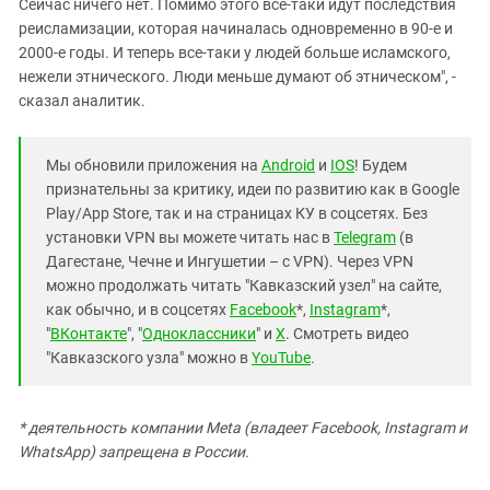
Сейчас ничего нет. Помимо этого все-таки идут последствия
реисламизации, которая начиналась одновременно в 90-е и
2000-е годы. И теперь все-таки у людей больше исламского,
нежели этнического. Люди меньше думают об этническом", -
сказал аналитик.
Мы обновили приложения на
Android
и
IOS
! Будем
признательны за критику, идеи по развитию как в Google
Play/App Store, так и на страницах КУ в соцсетях. Без
установки VPN вы можете читать нас в
Telegram
(в
Дагестане, Чечне и Ингушетии – с VPN). Через VPN
можно продолжать читать "Кавказский узел" на сайте,
как обычно, и в соцсетях
Facebook
*,
Instagram
*,
"
ВКонтакте
", "
Одноклассники
" и
X
. Смотреть видео
"Кавказского узла" можно в
YouTube
.
* деятельность компании Meta (владеет Facebook, Instagram и
WhatsApp) запрещена в России.