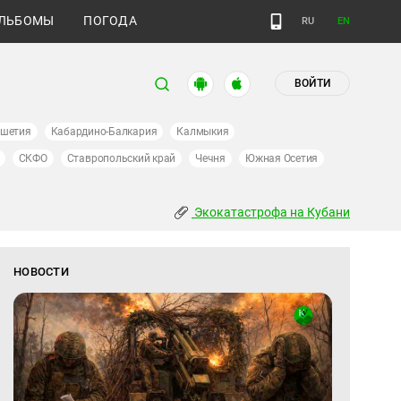
ЛЬБОМЫ
ПОГОДА
RU
EN
ВОЙТИ
ушетия
Кабардино-Балкария
Калмыкия
СКФО
Ставропольский край
Чечня
Южная Осетия
Экокатастрофа на Кубани
НОВОСТИ