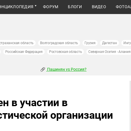
ЭНЦИКЛОПЕДИЯ
ФОРУМ
БЛОГИ
ВИДЕО
ФОТОА
страханская область
Волгоградская область
Грузия
Дагестан
Инг
Российская Федерация
Ростовская область
Северная Осетия - Алания
Пашинян vs Россия?
н в участии в
стической организации