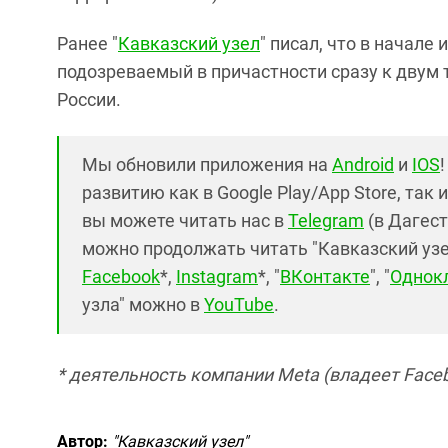
Ранее "
Кавказский узел
" писал, что в начале
подозреваемый в причастности сразу к двум
России.
Мы обновили приложения на
Android
и
IOS
развитию как в Google Play/App Store, так 
вы можете читать нас в
Telegram
(в Дагест
можно продолжать читать "Кавказский узел"
Facebook
*,
Instagram
*, "
ВКонтакте
", "
Однок
узла" можно в
YouTube
.
* деятельность компании Meta (владеет Faceb
Автор:
"Кавказский узел"