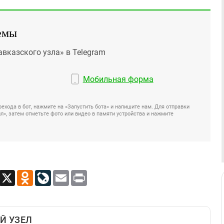
емы
авказского узла» в Telegram
Мобильная форма
ехода в бот, нажмите на «Запустить бота» и напишите нам. Для отправки
», затем отметьте фото или видео в памяти устройства и нажмите
App
Viber
X
Odnoklassniki
LiveJournal
Email
Print
Й УЗЕЛ