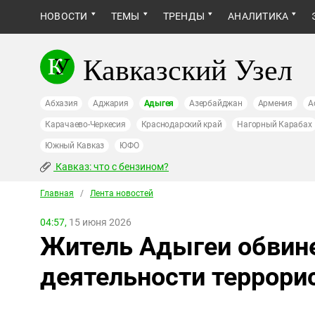
НОВОСТИ
ТЕМЫ
ТРЕНДЫ
АНАЛИТИКА
Кавказский Узел
Абхазия
Аджария
Адыгея
Азербайджан
Армения
А
Карачаево-Черкесия
Краснодарский край
Нагорный Карабах
Южный Кавказ
ЮФО
Кавказ: что с бензином?
Главная
/
Лента новостей
04:57,
15 июня 2026
Житель Адыгеи обвине
деятельности террори