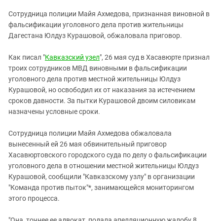
ЗАСТАВЛЯЕТ
Дагестан
Сотрудница полиции Майя Ахмедова, признанная виновной в
КАВКАЗ ЗА ПАЛЕСТИНУ
Ингушетия
фальсификации уголовного дела против жительницы
ИНАКОМЫСЛИЕ В ЧЕЧНЕ
Дагестана Юлдуз Курашовой, обжаловала приговор.
Кабардино-Балкария
ПРЕСЛЕДОВАНИЕ АКТИВИСТОВ
МОБИЛИЗАЦИЯ И ПРОТЕСТЫ
Калмыкия
Как писал "
Кавказский узел
", 26 мая суд в Хасавюрте признал
троих сотрудников МВД виновными в фальсификации
Карачаево-Черкесия
уголовного дела против местной жительницы Юлдуз
Краснодарский край
Курашовой, но освободил их от наказания за истечением
Нагорный Карабах
сроков давности. За пытки Курашовой двоим силовикам
назначены условные сроки.
Российская Федерация
Ростовская область
Сотрудница полиции Майя Ахмедова обжаловала
вынесенный ей 26 мая обвинительный приговор
Северная Осетия - Алания
Хасавюртовского городского суда по делу о фальсификации
СКФО
уголовного дела в отношении местной жительницы Юлдуз
Курашовой, сообщили "Кавказскому узлу" в организации
Ставропольский край
"Команда против пыток"*, занимающейся мониторингом
Чечня
этого процесса.
Южная Осетия
"Она, точнее ее адвокат, подала апелляционную жалобу 8