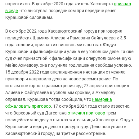
наркотиков. В декабре 2020 года житель Хасавюрта
признал
в суде
, что выступал посредником при передаче денег
Курашовой силовикам.
В октябре 2022 года Хасавюртовский горсуд приговорил
полицейских Шамиля Алиева и Рамазана Сайпулаева к 3,5
года колонии, признав их виновными в пытках Юлдуз
Курашовой и фальсификации улик в ее уголовном деле. Также
суд счел причастной к фальсификации оперуполномоченную
Майю Ахмедову, она получила год лишения свободы условно.
15 декабря 2022 года апелляционная инстанция отменила
приговор и направила дело на новое рассмотрение. По
итогам повторного рассмотрения суд 27 апреля приговорил
Алиева и Сайпулаева к условным срокам, а Ахмедову
оправдал. Курашова тогда сообщила, что
намерена
обжаловать приговор
. 17 октября 2024 года стало известно,
что Верховный суд Дагестана
отменил приговор
трем
полицейским по делу о пытках жительницы Хасавюрта Юлдуз
Курашовой и вернул дело в прокуратуру. Дело поступило в
Хасавюртовский горсуд на третье рассмотрение.