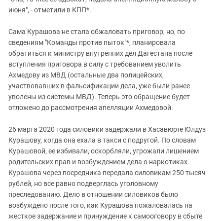
Южный Кавказ
июня", - отметили в КПП*.
ЮФО
Сама Курашова не стала обжаловать приговор, но, по
сведениям "Команды против пыток"*, планировала
обратиться к министру внутренних дел Дагестана после
вступления приговора в силу с требованием уволить
Ахмедову из МВД (остальные два полицейских,
участвовавших в фальсификации дела, уже были ранее
уволены из системы МВД). Теперь это обращение будет
отложено до рассмотрения апелляции Ахмедовой.
26 марта 2020 года силовики задержали в Хасавюрте Юлдуз
Курашову, когда она ехала в такси с подругой. По словам
Курашовой, ее избивали, оскорбляли, угрожали лишением
родительских прав и возбуждением дела о наркотиках.
Курашова через посредника передала силовикам 250 тысяч
рублей, но все равно подверглась уголовному
преследованию. Дело в отношении силовиков было
возбуждено после того, как Курашова пожаловалась на
жесткое задержание и принуждение к самооговору в сбыте