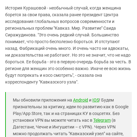
История Курашовой - необычный случай, когда женщина
борется за свои права, сказала ранее президент Центра
исследования глобальных вопросов современности и
региональных проблем "Кавказ. Мир. Развитие" Саида
Сиражудинова. "Это очень редкий случай. Большинство
понимает, что просто бесполезно бороться. И отступают
назад. Фабрикаций очень много. И очень часто ни адвокаты,
ни доказательства не работают. Но это не значит, что не надо
бороться. Ее борьба - это в первую очередь борьба за честь. В
регионе для женщин это особенно важно. Иначе ее всю жизнь
будут попрекать и косо смотреть", - сказала она
корреспонденту "Кавказского узла"
.
Мы обновили приложения на
Android
и
IOS
! Будем
признательны за критику, идеи по развитию как в Google
Play/App Store, так и на страницах КУ в соцсетях. Без
установки VPN вы можете читать нас в
Telegram
(в
Дагестане, Чечне и Ингушетии – с VPN). Через VPN
можно продолжать читать "Кавказский узел" на сайте,