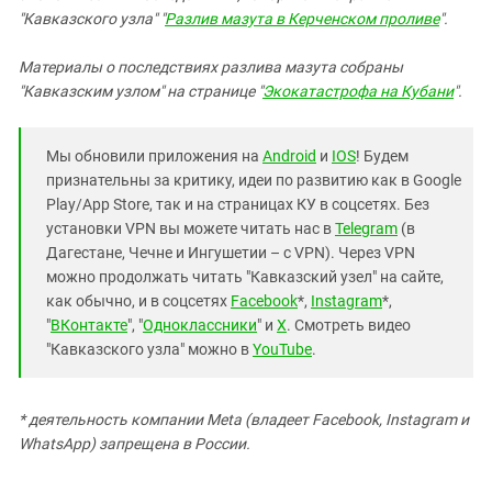
"Кавказского узла" "
Разлив мазута в Керченском проливе
".
Материалы о последствиях разлива мазута собраны
"Кавказским узлом" на странице "
Экокатастрофа на Кубани
".
Мы обновили приложения на
Android
и
IOS
! Будем
признательны за критику, идеи по развитию как в Google
Play/App Store, так и на страницах КУ в соцсетях. Без
установки VPN вы можете читать нас в
Telegram
(в
Дагестане, Чечне и Ингушетии – с VPN). Через VPN
можно продолжать читать "Кавказский узел" на сайте,
как обычно, и в соцсетях
Facebook
*,
Instagram
*,
"
ВКонтакте
", "
Одноклассники
" и
X
. Смотреть видео
"Кавказского узла" можно в
YouTube
.
* деятельность компании Meta (владеет Facebook, Instagram и
WhatsApp) запрещена в России.