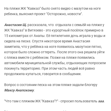
На пляже ЖК "Кавказ" было снято видео с мазутом на ноге
ребенка, выяснил проект "Осторожно, новости".
Анастасия Щ.
рассказала, что отдыхала с семьёй на пляже у
ЖК "Кавказ" в Витязево - это курортный посёлок примерно в
15 километрах от Анапы. Её пятилетняя дочь играла у воды и
сидела на песке. Спустя некоторое время Анастасия
заметила, что у ребёнка на ноге появилось мазутное пятно,
которое было сложно оттереть. После этого она решила уйти
с пляжа вместе с ребёнком. Позже на пляже появились
автомобили муниципальной службы, отдыхающих попросили
покинуть территорию. При этом часть людей всё равно
продолжила купаться, говорится в сообщении.
Вопрос о состоянии песка на этом пляже задали блогеру
Максу Анапскому
.
"Что там с пляжем ЖК "Кавказ"?" - спросил пользователь
saa
.