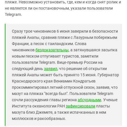
Южный Кавказ
пляже. Невозможно установить, где, кем и когда снят ролик и
не является ли он постановочным, указали пользователи
ЮФО
Telegram.
Сразу трое чиновников 6 июня заверили в безопасности
пляжей Анапы, сравнив пляжи с Лазурным побережьем
Франции, а песок с таиландским. Слова
чиновников
бездоказательны
, а затянувшаяся засыпка
новым песком отпугивает туристов, заметили
пользователи Telegram. Вице-премьер России на
следующий день
заявил
, что решение об открытии
пляжей Анапы может быть принято 15 июня. Губернатор
Краснодарского края Вениамин Кондратьев
прокомментировал летний отпускной сезон, заявив, что
мазут на пляжах "всегда был". Пользователи Telegram
сочли рассуждения главы региона
абсурдными
. Ученые
Института океанологии РАН
зафиксировали
пласты
мазута близ Джемете, а также испачканных в нем
моллюсков и ракообразных.