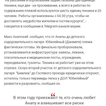
"На рыхлении и бороновании задействованы две единицы
техники, еще две - на просеивании, а всего в работах по
содержанию пляжей используются шесть единиц техники и 20
человек. Работы организованы с 04.00 утра, чтобы не
доставлять неудобства жителям и гостям курорта", -
говорится в сообщении в Telegram-канале мэрии.
Макс Анапский сообщил, что от Анапы до детского
оздоровительного лагеря Юбилейный (Джемете) пляжи
фактически готовы. Их финально пробороновали,
устанавливается инфраструктура: навесы, лежаки,
спасательные и медицинские посты, ограждения,
переодевалки, туалеты. Техника не работает уже на этом
отрезке. Скоро второй участок от детского оздоровительного
лагеря "Бимлюк" до Гостевого проезда юридически откроют,
осталось только пирамиды песка у ДОЛ "Юбилейный"
развести и разровнять, сообщил он.
В этом году приезжают те, кто очень любит
Анапу и взвешивает все риски