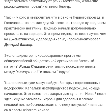
"Идет отсыпка потихоньку от речки Можепсин, и там еще
рядом сделали проезд", - ответил блогер.
"Так ни у кого и не прочитал, что в районе Первого проезда, и
Гостевого... на пляжах другой песок - он гораздо лучше, в нем
практически нет глины. Видимо, начали дополнительно
просеивать на карьере. Это, прям, видно, что песок лучше чем
на Джеметинском, и далее до Анапы", - прокомментировал
Дмитрий Ванкор
.
Эколог, директор природоохранных программ
общероссийской общественной организации "Зеленый
патруль"
Роман Пукалов
отчитался о посещении пляжа
между "Жемчужиной" и пляжем "Паруса".
"Шаловливые руки мазут найдут. В старых спрессованных
водорослях. Капельки нефтепродуктов подсохшие, но еще
пачкаются. Этот пляж пока закрыт для купания. Новый песок
здесь ещё не отсыпали. Угрозы для здоровья и сейчас
никакой нет, но босиком ходить по нему не нужно", - написал
он в своем Telegram-канале.