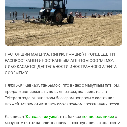
ЗАСТАВЛЯЕТ
Дагестан
КАВКАЗ ЗА ПАЛЕСТИНУ
Ингушетия
ИНАКОМЫСЛИЕ В ЧЕЧНЕ
Кабардино-Балкария
ПРЕСЛЕДОВАНИЕ АКТИВИСТОВ
МОБИЛИЗАЦИЯ И ПРОТЕСТЫ
Калмыкия
Карачаево-Черкесия
Краснодарский край
НАСТОЯЩИЙ МАТЕРИАЛ (ИНФОРМАЦИЯ) ПРОИЗВЕДЕН И
Нагорный Карабах
РАСПРОСТРАНЕН ИНОСТРАННЫМ АГЕНТОМ ООО "МЕМО",
Российская Федерация
ЛИБО КАСАЕТСЯ ДЕЯТЕЛЬНОСТИ ИНОСТРАННОГО АГЕНТА
ООО "МЕМО".
Ростовская область
Северная Осетия - Алания
Пляж ЖК "Кавказ", где было снято видео с мазутным пятном,
продолжают засыпать новым песком, пользователи в
СКФО
Telegram задают анапским блогерам вопросы о состоянии
Ставропольский край
пляжей. Мэрия отчиталась об усиленном просеивании песка.
Чечня
Как писал "
Кавказский узел
", в пабликах
появилось видео
о
Южная Осетия
мазутном пятне на теле человека после купания на анапском