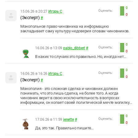
0
Оценить:
15.06.26 в 20:27
Игорь С
0
(Эксперт)
#
Монопольное право чиновника на информацию
закладывает саму культуру недоверия словам чиновников.
0
Оценить:
16.06.26 в 13:09
pablo_dibbert
#
0
В каких то случаях это правильно. Но, иногда нет...
0
Оценить:
16.06.26 в 16:26
Игорь С
0
(Эксперт)
#
Монополия - это сложная сделка и чиновник должен
понимать, что это лишь сделка, не более того. А когда
чиновник верит в свою исключительность в вопросах
информации, он копает своей политической мечте могилку...
0
Оценить:
17.06.26 в 11:59
jenette
#
0
Да, это так. Правильно пишите...