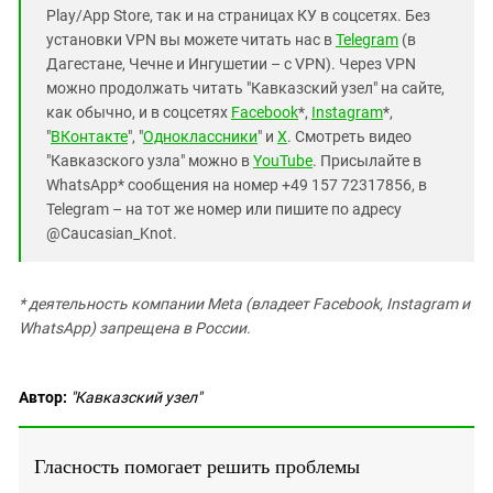
Play/App Store, так и на страницах КУ в соцсетях. Без
установки VPN вы можете читать нас в
Telegram
(в
Дагестане, Чечне и Ингушетии – с VPN). Через VPN
можно продолжать читать "Кавказский узел" на сайте,
как обычно, и в соцсетях
Facebook
*,
Instagram
*,
"
ВКонтакте
", "
Одноклассники
" и
X
. Смотреть видео
"Кавказского узла" можно в
YouTube
. Присылайте в
WhatsApp* сообщения на номер +49 157 72317856, в
Telegram – на тот же номер или пишите по адресу
@Caucasian_Knot.
* деятельность компании Meta (владеет Facebook, Instagram и
WhatsApp) запрещена в России.
Автор:
"Кавказский узел"
Гласность помогает решить проблемы