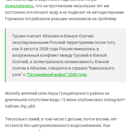
Южный Кавказ
пожаловались
, что на протяжении нескольких лет им
ЮФО
постоянно отключают воду и не подвозят ее автоцистернами.
Горожане потребовали реакции чиновников на проблему.
Грузия считает Абхазию и Южную Осетию
оккупированными Россией территориями после того,
как 8 августа 2008 года Россия вмешалась в
вооруженный конфликт между Грузией и Южной
Осетией, а затем признала независимость Южной
Осетии и Абхазии, говорится в справке "Кавказского
узла" о
"Пятидневной войне" 2008 года
.
Жалобу жителей села Науш Гульрипшского района на
длительное отсутствие воды 13 июня опубликовал Instagram*-
паблик chp_abh.
"Несколько семей, в том числе с детьми, почти восемь лет
остаются без централизованного водоснабжения. Как