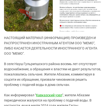
ЗАСТАВЛЯЕТ
Дагестан
КАВКАЗ ЗА ПАЛЕСТИНУ
Ингушетия
ИНАКОМЫСЛИЕ В ЧЕЧНЕ
Кабардино-Балкария
ПРЕСЛЕДОВАНИЕ АКТИВИСТОВ
МОБИЛИЗАЦИЯ И ПРОТЕСТЫ
Калмыкия
Карачаево-Черкесия
НАСТОЯЩИЙ МАТЕРИАЛ (ИНФОРМАЦИЯ) ПРОИЗВЕДЕН И
Краснодарский край
РАСПРОСТРАНЕН ИНОСТРАННЫМ АГЕНТОМ ООО "МЕМО",
Нагорный Карабах
ЛИБО КАСАЕТСЯ ДЕЯТЕЛЬНОСТИ ИНОСТРАННОГО АГЕНТА
ООО "МЕМО".
Российская Федерация
Ростовская область
В селе Науш Гульрипшского района восемь лет отсутствует
водоснабжение, а обращения к властям не дают результатов,
Северная Осетия - Алания
пожаловались сельчане. Жители Абхазии, комментируя в
СКФО
соцсети их обращение, призвали чиновников решить
проблему с подачей воды в дома сельчан.
Ставропольский край
Чечня
Как информировал "
Кавказский узел
", жители Абхазии
Южная Осетия
периодически жалуются на проблему с подачей воды. В
частности, еще в марте 2024 года жители Гагры