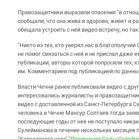
Правозащитники выразили опасения "в отно
сообщали, что она жива и здорова, живет и р
обещала устроить с ней видео-встречу, но так
"Никто из тех, кто уверял нас в благополучи
не помог связаться с ней и не прислал даже е
публикации, авторы которой попросили тех, к
им. Комментариев под публикацией по данным 
Власти Чечни ранее публиковали видео с дру
интересовались журналисты и правозащитники
видео с доставленной из Санкт-Петербурга 
человека в Чечне Мансур Солтаев тогда заяв
последующие годы от нее не поступало ника
Сулейманова в течение нескольких месяцев по
"Кавказского узла" "
Похищение Седы Сулейм