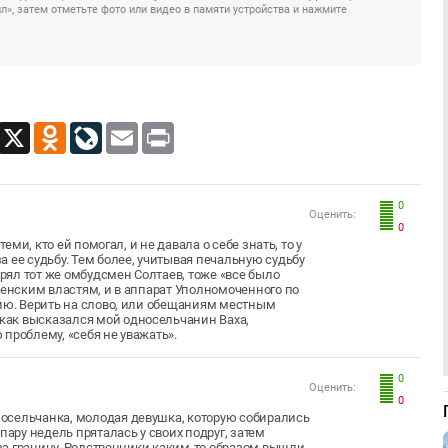
», затем отметьте фото или видео в памяти устройства и нажмите
App
Viber
X
Odnoklassniki
LiveJournal
Email
Print
0
Оценить:
0
еми, кто ей помогал, и не давала о себе знать, то у
 ее судьбу. Тем более, учитывая печальную судьбу
ерял тот же омбудсмен Солтаев, тоже «все было
ченским властям, и в аппарат Уполномоченного по
цию. Верить на слово, или обещаниям местным
как высказался мой односельчанин Ваха,
проблему, «себя не уважать».
0
Оценить:
0
осельчанка, молодая девушка, которую собирались
пару недель пряталась у своих подруг, затем
ь за границу. Родственники каким-то образом вышли