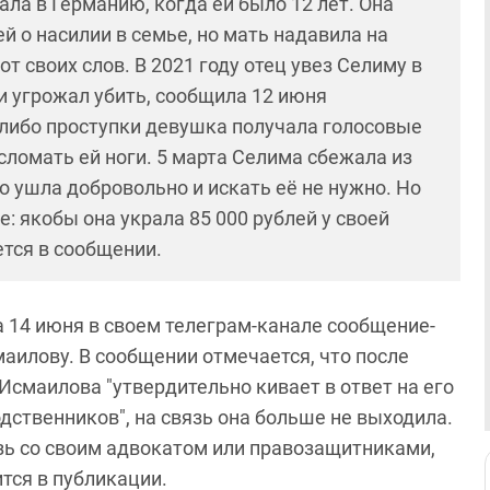
ала в Германию, когда ей было 12 лет. Она
 о насилии в семье, но мать надавила на
т своих слов. В 2021 году отец увез Селиму в
и угрожал убить, сообщила 12 июня
-либо проступки девушка получала голосовые
 сломать ей ноги. 5 марта Селима сбежала из
что ушла добровольно и искать её не нужно. Но
 якобы она украла 85 000 рублей у своей
ется в сообщении.
 14 июня в своем телеграм-канале сообщение-
аилову. В сообщении отмечается, что после
смаилова "утвердительно кивает в ответ на его
одственников", на связь она больше не выходила.
язь со своим адвокатом или правозащитниками,
тся в публикации.