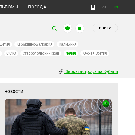
ЛЬБОМЫ
ПОГОДА
RU
EN
ВОЙТИ
шетия
Кабардино-Балкария
Калмыкия
СКФО
Ставропольский край
Чечня
Южная Осетия
Экокатастрофа на Кубани
НОВОСТИ