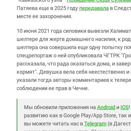
Патяева еще в 2025 году
передавала
в Следс
месте ее захоронения.
10 июня 2021 года силовики вывезли Халима
шелтере для жертв домашнего насилия, к ро
шелтера она совершила еще одну попытку по
спецрепортаж о ней опубликовала ЧГТРК "Гр
рассказала, что рада оказаться дома, и завер
кормят". Девушка вела себя неестественно и 
указали тогда авторы комментариев к телер
соблюдении ее прав в Чечне.
Мы обновили приложения на
Android
и
IOS
развитию как в Google Play/App Store, так 
вы можете читать нас в
Telegram
(в Дагест