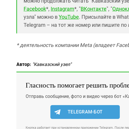
можно продолжать читать "Кавказский узел"
Facebook
*,
Instagram
*, "
ВКонтакте
", "
Однок
узла" можно в
YouTube
. Присылайте в What
Telegram – на тот же номер или пишите по
* деятельность компании Meta (владеет Faceb
Автор:
"Кавказский узел"
Гласность помогает решить пробл
Отправь сообщение, фото и видео через бот «К
TELEGRAM-БОТ
Кнопка работает при установленном приложении Telegram. После пер