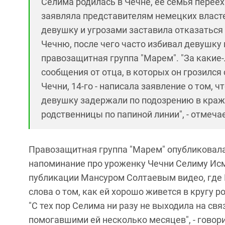
Селима родилась в Чечне, ее семья переех
заявляла представителям немецких властей
девушку и угрозами заставила отказаться о
Чечню, после чего часто избивал девушку 
правозащитная группа "Марем". "За какие
сообщения от отца, в которых он грозился
Чечни, 14-го - написала заявление о том, 
девушку задержали по подозрению в краже:
родственницы по папиной линии", - отмеча
Правозащитная группа "Марем" опубликовала
напоминание про уроженку Чечни Селиму Исм
публикации Мансуром Солтаевым видео, где И
слова о том, как ей хорошо живется в кругу р
"С тех пор Селима ни разу не выходила на св
помогавшими ей несколько месяцев", - говори