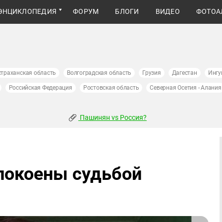
ЭНЦИКЛОПЕДИЯ
ФОРУМ
БЛОГИ
ВИДЕО
ФОТОА
страханская область
Волгоградская область
Грузия
Дагестан
Ингу
Российская Федерация
Ростовская область
Северная Осетия - Алания
Пашинян vs Россия?
покоены судьбой