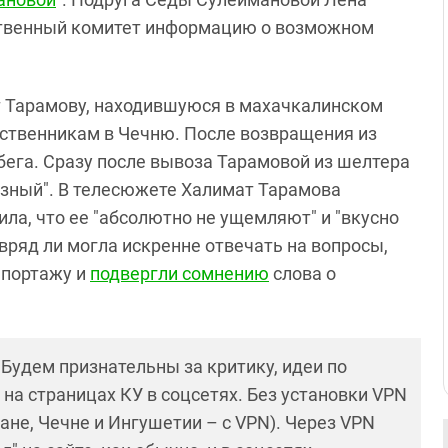
твенный комитет информацию о возможном
т Тарамову, находившуюся в махачкалинском
дственникам в Чечню. После возвращения из
бега. Сразу после вывоза Тарамовой из шелтера
озный". В телесюжете Халимат Тарамова
ила, что ее "абсолютно не ущемляют" и "вкусно
вряд ли могла искренне отвечать на вопросы,
епортажу и
подвергли сомнению
слова о
! Будем признательны за критику, идеи по
и на страницах КУ в соцсетях. Без установки VPN
ане, Чечне и Ингушетии – с VPN). Через VPN