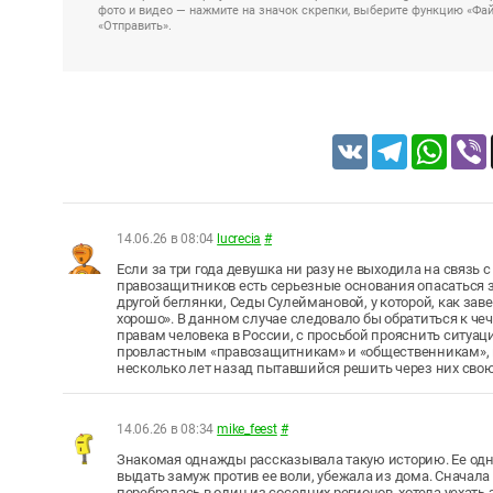
фото и видео — нажмите на значок скрепки, выберите функцию «Файл
«Отправить».
VK
Telegram
Whats
14.06.26 в 08:04
lucrecia
#
Если за три года девушка ни разу не выходила на связь с т
правозащитников есть серьезные основания опасаться за
другой беглянки, Седы Сулеймановой, у которой, как зав
хорошо». В данном случае следовало бы обратиться к че
правам человека в России, с просьбой прояснить ситуа
провластным «правозащитникам» и «общественникам», 
несколько лет назад пытавшийся решить через них свою 
14.06.26 в 08:34
mike_feest
#
Знакомая однажды рассказывала такую историю. Ее одн
выдать замуж против ее воли, убежала из дома. Сначала 
перебралась в один из соседних регионов, хотела уехат