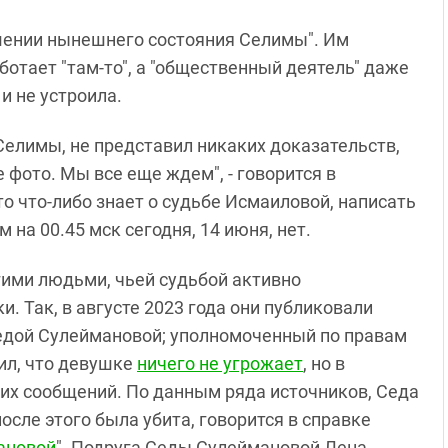
шении нынешнего состояния Селимы". Им
аботает "там-то", а "общественный деятель" даже
 и не устроила.
и Селимы, не представил никаких доказательств,
е фото. Мы все еще ждем", - говорится в
то что-либо знает о судьбе Исмаиловой, написать
на 00.45 мск сегодня, 14 июня, нет.
гими людьми, чьей судьбой активно
. Так, в августе 2023 года они публиковали
Седой Сулеймановой; уполномоченный по правам
ил, что девушке
ничего не угрожает
, но в
ких сообщений. По данным ряда источников, Седа
сле этого была убита, говорится в справке
ановой
". Подруга Седы Сулеймановой Лена