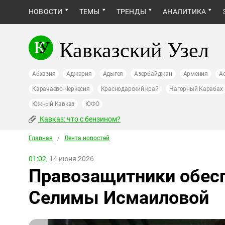
НОВОСТИ
ТЕМЫ
ТРЕНДЫ
АНАЛИТИКА
Кавказский Узел
Абхазия
Аджария
Адыгея
Азербайджан
Армения
А
Карачаево-Черкесия
Краснодарский край
Нагорный Карабах
Южный Кавказ
ЮФО
Кавказ: что с бензином?
Главная
/
Лента новостей
01:02,
14 июня 2026
Правозащитники обес
Селимы Исмаиловой