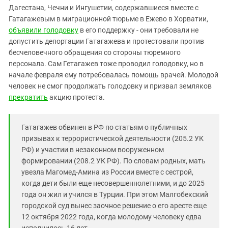
Южный Кавказ
Дагестана, Чечни и Ингушетии, содержавшиеся вместе с
ЮФО
Гатагажевым в миграционной тюрьме в Ежево в Хорватии,
объявили голодовку
в его поддержку - они требовали не
допустить депортации Гатагажева и протестовали против
бесчеловечного обращения со стороны тюремного
персонала. Сам Гетагажев тоже проводил голодовку, но в
начале февраля ему потребовалась помощь врачей. Молодой
человек не смог продолжать голодовку и призвал земляков
прекратить
акцию протеста.
Гатагажев обвинен в РФ по статьям о публичных
призывах к террористической деятельности (205.2 УК
РФ) и участии в незаконном вооруженном
формировании (208.2 УК РФ). По словам родных, мать
увезла Магомед-Амина из России вместе с сестрой,
когда дети были еще несовершеннолетними, и до 2025
года он жил и учился в Турции. При этом Малгобекский
городской суд вынес заочное решение о его аресте еще
12 октября 2022 года, когда молодому человеку едва