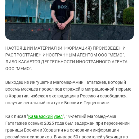
ЗАСТАВЛЯЕТ
Дагестан
КАВКАЗ ЗА ПАЛЕСТИНУ
Ингушетия
ИНАКОМЫСЛИЕ В ЧЕЧНЕ
Кабардино-Балкария
ПРЕСЛЕДОВАНИЕ АКТИВИСТОВ
МОБИЛИЗАЦИЯ И ПРОТЕСТЫ
Калмыкия
Карачаево-Черкесия
НАСТОЯЩИЙ МАТЕРИАЛ (ИНФОРМАЦИЯ) ПРОИЗВЕДЕН И
Краснодарский край
РАСПРОСТРАНЕН ИНОСТРАННЫМ АГЕНТОМ ООО "МЕМО",
ЛИБО КАСАЕТСЯ ДЕЯТЕЛЬНОСТИ ИНОСТРАННОГО АГЕНТА
Нагорный Карабах
ООО "МЕМО".
Российская Федерация
Ростовская область
Выходец из Ингушетии Магомед-Амин Гатагажев, который
восемь месяцев провел под стражей в миграционной тюрьме
Северная Осетия - Алания
в Хорватии, избежал экстрадиции в Россию и освободился,
СКФО
получив легальный статус в Боснии и Герцеговине.
Ставропольский край
Как писал "
Кавказский узел
", 19-летний Магомед-Амин
Чечня
Гатагажев осенью 2025 года был задержан при пересечении
границы Боснии и Хорватии на основании информации
Южная Осетия
российских силовиков. В январе 50 просителей убежища из