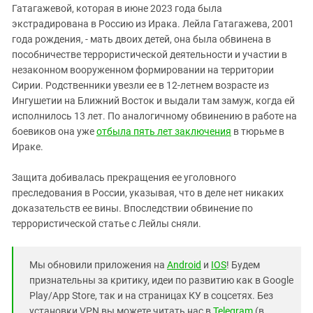
Гатагажевой, которая в июне 2023 года была
экстрадирована в Россию из Ирака. Лейла Гатагажева, 2001
года рождения, - мать двоих детей, она была обвинена в
пособничестве террористической деятельности и участии в
незаконном вооруженном формировании на территории
Сирии. Родственники увезли ее в 12-летнем возрасте из
Ингушетии на Ближний Восток и выдали там замуж, когда ей
исполнилось 13 лет. По аналогичному обвинению в работе на
боевиков она уже
отбыла пять лет заключения
в тюрьме в
Ираке.
Защита добивалась прекращения ее уголовного
преследования в России, указывая, что в деле нет никаких
доказательств ее вины. Впоследствии обвинение по
террористической статье с Лейлы сняли.
Мы обновили приложения на
Android
и
IOS
! Будем
признательны за критику, идеи по развитию как в Google
Play/App Store, так и на страницах КУ в соцсетях. Без
установки VPN вы можете читать нас в
Telegram
(в