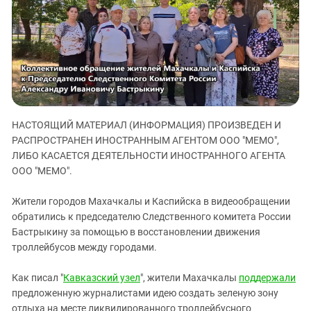
ЗАСТАВЛЯЕТ
Дагестан
КАВКАЗ ЗА ПАЛЕСТИНУ
Ингушетия
ИНАКОМЫСЛИЕ В ЧЕЧНЕ
Кабардино-Балкария
ПРЕСЛЕДОВАНИЕ АКТИВИСТОВ
МОБИЛИЗАЦИЯ И ПРОТЕСТЫ
Калмыкия
Карачаево-Черкесия
Краснодарский край
НАСТОЯЩИЙ МАТЕРИАЛ (ИНФОРМАЦИЯ) ПРОИЗВЕДЕН И
РАСПРОСТРАНЕН ИНОСТРАННЫМ АГЕНТОМ ООО "МЕМО",
Нагорный Карабах
ЛИБО КАСАЕТСЯ ДЕЯТЕЛЬНОСТИ ИНОСТРАННОГО АГЕНТА
Российская Федерация
ООО "МЕМО".
Ростовская область
Жители городов Махачкалы и Каспийска в видеообращении
Северная Осетия - Алания
обратились к председателю Следственного комитета России
СКФО
Бастрыкину за помощью в восстановлении движения
троллейбусов между городами.
Ставропольский край
Чечня
Как писал "
Кавказский узел
", жители Махачкалы
поддержали
Южная Осетия
предложенную журналистами идею создать зеленую зону
отдыха на месте ликвидированного троллейбусного