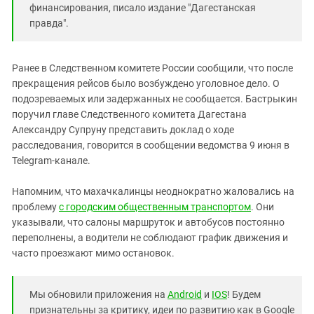
финансирования, писало издание "Дагестанская
правда".
Ранее в Следственном комитете России сообщили, что после
прекращения рейсов было возбуждено уголовное дело. О
подозреваемых или задержанных не сообщается. Бастрыкин
поручил главе Следственного комитета Дагестана
Александру Супруну представить доклад о ходе
расследования, говорится в сообщении ведомства 9 июня в
Telegram-канале.
Напомним, что махачкалинцы неоднократно жаловались на
проблему
с городским общественным транспортом
. Они
указывали, что салоны маршруток и автобусов постоянно
переполнены, а водители не соблюдают график движения и
часто проезжают мимо остановок.
Мы обновили приложения на
Android
и
IOS
! Будем
признательны за критику, идеи по развитию как в Google