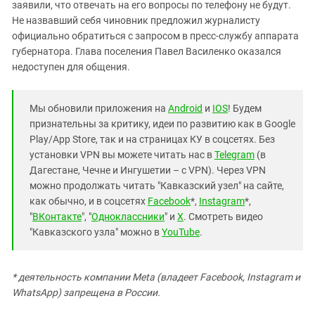
заявили, что отвечать на его вопросы по телефону не будут.
Не назвавший себя чиновник предложил журналисту
официально обратиться с запросом в пресс-службу аппарата
губернатора. Глава поселения Павел Василенко оказался
недоступен для общения.
Мы обновили приложения на
Android
и
IOS
! Будем
признательны за критику, идеи по развитию как в Google
Play/App Store, так и на страницах КУ в соцсетях. Без
установки VPN вы можете читать нас в
Telegram
(в
Дагестане, Чечне и Ингушетии – с VPN). Через VPN
можно продолжать читать "Кавказский узел" на сайте,
как обычно, и в соцсетях
Facebook
*,
Instagram
*,
"
ВКонтакте
", "
Одноклассники
" и
X
. Смотреть видео
"Кавказского узла" можно в
YouTube
.
* деятельность компании Meta (владеет Facebook, Instagram и
WhatsApp) запрещена в России.