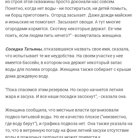
из строя этой скважины просто доконали нас совсем.
Понятно, когда нет воды - ни постираться, ни детей помыть,
ни борщ приготовить. Огород засыхает. Даже дожди майские
и июньские не помогают. Засыхают овощи. А тут многие
огородами кормятся. Скотину некоторые держат. Ее чем
поить, если людям пить нечего?" - возмутилась женщина.
Соседка Татьяны
, отказавшаяся назвать свое имя, сказала,
что испытывает те же неудобства. На своем участке у нее
имеется бассейн, в котором она держит некоторый запас
воды для полива огорода. Женщина также собирает с крыши
дома дождевую воду.
"Пока спасемся этим резервом. Но скоро начнется летняя
жара и засуха. И все наши посадки засохнут", - сказала она.
Женщина сообщила, что местные власти организовали
подвоз питьевой воды. Но ее качество плохое ("неизвестно,
где воду берут"), и графика подвоза нет. Она также указала на
то, что в ветренную погоду на фоне летней засухи отсутствие
воды в пожарных гидрантах может привести к