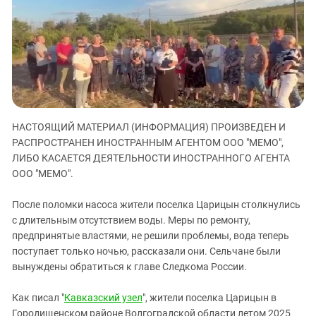
ЗАСТАВЛЯЕТ
Дагестан
КАВКАЗ ЗА ПАЛЕСТИНУ
Ингушетия
ИНАКОМЫСЛИЕ В ЧЕЧНЕ
Кабардино-Балкария
ПРЕСЛЕДОВАНИЕ АКТИВИСТОВ
МОБИЛИЗАЦИЯ И ПРОТЕСТЫ
Калмыкия
Карачаево-Черкесия
Краснодарский край
НАСТОЯЩИЙ МАТЕРИАЛ (ИНФОРМАЦИЯ) ПРОИЗВЕДЕН И
РАСПРОСТРАНЕН ИНОСТРАННЫМ АГЕНТОМ ООО "МЕМО",
Нагорный Карабах
ЛИБО КАСАЕТСЯ ДЕЯТЕЛЬНОСТИ ИНОСТРАННОГО АГЕНТА
Российская Федерация
ООО "МЕМО".
Ростовская область
После поломки насоса жители поселка Царицын столкнулись
Северная Осетия - Алания
с длительным отсутствием воды. Меры по ремонту,
СКФО
предпринятые властями, не решили проблемы, вода теперь
поступает только ночью, рассказали они. Сельчане были
Ставропольский край
вынуждены обратиться к главе Следкома России.
Чечня
Южная Осетия
Как писал "
Кавказский узел
", жители поселка Царицын в
Городищенском районе Волгоградской области летом 2025