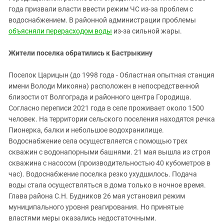
Южный Кавказ
года призвали власти ввести режим ЧС из-за проблем с
ЮФО
водоснабжением. В районной администрации проблемы
объясняли перерасходом воды
из-за сильной жары.
Жители поселка обратились к Бастрыкину
Поселок Царицын (до 1998 года - Областная опытная станция
имени Володи Микояна) расположен в непосредственной
близости от Волгограда и районного центра Городища.
Согласно переписи 2021 года в селе проживает около 1500
человек. На территории сельского поселения находятся речка
Пионерка, балки и небольшое водохранилище.
Водоснабжение села осуществляется с помощью трех
скважин с водонапорными башнями. 21 мая вышла из строя
скважина с насосом (производительностью 40 кубометров в
час). Водоснабжение поселка резко ухудшилось. Подача
воды стала осуществляться в дома только в ночное время.
Глава района С.Н. Будников 26 мая установил режим
муниципального уровня реагирования. Но принятые
властями меры оказались недостаточными.