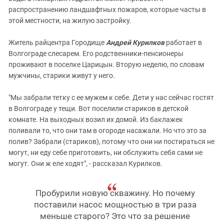
распространению ландшафтных пожаров, которые часты в
этой местности, на жилую застройку.
Житель райцентра Городище
Андрей Курилков
работает в
Волгограде слесарем. Его родственники-пенсионеры
проживают в поселке Царицын. Вторую неделю, по словам
мужчины, старики живут у него.
"Мы забрали тетку с ее мужем к себе. Дети у нас сейчас гостят
в Волгограде у тещи. Вот поселили стариков в детской
комнате. На выходных возил их домой. Из баклажек
поливали то, что они там в огороде насажали. Но что это за
полив? Забрали (стариков), потому что они ни постираться не
могут, ни еду себе приготовить, ни обслужить себя сами не
могут. Они ж еле ходят", - рассказал Курилков.
Пробурили новую скважину. Но почему
поставили насос мощностью в три раза
меньше старого? Это что за решение