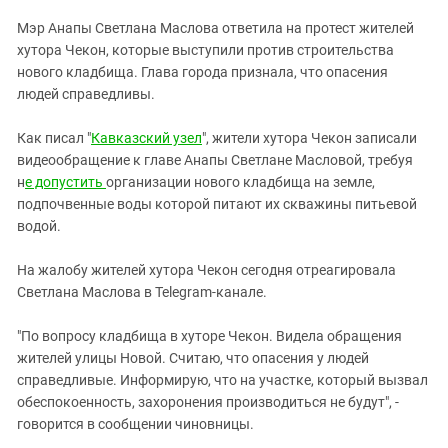
ЗАСТАВЛЯЕТ
Дагестан
Мэр Анапы Светлана Маслова ответила на протест жителей
КАВКАЗ ЗА ПАЛЕСТИНУ
Ингушетия
хутора Чекон, которые выступили против строительства
ИНАКОМЫСЛИЕ В ЧЕЧНЕ
нового кладбища. Глава города признала, что опасения
Кабардино-Балкария
ПРЕСЛЕДОВАНИЕ АКТИВИСТОВ
людей справедливы.
МОБИЛИЗАЦИЯ И ПРОТЕСТЫ
Калмыкия
Как писал "
Кавказский узел
", жители хутора Чекон записали
Карачаево-Черкесия
видеообращение к главе Анапы Светлане Масловой, требуя
Краснодарский край
н
е допустить
организации нового кладбища на земле,
Нагорный Карабах
подпочвенные воды которой питают их скважины питьевой
водой.
Российская Федерация
Ростовская область
На жалобу жителей хутора Чекон сегодня отреагировала
Светлана Маслова в Telegram-канале.
Северная Осетия - Алания
СКФО
"По вопросу кладбища в хуторе Чекон. Видела обращения
жителей улицы Новой. Считаю, что опасения у людей
Ставропольский край
справедливые. Информирую, что на участке, который вызвал
Чечня
обеспокоенность, захоронения производиться не будут", -
Южная Осетия
говорится в сообщении чиновницы.