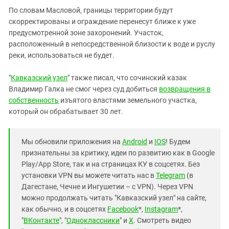
Южный Кавказ
По словам Масловой, границы территории будут
ЮФО
скорректированы и ограждение перенесут ближе к уже
предусмотренной зоне захоронений. Участок,
расположенный в непосредственной близости к воде и руслу
реки, использоваться не будет.
"
Кавказский узел
" также писал, что сочинский казак
Владимир Галка не смог через суд добиться
возвращения в
собственность
изъятого властями земельного участка,
который он обрабатывает 30 лет.
Мы обновили приложения на
Android
и
IOS
! Будем
признательны за критику, идеи по развитию как в Google
Play/App Store, так и на страницах КУ в соцсетях. Без
установки VPN вы можете читать нас в
Telegram
(в
Дагестане, Чечне и Ингушетии – с VPN). Через VPN
можно продолжать читать "Кавказский узел" на сайте,
как обычно, и в соцсетях
Facebook
*,
Instagram
*,
"
ВКонтакте
", "
Одноклассники
" и
X
. Смотреть видео