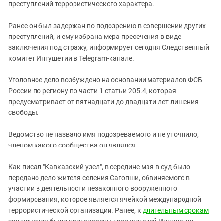
Южный Кавказ
преступлений террористического характера.
ЮФО
Ранее он был задержан по подозрению в совершении других
преступлений, и ему избрана мера пресечения в виде
заключения под стражу, информирует сегодня Следственный
комитет Ингушетии в Telegram-канале.
Уголовное дело возбуждено на основании материалов ФСБ
России по региону по части 1 статьи 205.4, которая
предусматривает от пятнадцати до двадцати лет лишения
свободы.
Ведомство не назвало имя подозреваемого и не уточнило,
членом какого сообщества он являлся.
Как писал "Кавказский узел", в середине мая в суд было
передано дело жителя селения Сагопши, обвиняемого в
участии в деятельности незаконного вооруженного
формирования, которое является ячейкой международной
террористической организации. Ранее, к
длительным срокам
заключения были приговорены трое жителей Ингушетии,