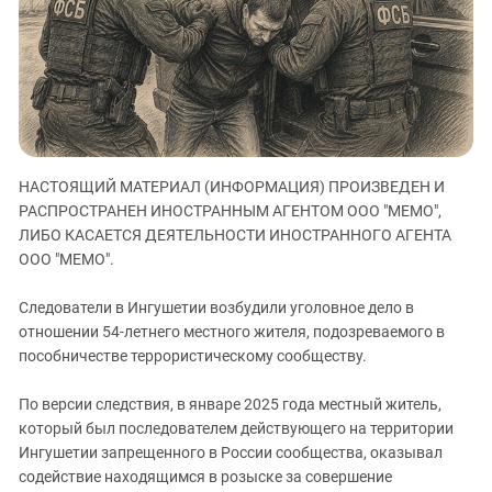
ЗАСТАВЛЯЕТ
Дагестан
КАВКАЗ ЗА ПАЛЕСТИНУ
Ингушетия
ИНАКОМЫСЛИЕ В ЧЕЧНЕ
Кабардино-Балкария
ПРЕСЛЕДОВАНИЕ АКТИВИСТОВ
МОБИЛИЗАЦИЯ И ПРОТЕСТЫ
Калмыкия
Карачаево-Черкесия
НАСТОЯЩИЙ МАТЕРИАЛ (ИНФОРМАЦИЯ) ПРОИЗВЕДЕН И
Краснодарский край
РАСПРОСТРАНЕН ИНОСТРАННЫМ АГЕНТОМ ООО "МЕМО",
Нагорный Карабах
ЛИБО КАСАЕТСЯ ДЕЯТЕЛЬНОСТИ ИНОСТРАННОГО АГЕНТА
Российская Федерация
ООО "МЕМО".
Ростовская область
Следователи в Ингушетии возбудили уголовное дело в
Северная Осетия - Алания
отношении 54-летнего местного жителя, подозреваемого в
пособничестве террористическому сообществу.
СКФО
Ставропольский край
По версии следствия, в январе 2025 года местный житель,
Чечня
который был последователем действующего на территории
Ингушетии запрещенного в России сообщества, оказывал
Южная Осетия
содействие находящимся в розыске за совершение