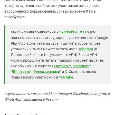
которых суд счел пособниками участников незаконного
вооруженного формирования, убитых во время КТО в
Карабулаке.
Мы обновили приложения на
Android
и
IOS
! Будем
признательны за критику, идеи по развитию как в Google
Play/App Store, так и на страницах КУ в соцсетях. Без
установки VPN вы можете читать нас в
Telegram
(в
Дагестане, Чечне и Ингушетии – с VPN). Через VPN
можно продолжать читать "Кавказский узел" на сайте,
как обычно, и в соцсетях
Facebook
*,
Instagram
*,
"
ВКонтакте
", "
Одноклассники
" и
X
. Смотреть видео
"Кавказского узла" можно в
YouTube
.
* деятельность компании Meta (владеет Facebook, Instagram и
WhatsApp) запрещена в России.