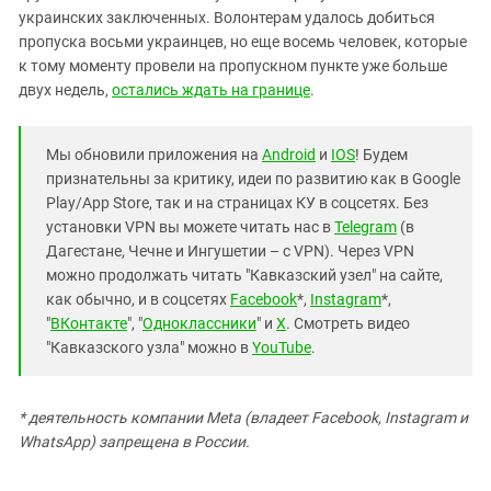
украинских заключенных. Волонтерам удалось добиться
пропуска восьми украинцев, но еще восемь человек, которые
к тому моменту провели на пропускном пункте уже больше
двух недель,
остались ждать на границе
.
Мы обновили приложения на
Android
и
IOS
! Будем
признательны за критику, идеи по развитию как в Google
Play/App Store, так и на страницах КУ в соцсетях. Без
установки VPN вы можете читать нас в
Telegram
(в
Дагестане, Чечне и Ингушетии – с VPN). Через VPN
можно продолжать читать "Кавказский узел" на сайте,
как обычно, и в соцсетях
Facebook
*,
Instagram
*,
"
ВКонтакте
", "
Одноклассники
" и
X
. Смотреть видео
"Кавказского узла" можно в
YouTube
.
* деятельность компании Meta (владеет Facebook, Instagram и
WhatsApp) запрещена в России.