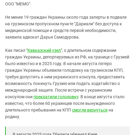
ЗАСТАВЛЯЕТ
ООО "МЕМО".
Дагестан
КАВКАЗ ЗА ПАЛЕСТИНУ
Ингушетия
ИНАКОМЫСЛИЕ В ЧЕЧНЕ
Не менее 19 граждан Украины около года заперты в подвале
на грузинском пропускном пункте "Дариали" без доступа к
Кабардино-Балкария
ПРЕСЛЕДОВАНИЕ АКТИВИСТОВ
медицинской помощи и средств первой необходимости,
МОБИЛИЗАЦИЯ И ПРОТЕСТЫ
Калмыкия
заявила адвокат Дарья Самодурова.
Карачаево-Черкесия
Как писал "
Кавказский узел
", о длительном содержании
Краснодарский край
граждан Украины, депортируемых из РФ, на границе с Грузией
Нагорный Карабах
было известно и в 2025 году. В начале августа пятеро
граждан Украины объявили голодовку на грузинском КПП,
Российская Федерация
требуя допустить к ним украинского консула, предоставить
Ростовская область
возможность покинуть Грузию или подать ходатайство о
Северная Осетия - Алания
международной защите. После встречи с украинским
консулом они
прекратили голодовку
. В конце августа стало
СКФО
известно, что более 60 украинцев после вынужденного
Ставропольский край
длительного пребывания на КПП
смогли вернуться
на
родину.
Чечня
Южная Осетия
В августе 2025 года Тбилиси обвинял Киев