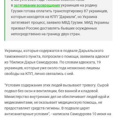
Южный Кавказ
в
затягивании возвращения
украинцев на родину.
ЮФО
Грузия готова оплатить транспортировку 87 украинцев,
которые находятся на КПП "Дариали", но Украина
затягивает процесс, заявило МВД Грузии. МИД Украины
призвал Россию доставлять бывших осужденных
непосредственно на границу двух стран.
Украинцы, которые содержатся в подвале Дарьяльского
таможенного пункта, попросили о помощи, заявила адвокат
из Тбилиси Дарья Самодурова. По словам адвоката, 19
украинцев, которые уже около года незаконно лишены
свободы на КПП, лично связались с ней.
"Условия содержания этих людей вызывают тревогу. Сырой
подвал без окон и вентиляции, без ванной и кладовой.
Министерство внутренних дел не обеспечивает людей едой и
медикаментами, не оказывает медицинскую помощь, не
предоставляет средств гигиены. В подвале царят
антисанитарные условия", - написала Самодурова 10 июня на