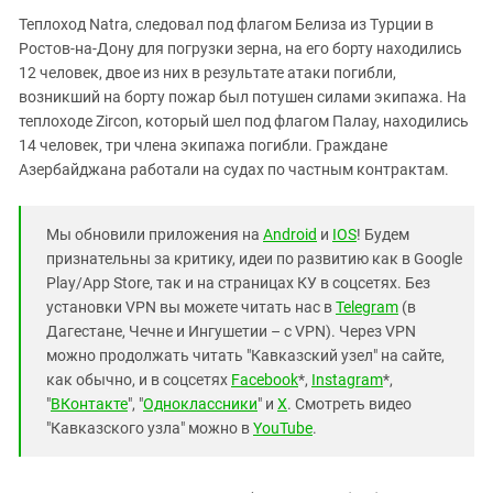
Теплоход Natra, следовал под флагом Белиза из Турции в
Ростов-на-Дону для погрузки зерна, на его борту находились
12 человек, двое из них в результате атаки погибли,
возникший на борту пожар был потушен силами экипажа. На
теплоходе Zircon, который шел под флагом Палау, находились
14 человек, три члена экипажа погибли. Граждане
Азербайджана работали на судах по частным контрактам.
Мы обновили приложения на
Android
и
IOS
! Будем
признательны за критику, идеи по развитию как в Google
Play/App Store, так и на страницах КУ в соцсетях. Без
установки VPN вы можете читать нас в
Telegram
(в
Дагестане, Чечне и Ингушетии – с VPN). Через VPN
можно продолжать читать "Кавказский узел" на сайте,
как обычно, и в соцсетях
Facebook
*,
Instagram
*,
"
ВКонтакте
", "
Одноклассники
" и
X
. Смотреть видео
"Кавказского узла" можно в
YouTube
.