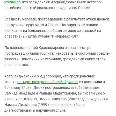
Южный Кавказ
уточнило
, что гражданами Азербайджана были четверо
погибших, а пятый оказался гражданином России.
ЮФО
Все шесть человек, пострадавшие в результате атаки дронов
на грузовые суда Natra и Zirkon в Таганрогском заливе,
выписаны из больницы, сообщил сегодня со ссылкой на
оперативный штаб Кубани "Интерфакс-Юг".
По данным властей Краснодарского края, шестеро
пострадавших были госпитализированы в состоянии средней
тяжести. Чиновники не уточнили, гражданами каких стран
они являются.
Азербайджанский МИД сообщал, что среди раненых
только
четыре гражданина Азербайджана
, их доставили в
больницу Ейска. Двоих пострадавших азербайджанцев,
Самида Ибадзаде и Рашада Мадатханова, выписали уже 6
июня. У остальных, Эмина Валехова (2002 года рождения) и
Намига Джафарли (1999 года рождения) были
диагностированы нарушения слуха.