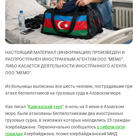
ЗАСТАВЛЯЕТ
Дагестан
КАВКАЗ ЗА ПАЛЕСТИНУ
Ингушетия
ИНАКОМЫСЛИЕ В ЧЕЧНЕ
Кабардино-Балкария
ПРЕСЛЕДОВАНИЕ АКТИВИСТОВ
МОБИЛИЗАЦИЯ И ПРОТЕСТЫ
Калмыкия
Карачаево-Черкесия
НАСТОЯЩИЙ МАТЕРИАЛ (ИНФОРМАЦИЯ) ПРОИЗВЕДЕН И
Краснодарский край
РАСПРОСТРАНЕН ИНОСТРАННЫМ АГЕНТОМ ООО "МЕМО",
Нагорный Карабах
ЛИБО КАСАЕТСЯ ДЕЯТЕЛЬНОСТИ ИНОСТРАННОГО АГЕНТА
Российская Федерация
ООО "МЕМО".
Ростовская область
Из больницы выписаны все шесть человек, пострадавшие при
Северная Осетия - Алания
атаке беспилотников на грузовые суда в Азовском море.
СКФО
Как писал "
Кавказский узел
", в ночь на 5 июня в Азовском
Ставропольский край
море, были атакованы беспилотниками два иностранных
Чечня
грузовых судна, в экипажах которых находились 25 граждан
Азербайджана. Первоначально сообщалось
о гибели пяти
Южная Осетия
граждан
Азербайджана; позже азербайджанский МИД